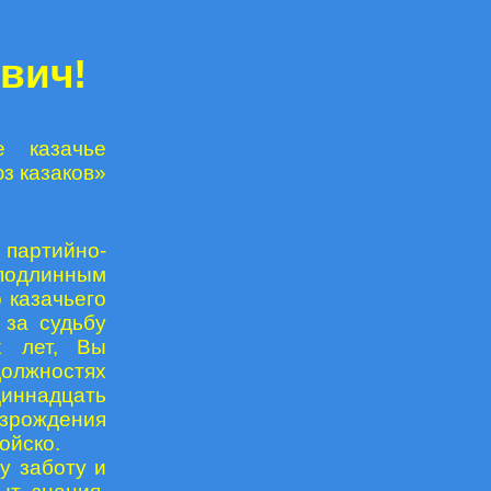
вич!
е казачье
з казаков»
партийно-
подлинным
 казачьего
 за судьбу
х лет, Вы
должностях
диннадцать
озрождения
ойско.
у заботу и