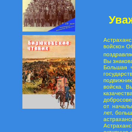
Ува
Астрахан
войско» О
поздравля
Вы знакова
Большая 
государст
подвижник
войска, В
казачест
добросове
от началь
лет, боль
астраханск
Астраханс