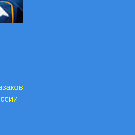
азаков
оссии