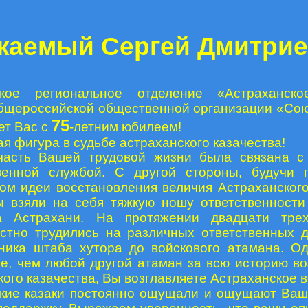
жаемый Сергей Дмитрие
ское региональное отделение «Астраханско
бщероссийской общественной организации «Сою
75
ет Вас с
-летним юбилеем!
я фигура в судьбе астраханского казачества!
часть Вашей трудовой жизни была связана с 
венной службой. С другой стороны, б
удучи 
ом идеи восстановления величия Астраханского
ы взяли на себя тяжкую ношу ответственности
ва Астрахани. На протяжении двадцати тре
стно трудились на различных ответственных 
ника штаба хутора до войскового атамана. О
ше, чем любой другой атаман за всю историю в
ого казачества, Вы возглавляете Астраханское в
кие казаки постоянно ощущали и ощущают Ваш