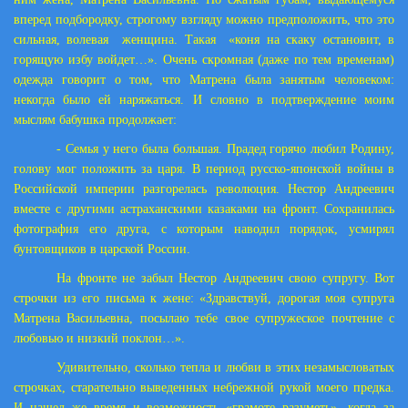
вперед подбородку, строгому взгляду можно предположить, что это
сильная, волевая
женщина. Такая
«коня на скаку остановит, в
горящую избу войдет…». Очень скромная (даже по тем временам)
одежда говорит о том, что Матрена была занятым человеком:
некогда было ей наряжаться. И словно в подтверждение моим
мыслям бабушка продолжает:
- Семья у него была большая. Прадед горячо любил Родину,
голову мог положить за царя. В период русско-японской войны в
Российской империи разгорелась революция. Нестор Андреевич
вместе с другими астраханскими казаками на фронт. Сохранилась
фотография его друга, с которым наводил порядок, усмирял
бунтовщиков в царской России.
На фронте не забыл Нестор Андреевич свою супругу. Вот
строчки из его письма к жене: «Здравствуй, дорогая моя супруга
Матрена Васильевна, посылаю тебе свое супружеское почтение с
любовью и низкий поклон…».
Удивительно, сколько тепла и любви в этих незамысловатых
строчках, старательно выведенных небрежной рукой моего предка.
И нашел же время и возможность «грамоте разуметь», когда за