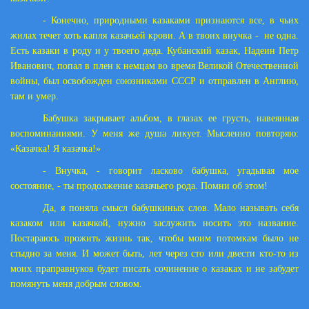
- Конечно, природными казаками признаются все, в чьих
жилах течет хоть капля казачьей крови. А в твоих внучка -
не одна.
Есть казаки в роду и у твоего деда. Кубанский казак, Надеин Петр
Иванович, попал в плен к немцам во время Великой Отечественной
войны, был освобожден союзниками СССР и отправлен в Англию,
там и умер.
Бабушка закрывает альбом, в глазах ее грусть, навеянная
воспоминаниями. У меня же душа ликует. Мысленно повторяю:
«Казачка! Я казачка!»
- Внучка, - говорит ласково бабушка, угадывая мое
состояние, - ты продолжение казачьего рода. Помни об этом!
Да, я поняла смысл бабушкиных слов. Мало называть себя
казаком или казачкой, нужно заслужить носить это название.
Постараюсь прожить жизнь так, чтобы моим потомкам было не
стыдно за меня. И может быть, лет через сто или двести кто-то из
моих праправнуков будет писать сочинение о казаках и не забудет
помянуть меня добрым словом.