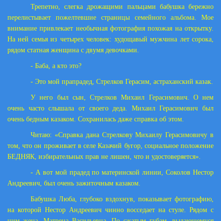
Трепетно, слегка дрожащими пальцами бабушка бережно
перелистывает пожелтевшие страницы семейного альбома. Мое
внимание привлекает необычная фотография похожая на открытку.
На ней семья из четырех человек: худощавый мужчина лет сорока,
рядом статная женщина с двумя девочками.
- Баба, а кто это?
- Это мой прапрадед, Стрелков Герасим, астраханский казак.
У него был сын, Стрелков Михаил Герасимович. О нем
очень часто слышала от своего деда. Михаил Герасимович был
очень бедным казаком. Сохранилась даже справка об этом.
Читаю: «Справка дана Стрелкову Михаилу Герасимовичу в
том, что он проживает в селе Казачий бугор, социальное положение
БЕДНЯК, избирательных прав не лишен, что и удостоверяется».
- А вот мой прадед по материнской линии, Соколов Нестор
Андреевич, был очень зажиточным казаком.
Бабушка Люба, глубоко вздохнув, показывает фотографию,
на которой Нестор Андреевич чинно восседает на стуле. Рядом с
ним жена, Матрена Васильевна. По сжатым губам, выдающемуся