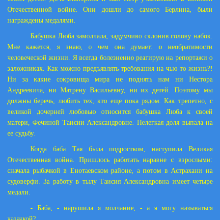
Отечественной войне. Они дошли до самого Берлина, были
награждены медалями.
Бабушка Люба замолчала, задумчиво склонив голову набок.
Мне кажется, я знаю, о чем она думает: о необратимости
человеческой жизни. Я всегда болезненно реагирую на репортажи о
заложниках. Как можно предъявлять требования на чью-то жизнь?!
Ни за какие сокровища мира не поднять нам ни Нестора
Андреевича, ни Матрену Васильевну, ни их детей. Поэтому мы
должны беречь, любить тех, кто еще пока рядом. Как трепетно, с
великой дочерней любовью относится бабушка Люба к своей
матери, Фечиной Таисии Александровне. Нелегкая доля выпала на
ее судьбу.
Когда баба Тая была подростком, наступила Великая
Отечественная война. Пришлось работать наравне с взрослыми:
сначала рыбачкой в Енотаевском районе, а потом в Астрахани на
судоверфи. За работу в тылу Таисия Александровна имеет четыре
медали.
- Баба, - нарушила я молчание, - а я могу называться
казачкой?