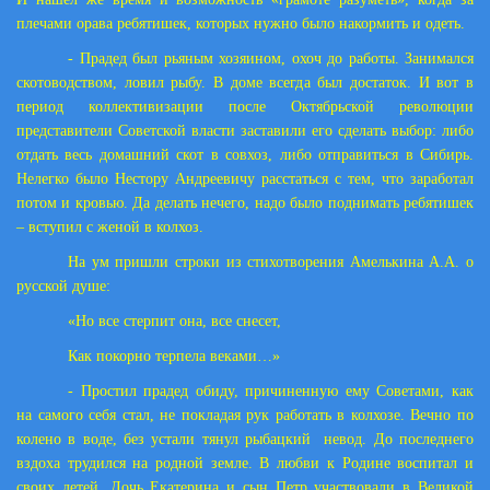
плечами орава ребятишек, которых нужно было накормить и одеть.
- Прадед был рьяным хозяином, охоч до работы. Занимался
скотоводством, ловил рыбу. В доме всегда был достаток. И вот в
период коллективизации после Октябрьской революции
представители Советской власти заставили его сделать выбор: либо
отдать весь домашний скот в совхоз, либо отправиться в Сибирь.
Нелегко было Нестору Андреевичу расстаться с тем, что заработал
потом и кровью. Да делать нечего, надо было поднимать ребятишек
– вступил с женой в колхоз.
На ум пришли строки из стихотворения Амелькина А.А. о
русской душе:
«Но все стерпит она, все снесет,
Как покорно терпела веками…»
- Простил прадед обиду, причиненную ему Советами, как
на самого себя стал, не покладая рук работать в колхозе. Вечно по
колено в воде, без устали тянул рыбацкий
невод. До последнего
вздоха трудился на родной земле. В любви к Родине воспитал и
своих детей. Дочь Екатерина и сын Петр участвовали в Великой