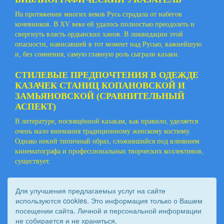
На протяжении многих веков Русь страдала от набегов
кочевников. В XV веке ей удалось полностью преодолеть и
свергнуть власть ордынских ханов. В ликвидации этой
опасности, нависавшей в тот момент над Русью, важнейшую
и, без сомнения, самую главную роль сыграли казаки.
СТИЛЕВЫЕ ПРЕДПОЧТЕНИЯ В ОДЕЖДЕ
КАЗАЧЕК СТАНИЦ КОПАНОВСКОЙ И
ЗАМЬЯНОВСКОЙ (СРАВНИТЕЛЬНЫЙ
АСПЕКТ)
В литературе, посвящённой казакам, как правило, уделяется
очень мало внимания традиционному женскому костюму.
Однако некий типичный образ, сложившийся под влиянием
кинематографа и профессиональных творческих коллективов,
существует.
Для улучшения предлагаемых услуг на сайте
используются cookies. Это информация только о Вашем
посещении сайта. Личной и персональной информации
не собирается и не храниться.