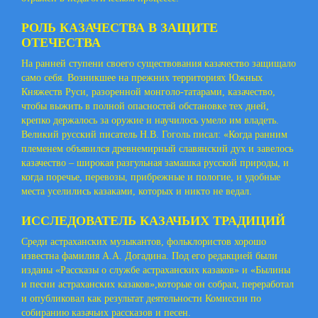
РОЛЬ КАЗАЧЕСТВА В ЗАЩИТЕ
ОТЕЧЕСТВА
На ранней ступени своего существования казачество защищало
само себя. Возникшее на прежних территориях Южных
Княжеств Руси, разоренной монголо-татарами, казачество,
чтобы выжить в полной опасностей обстановке тех дней,
крепко держалось за оружие и научилось умело им владеть.
Великий русский писатель Н.В. Гоголь писал: «Когда ранним
племенем объявился древнемирный славянский дух и завелось
казачество – широкая разгульная замашка русской природы, и
когда поречье, перевозы, прибрежные и пологие, и удобные
места уселились казаками, которых и никто не ведал.
ИССЛЕДОВАТЕЛЬ КАЗАЧЬИХ ТРАДИЦИЙ
Среди астраханских музыкантов, фольклористов хорошо
известна фамилия А.А. Догадина. Под его редакцией были
изданы «Рассказы о службе астраханских казаков» и «Былины
и песни астраханских казаков»,которые он собрал, переработал
и опубликовал как результат деятельности Комиссии по
собиранию казачьих рассказов и песен.