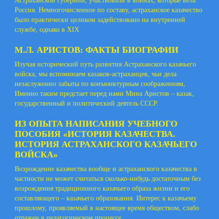
Астраханской губернии, участвовали в войнах, которые вела
Россия. Немногочисленное по составу, астраханское казачество
было практически целиком задействовано на внутренней
службе, однако в XIX
М.Л. АРИСТОВ: ФАКТЫ БИОГРАФИИ
Изучая исторический путь развития Астраханского казачьего
войска, мы вспоминаем казаков-астраханцев, чьи дела
незаслуженно забыты по конъюнктурным соображениям,
Именно таким предстает перед нами Мина Аристов – казак,
государственный и политический деятель СССР.
ИЗ ОПЫТА НАПИСАНИЯ УЧЕБНОГО
ПОСОБИЯ «ИСТОРИЯ КАЗАЧЕСТВА.
ИСТОРИЯ АСТРАХАНСКОГО КАЗАЧЬЕГО
ВОЙСКА»
Возрождение казачества вообще и астраханского казачества в
частности не может считаться сколько-нибудь достаточным без
возрождения традиционного казачьего образа жизни и его
составляющего – казачьего образования. Интерес к казачьему
прошлому, проявляемый в настоящее время обществом, слабо
отражен в педагогическом процессе.