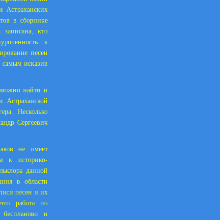
и Астраханских
тов в сборнике
 записана, кто
уроченность к
ирование песен
м самым исказив
 можно найти и
и Астраханской
ера. Несколько
сандр Сергеевич
заков не имеет
м к историко-
ольклора данной
ания в области
писи песен и их
 что работа по
 беспланово и