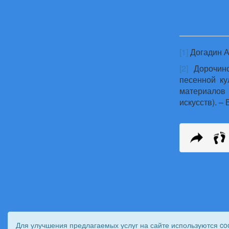
[1]
Догадин А
[2]
Дорочинс
песенной ку
материалов
искусств). – 
Для улучшения предлагаемых услуг на сайте используются co