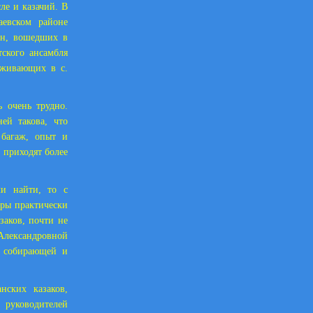
ле и казачий. В
евском районе
сен, вошедших в
ского ансамбля
оживающих в с.
ь очень трудно.
ей такова, что
 багаж, опыт и
 приходят более
ли найти, то с
оры практически
заков, почти не
 Александровной
я собирающей и
нских казаков,
 руководителей