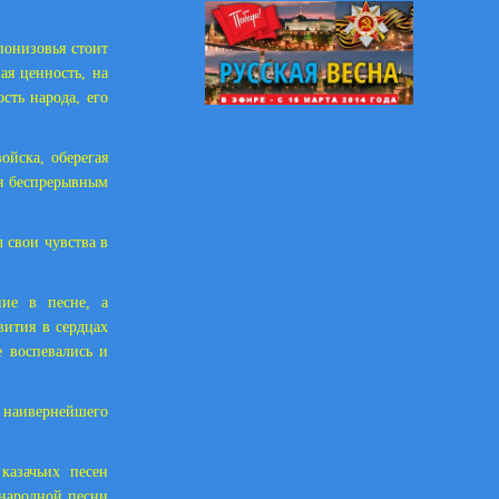
понизовья стоит
ая ценность, на
сть народа, его
ойска, оберегая
ря беспрерывным
л свои чувства в
ние в песне, а
вития в сердцах
е воспевались и
 наивернейшего
казачьих песен
 народной песни