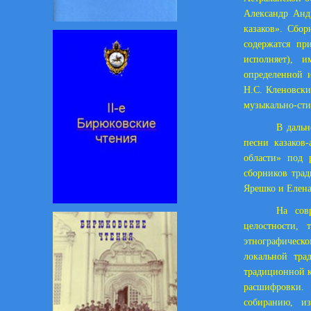
Александр Анд
казаков». Сбо
содержатся пр
исполняет), 
определенной 
Н.С. Кленовски
музыкально-сти
В дальн
песни казаков
области» под 
сборников трад
Ярешко и Елен
На сов
целостности,
этнографическо
локальной тра
традиционной к
расшифровки. 
собиранию, и