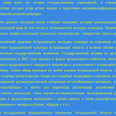
ся чаще всего не силами государственных учреждений, а старан
оэтому сегодня остро встает вопрос о подготовке высококвалифициро
[2]
ионной казачьей культуры»
.
ть данную ситуацию могут учебные заведения, которые целенаправле
ультурой края (в том числе и Астраханский колледж культуры). Подо
вать профессиональных грамотных специалистов, «патриотов» своего де
огической практике Астраханского колледжа культуры на отделении н
оение традиционной культуры Астраханской области в полном объеме 
тоговым государственным экзаменам. Государственный экзамен по ди
пускников в 2011 году прошел в форме музыкального спектакля, вкл
енты традиционного народного творчества и коллективного взаимодейс
обряд, точнее обряд проводов на войну казаков Астраханской области. 
а подбора репертуара (не говоря уж о подборе подходящего сценария), по
еменной музыкально-нотной литературе нет необходимого материала, и
естоматийным» и много раз перепетым различными ансамблями
поиска репертуара стала научно-исследовательская экспедиционная 
ездки в фольклорные экспедиции с целью записи, а затем расшифровк
ционного материала (песен, обрядов и т.п.).
ы исследования традиционного творчества Астраханской области 