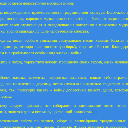
 еще остается недостаточно исследованной.
а возрождения и преемственности традиционной культуры Волжского 
ро, поскольку народное музыкальное творчество – большая национальн
гих веков отражающая и передающая из поколения в поколение мудро
ку, воспитывающая лучшие человеческие качества.
одных песен особого внимания заслуживают песни казачьи. Казачьи в
е границы, исстари вели постоянную борьбу с врагами России. Благода
ам и вырабатывался особый вид казака - война.
яясь в поход, торжествуя победу, прославляя своих героев, казак излива
иболее важные моменты, пережитые казаками, нашли себе отраже
 одного поколения к другому, песня служила прекрасным средством раз
ежи, тех, присущих казаку – войну доблестных качеств души, которы
песнях.
чему следует признать, что собирание и записывание песен, этого
[1]
ины, является делом весьма существенной важности»
.
овательская работа по записи, сбору и расшифровке традиционных 
бласти ведётся довольно давно. В начале 20 века энтузиаст и любитель