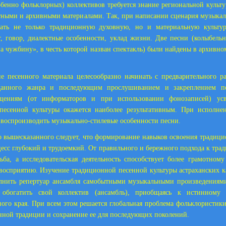
обенно фольклорных) коллективов требуется знание региональной культу
атными и архивными материалами. Так, при написании сценария музыкал
ать не только традиционную духовную, но и материальную культур
т, говор, диалектные особенности, уклад жизни. Две песни (колыбел
на чужбину», в честь которой назван спектакль) были найдены в архивно
е песенного материала целесообразно начинать с предварительного р
данного жанра и последующим прослушиванием и закреплением пе
щениям (от информаторов и при использовании фонозаписей) усв
песенной культуры окажется наиболее результативным. При исполне
 воспроизводить музыкально-стилевые особенности песни.
о вышесказанного следует, что формирование навыков освоения традиц
цесс глубокий и трудоемкий. От правильного и бережного подхода к трад
ьба, а исследовательская деятельность способствует более грамотному
восприятию. Изучение традиционной песенной культуры астраханских к
олнить репертуар ансамбля самобытными музыкальными произведениями
 обогатить свой коллектив (ансамбль), приобщаясь к истинному
ного края. При всем этом решается глобальная проблема фольклористик
нной традиции и сохранение ее для последующих поколений.