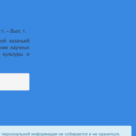
1. – Вып. 1.
ой казачьей
рник научных
 культуры и
и персональной информации не собирается и не храниться.