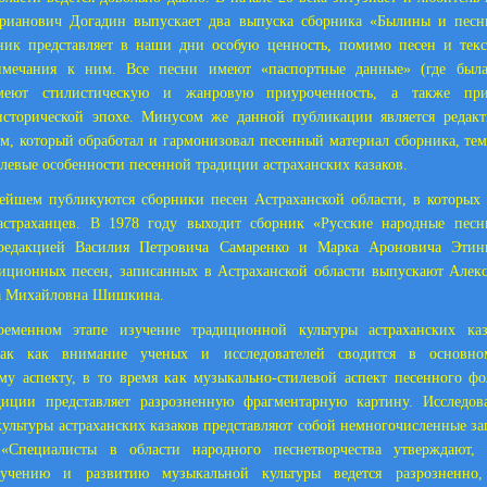
рианович Догадин выпускает два выпуска сборника «Былины и песн
рник представляет в наши дни особую ценность, помимо песен и текс
имечания к ним. Все песни имеют «паспортные данные» (где была
имеют стилистическую и жанровую приуроченность, а также при
исторической эпохе. Минусом же данной публикации является редакт
м, который обработал и гармонизовал песенный материал сборника, те
левые особенности песенной традиции астраханских казаков.
ейшем публикуются сборники песен Астраханской области, в которых
-астраханцев. В 1978 году выходит сборник «Русские народные песн
редакцией Василия Петровича Самаренко и Марка Ароновича Этинг
иционных песен, записанных в Астраханской области выпускают Алек
а Михайловна Шишкина.
ременном этапе изучение традиционной культуры астраханских ка
 так как внимание ученых и исследователей сводится в основно
му аспекту, в то время как музыкально-стилевой аспект песенного ф
диции представляет разрозненную фрагментарную картину. Исследов
ультуры астраханских казаков представляют собой немногочисленные за
«Специалисты в области народного песнетворчества утверждают,
зучению и развитию музыкальной культуры ведется разрозненно,