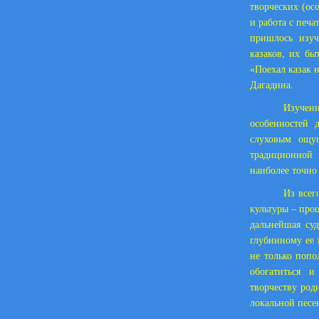
творческих (ос
и работа с печ
пришлось изуч
казаков, их бы
«Поехал казак 
Дагадина.
Изучени
особенностей 
слуховым ощу
традиционной 
наиболее точно
Из всег
культуры – про
дальнейшая суд
глубинному ее 
не только поп
обогатиться и
творчеству род
локальной песе