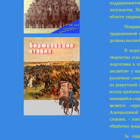
поддерживает
энтузиастов. П
области традиц
Поправи
традиционной к
должны воспиты
В педаг
творчества осв
подготовке к и
ансамбля» у вы
различные элем
на рекрутский 
встала проблем
имеющейся совр
является «хр
Альтернативой 
словами, - по
обработки тради
За год