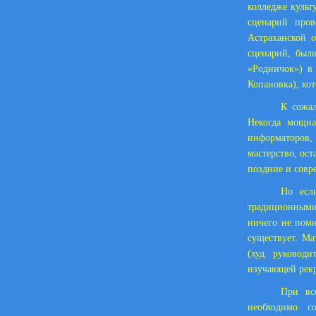
колледже культ
сценарий про
Астраханской о
сценарий, был
«Родничок») в
Копановка), ко
К сожал
Некогда мощна
информаторов,
мастерство, ос
поздние и совр
Но есл
традиционными 
ничего не помн
существует. Ма
(худ. руковод
изучающей рекр
При вс
необходимо со