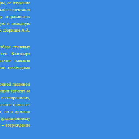
ры, ее изучение
ьного спектакля
у астраханских
ьную и походную
м сборнике А.А.
азбора стилевых
сен. Благодаря
оение навыков
нии необходимо
ионной песенной
иции зависит ее
 всестороннему,
азаков помогает
, но и духовно
 традиционному
и – возрождение