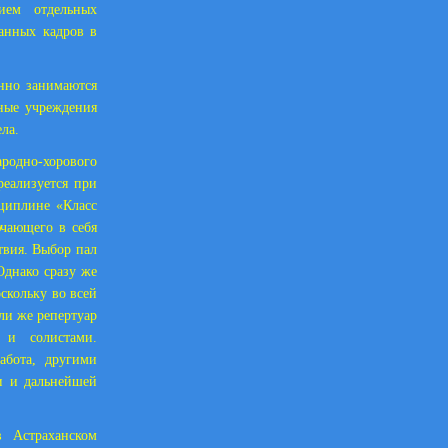
ием отдельных
ванных кадров в
нно занимаются
бные учреждения
ла.
ародно-хорового
реализуется при
сциплине «Класс
ючающего в себя
твия. Выбор пал
Однако сразу же
скольку во всей
ли же репертуар
 и солистами.
работа, другими
и и дальнейшей
в Астраханском