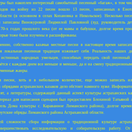
уры был накоплен интересный самобытный песенный «багаж», в том чис
водов на войну из 22 песен вошло 13 песен, записанных в Енота
бласти (в основном в селах Копановка и Никольское). Несколько пе
и записаны Винокуровой Людмилой Павловной (худ. руководитель дет
 70-х годах прошлого века (от ее мамы и бабушки, долгое время пр
торые тоже были изучены и расшифрованы.
ению, собственно казачьи местные песни в настоящее время записат
я локальная песенная традиция изживает себя. Реальность наших дн
 истинных народных умельцев, способных передать свой песенный
таётся с каждым днем все меньше и меньше, да и на смену традиционным
еменные жанры.
и песни, хоть и в небольшом количестве, еще можно записать и
обрядами астраханских казаков дело обстоит намного хуже. Информат
ят, а литературы, содержащей данный аспект культуры астраханских ка
териал для написания сценария был предоставлен Блохиной Татьяной
итель Дома культуры с. Караванное Лиманского района), долгое врем
утские обряды Лиманского района Астраханской области.
ей сложности сбора информации о традиционной культуре астраха
вершенствовать исследовательскую и собирательскую работу. От