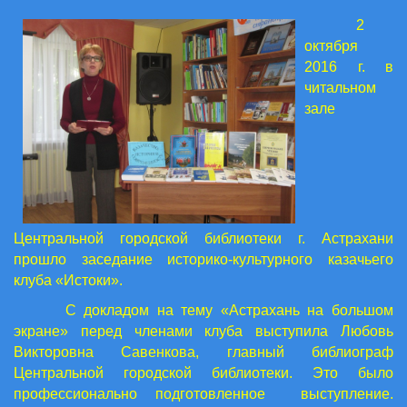
2
октября
2016 г. в
читальном
зале
Центральной городской библиотеки г. Астрахани
прошло заседание историко-культурного казачьего
клуба «Истоки».
С докладом на тему «Астрахань на большом
экране» перед членами клуба выступила Любовь
Викторовна Савенкова, главный библиограф
Центральной городской библиотеки. Это было
профессионально подготовленное выступление.