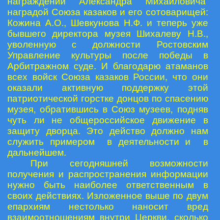
награждении Александра Михайловича
наградой Союза казаков и его сотоварищей:
Кожина А.О., Шевкунова Н.Ф. и теперь уже
бывшего директора музея Шихалеву Н.В.,
уволенную с должности Ростовским
Управление культуры после победы в
Арбитражном суде. И благодарю атаманов
всех войск Союза казаков России, что они
оказали активную поддержку этой
патриотической горстке донцов по спасению
музея, обратившись в Союз музеев, подняв
чуть ли не общероссийское движение в
защиту дворца. Это действо должно нам
служить примером в деятельности и в
дальнейшем.
При сегодняшней возможности
получения и распространения информации
нужно быть наиболее ответственным в
своих действиях. Изложенное выше по двум
епархиям нестолько наносит вред
взаимоотношениям внутри Церкви, сколько