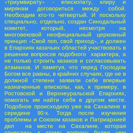
«триумвирату» - епископату, клиру и
мирянам договориться между собой.
Необходим кто-то четвертый. И поскольку
специально, отдельно, создан Синодальный
комитет, который, несмотря на
многовековой неофициальный церковный
принцип «Свой поп, свой приход», и должен
в Епархиях казачьих областей участвовать в
решении вопросов подобного характера, а
не только строить казаков и согласовывать
атаманов. И памятуя, что перед Господом
Богом все равны, в крайних случаях, где не в
должной степени заявили себе впервые
назначенные епископы, как, к примеру, в
Ростовской и Верхнеуральской Епархиях,
помогать им найти себя в другом месте.
Подобное происходило уже на Сахалине в
середине 90-х. Тогда после изучения
проблемы и Союзом казаков и Патриархией
дел на месте на Сахалине, которая
отнеслась к этому вопросу более чем