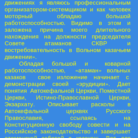
движениях я являюсь профессиональным
организатором-системщиком и как человек
моторный обладаю большой
работоспособностью. Видимо в этом и
заложена причина моего длительного
нахождения на должности председателя
Совете атаманов СКВР и
востребовательность в Вольном казачьем
движении».
Обладая большой и коварной
работоспособностью, «атаман» вольных
казаков свое изложение начинает с
демонстрации своей «эрудиции». Дает
понятия Автокефальной Церкви, Поместной
Церкви, Истино-Православной Церкви,
Экзархату. Описывает расколы в
Автокефальной церквях Русского
Православия, ссылаясь на
Конституционную свободу совести и на
Российское законодательство и завершает
атаманской заботой о казаках: «Вот для