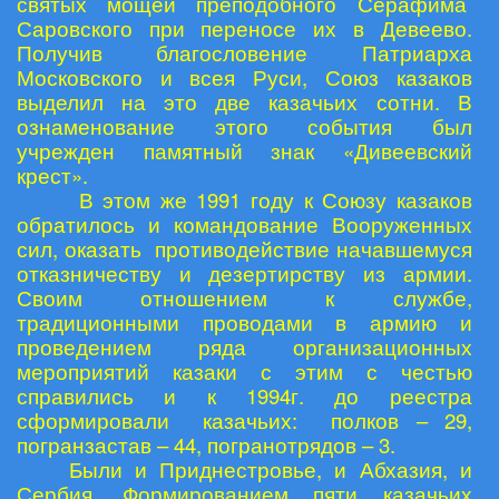
святых мощей преподобного Серафима
Саровского при переносе их в Девеево.
Получив благословение Патриарха
Московского и всея Руси, Союз казаков
выделил на это две казачьих сотни. В
ознаменование этого события был
учрежден памятный знак «Дивеевский
крест».
В этом же 1991 году к Союзу казаков
обратилось и командование Вооруженных
сил, оказать противодействие начавшемуся
отказничеству и дезертирству из армии.
Своим отношением к службе,
традиционными проводами в армию и
проведением ряда организационных
мероприятий казаки с этим с честью
справились и к 1994г. до реестра
сформировали казачьих: полков – 29,
погранзастав – 44, погранотрядов – 3.
Были и Приднестровье, и Абхазия, и
Сербия. Формированием пяти казачьих