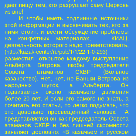
дает пищу тем, кто разрушает саму Церковь
из вне!
И чтобы иметь подлинные источники
этой информации и высвечивать тех, кто за
ними стоит, и вести обсуждение проблемы
на конкретных материалах, КИАЦ,
деятельность которого надо приветствовать,
(
http
://
kazak
-
center
/
ru
/
pub
/1/1/22-1-0-293)
разместил открытое каждому выступление
Альберта Ветрова, якобы председателя
Совета атаманов СКВР (Вольное
казачество). Нет, нет, не Ваньки Ветрова из
народных шуток, а Альберта. Он
подвизается около казачьего движения
более 20 лет. И если его самого не знать, а
почитать его статьи, то легко подумать, что
это довольно просвещенный человек. А
представляется он как председатель Совета
атаманов СКВР и без лишней скромности
заявляет дословно: «В казачьем и русском