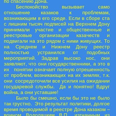
по спасению Дона.
Беспокойство вызывает само
отношение казаков к проблемам,
возникающим в его среде. Если в сборе ста
с лишним тысяч подписей на Верхнем Дону
принимали участие и общественные и
реестровые организации казачеств и
подвигали на это рядом с ними живущих. То
на Среднем и Нижнем Дону реестр
полностью устранился от подобных
мероприятий. Задрав высоко нос, они
заявляют, что они государственники, а это в
их понятии означает полную отрешенность
от проблем, возникающих на их землях, т.к.
они сосредоточили все усилия на ожидании
государевой службы. Да и понятно! Вдруг
война, а они уставшие!
Было бы смешно, если бы это не было
так грустно. Это результат политики, долгое
время проводимой в реестре Дона казаком –
воином Водолацким В.П., изгнанным из