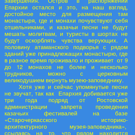
завершения. Остров в распоряжении
Епархии остался и это, на наш взгляд,
достойное место для размещения там
монастыря, где и монахи почувствуют себя
отшельниками, и казачьи песни не будут
мешать молитвам, и туристы в шортах не
будут оскорблять чувства верующих. А
половину атаманского подворья с рядом
зданий уже принадлежащих монастырю, где
в разное время проживало и проживает от 9
до 12 монахов не более и несколько
трудников, можно с церковным
великодушием вернуть музею-заповеднику.
Хотя уже и сейчас упомянутые песни
не звучат, так как Епархия добивается уже
три года подряд от Ростовской
администрации запрета проведения
казачьих фестивалей на базе
«Старочеркасского историко-
архитектурного музея-заповедника»,
ссылаясь на то, что рядом находится