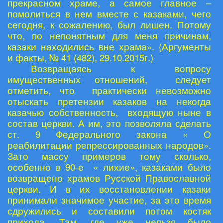
прекрасном храме, а самое главное –
помолиться в нем вместе с казаками, чего
сегодня, к сожалению, был лишен. Потому
что, по непонятным для меня причинам,
казаки находились вне храма». (Аргументы
и факты, № 41 (482), 29.10.2015г.)
Возвращаясь к вопросу
имущественных отношений, следует
отметить, что практически невозможно
отыскать претензии казаков на некогда
казачью собственность, входящую ныне в
состав церкви. А им, это позволяла сделать
ст. 9 Федерального закона « О
реабилитации репрессированных народов».
Зато массу примеров тому сколько,
особенно в 90-е « лихие», казаками было
возвращено храмов Русской Православной
церкви. И в их восстановлении казаки
принимали значимое участие, за это время
сдружились и составили потом костяк
прихода. Там, где уже нельзя было