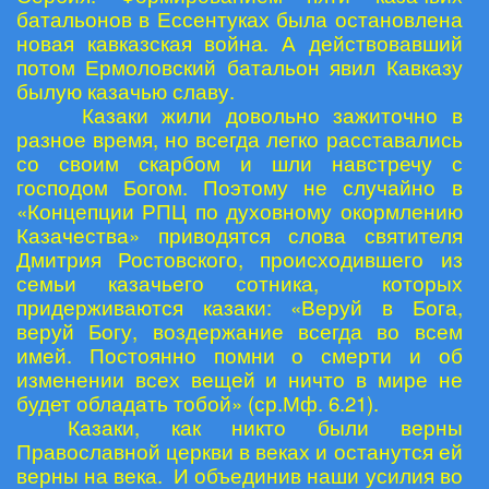
батальонов в Ессентуках была остановлена
новая кавказская война. А действовавший
потом Ермоловский батальон явил Кавказу
былую казачью славу.
Казаки жили довольно зажиточно в
разное время, но всегда легко расставались
со своим скарбом и шли навстречу с
господом Богом. Поэтому не случайно в
«Концепции РПЦ по духовному окормлению
Казачества» приводятся слова святителя
Дмитрия Ростовского, происходившего из
семьи казачьего сотника, которых
придерживаются казаки: «Веруй в Бога,
веруй Богу, воздержание всегда во всем
имей. Постоянно помни о смерти и об
изменении всех вещей и ничто в мире не
будет обладать тобой» (ср.Мф. 6.21).
Казаки, как никто были верны
Православной церкви в веках и останутся ей
верны на века. И объединив наши усилия во