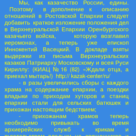
Мы, как казачество России, едины.
Поэтому в дополнение к описанию
отношений в Ростовской Епархии следует
добавить краткое изложение положения дел
в Верхнеуральской Епархии Оренбургского
казачьего войска, которую возглавил
иеромонах, а теперь уже епископ
Иннокентий Васецкий. В докладе взяты
выдержки из письма Верхнеуральских
казаков Патриарху Московскому и всея Руси
Кириллу: (КИАЦ №16 (82) «Ждали отца, а
приехал мытарь!)
http
://
kazak
-
center
/
ru
/
- в разы увеличились сборы с каждого
храма на содержание епархии, а поездки
владыки по приходам хуторов и станиц
епархии стали для сельских батюшек и
прихожан настоящим бедствием;
- прихожанам храмов теперь
необходимо привыкать во время
архиерейских служб к крикам и
ругательствам владыки на священников и