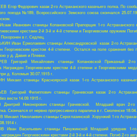
В Егор Федорович казак 2-го Астраханского казачьего полка. По соо
ого поезда №189, Всероссийского Земского союза скончался 25.07.1
еском.
саак Иванович станицы Копановской Прапорщик 1-го Астраханского к
гиевскими крестами 2-й 3-й и 4-й степени и Георгиевским оружием Погиб 
 Похоронен в г. Седлец.
ИН Иван Ермолаевич станицы Александровской казак 2-го Астраханс
н Георгиевским крестом 4-й степени. Остался на поле сражения без 
 бою у д. Давия и Плевки.
ЕВ Григорий Михайлович станицы Копановской Приказный 2-го 
а Награжден Георгиевским крестом 4-й степени и Георгиевскими мед
при д. Коломыя 30.07.1915 г.
Н Михаил станицы Красноярской казак 1-го Астраханского казачьег
ЕВ Григорий Филиппович станицы Грачевская казак 2-го Астраханс
ез вести 14.09.1915 г.
 Дмитрий Никонорович станицы Грачевской. Младший врач 2-го л
ка. Скончался от нервно прогрессивного паралича в г. Смоленске 18.04.
 Михаил Николаевич станицы Сероглазинской Хорунжий 1-го Астрахан
08.1914 г.
В Иван Васильевич станицы Пичужинской Младший урядник 1-го 
 награжден Георгиевскими крестами 2-й 3-й и 4-й степени. Погиб 2-го авгу