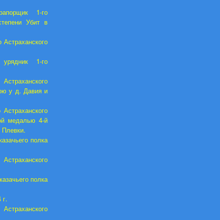
апорщик 1-го
степени Убит в
 Астраханского
урядник 1-го
 Астраханского
ою у д. Давия и
 Астраханского
кой медалью 4-й
и Плевки.
казачьего полка
Астраханского
казачьего полка
 г.
Астраханского