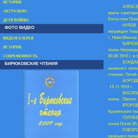
ИСТОРИЯ
АЛЕКСЕЕ
АКТУАЛЬНО
врача санитарн
Белостоке Пол
ДЕТИ ВОЙНЫ
АУЛОВ И
ФОТО ВИДЕО
награжден Геор
г. Ново-Минска.
ВИДЕОГАЛЕРЕЯ
БИРЮЛЬК
ИСТОРИЯ
полка Награжде
30.06.1915 г. в
СОВРЕМЕННОСТЬ
БОНДАР
БИРЮКОВСКИЕ ЧТЕНИЯ
казачьего полк
степени. Погиб 
БОРОДИ
13.11.1914 г.
ВАСИЛЬ
полка. Пропал б
ВТОРОВ
Курлянского пол
ГОЛУБЕВ
полка Погиб 20.
ГОВОРО
казачьего полка