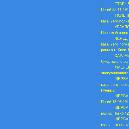
СТАРЦЕВ
Погиб 22.11.191
ТЮЛЕНИ
казачьего полка
УРЛАПОВ
Пропал без вест
ЧЕРЕДН
казачьего полк
раны в г. Киев
ХАРЛАМО
Смертельно ран
ХМЕЛЕВ
эвакуационного 
ЩЕРБАК
казачьего полк
Плевки.
ЩЕРБАКО
Погиб 13.06.191
ЩЕРБАКО
полка. Погиб 12
ЩЕРБАК
казачьего полка