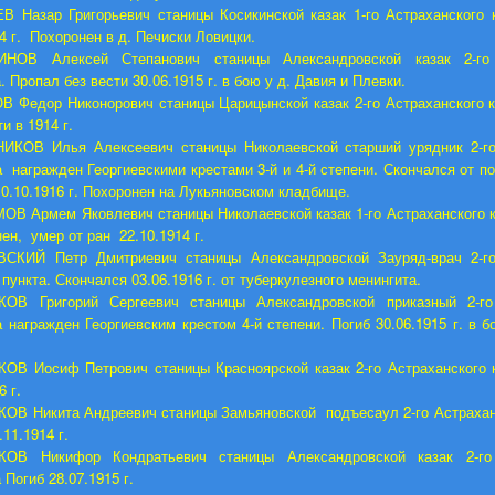
 Назар Григорьевич станицы Косикинской казак 1-го Астраханского 
4 г. Похоронен в д. Печиски Ловицки.
НОВ Алексей Степанович станицы Александровской казак 2-го 
. Пропал без вести 30.06.1915 г. в бою у д. Давия и Плевки.
 Федор Никонорович станицы Царицынской казак 2-го Астраханского к
и в 1914 г.
ИКОВ Илья Алексеевич станицы Николаевской старший урядник 2-го
а награжден Георгиевскими крестами 3-й и 4-й степени. Скончался от п
 10.10.1916 г. Похоронен на Лукьяновском кладбище.
В Армем Яковлевич станицы Николаевской казак 1-го Астраханского к
ен, умер от ран 22.10.1914 г.
СКИЙ Петр Дмитриевич станицы Александровской Зауряд-врач 2-го
пункта. Скончался 03.06.1916 г. от туберкулезного менингита.
ОВ Григорий Сергеевич станицы Александровской приказный 2-го
а награжден Георгиевским крестом 4-й степени. Погиб 30.06.1915 г. в б
В Иосиф Петрович станицы Красноярской казак 2-го Астраханского к
6 г.
В Никита Андреевич станицы Замьяновской подъесаул 2-го Астраханс
.11.1914 г.
ОВ Никифор Кондратьевич станицы Александровской казак 2-го 
 Погиб 28.07.1915 г.