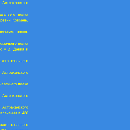
Астраханского
азачьего полка
ревни Ковбань,
азачьего полка.
казачьего полка
ою у д. Давия и
кого казачьего
Астраханского
казачьего полка
 Астраханского
 Астраханского
излечении в 420
кого казачьего