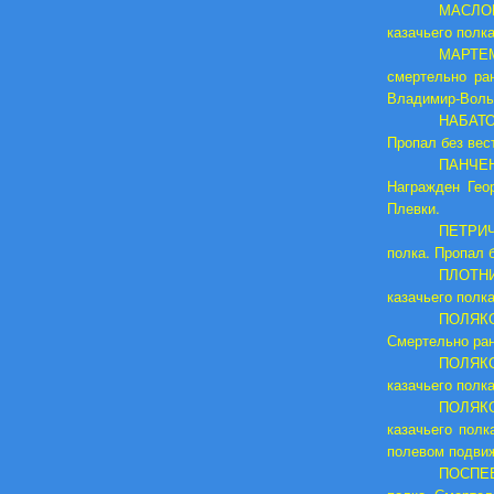
МАСЛОВ
казачьего полка
МАРТЕМ
смертельно ра
Владимир-Волын
НАБАТОВ
Пропал без вест
ПАНЧЕНК
Награжден Геор
Плевки.
ПЕТРИЧ
полка. Пропал б
ПЛОТНИ
казачьего полка
ПОЛЯКОВ
Смертельно ране
ПОЛЯКО
казачьего полка
ПОЛЯКО
казачьего полк
полевом подвиж
ПОСПЕЕ