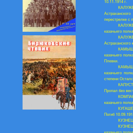
10.11.1914 г.
КАЛУЖ
Астраханского
перестрелке с 
КАЛУЖЕ
казачьего полка
КАЛУЖ
Астраханского к
КАМЫШН
казачьего полк
Плевки.
КАМЫШН
казачьего полк
степени Остался
КАПУСТИ
Пропал без вест
КОМПАН
казачьего полка
КУГАШЕВ
Погиб 10.09.191
КУЗНЕЦО
КУЗНЕЦ
казачьего полка