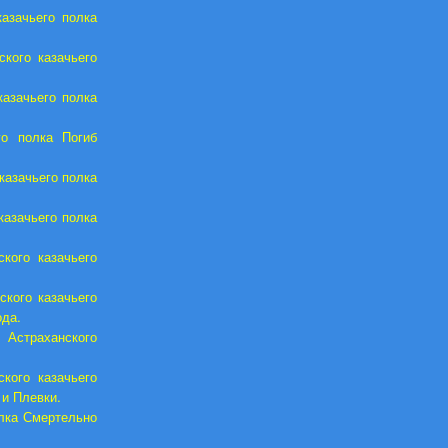
азачьего полка
кого казачьего
казачьего полка
го полка Погиб
казачьего полка
казачьего полка
кого казачьего
кого казачьего
ода.
Астраханского
кого казачьего
 и Плевки.
олка Смертельно