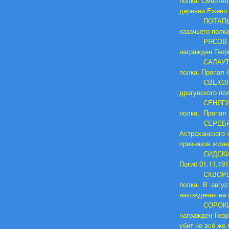
полка. Смертель
деревни Ежево 
ПОТАПЬ
казачьего полка
РЯСОВ 
награжден Георг
САЛАУТ
полка. Пропал б
СВЕКОЛ
драгунского пол
СЕНЯГИ
полка. Пропал б
СЕРЕБР
Астраханского 
признаков жизни
СИДСКИЙ
Погиб 01.11.191
СКВОРЦО
полка. В авгу
нахождения на 
СОРОКИН
награжден Геор
убит но всё же 