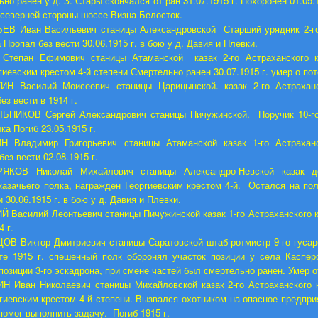
но ранен у д. З. Стары скончался от ран 31.07.1915 г. Похоронен 01.09.
северней стороны шоссе Визна-Белосток.
ЕВ Иван Васильевич станицы Александровской Старший урядник 2-го
 Пропал без вести 30.06.1915 г. в бою у д. Давия и Плевки.
Степан Ефимович станицы Атаманской казак 2-го Астраханского к
иевским крестом 4-й степени Смертельно ранен 30.07.1915 г. умер о пот
ИН Василий Моисеевич станицы Царицынской. казак 2-го Астраханс
ез вести в 1914 г.
ЬНИКОВ Сергей Александрович станицы Пичужинской. Поручик 10-го
ка Погиб 23.05.1915 г.
Н Владимир Григорьевич станицы Атаманской казак 1-го Астраханс
ез вести 02.08.1915 г.
ЯКОВ Николай Михайлович станицы Александро-Невской казак до
казачьего полка, награжден Георгиевским крестом 4-й. Остался на по
 30.06.1915 г. в бою у д. Давия и Плевки.
 Василий Леонтьевич станицы Пичужинской казак 1-го Астраханского к
4 г.
В Виктор Дмитриевич станицы Саратовской штаб-ротмистр 9-го гусар
сте 1915 г. спешенный полк оборонял участок позиции у села Каспер
позиции 3-го эскадрона, при смене частей был смертельно ранен. Умер о
 Иван Николаевич станицы Михайловской казак 2-го Астраханского к
гиевским крестом 4-й степени. Вызвался охотником на опасное предпри
помог выполнить задачу. Погиб 1915 г.