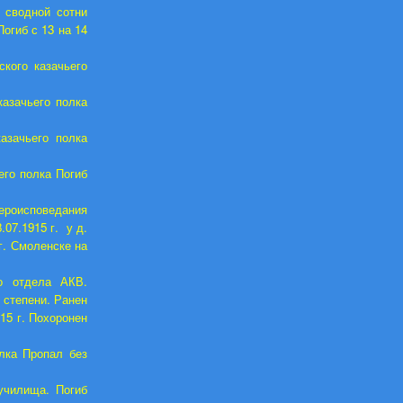
 сводной сотни
огиб с 13 на 14
кого казачьего
казачьего полка
азачьего полка
его полка Погиб
ероисповедания
07.1915 г. у д.
г. Смоленске на
о отдела АКВ.
 степени. Ранен
15 г. Похоронен
олка Пропал без
училища. Погиб