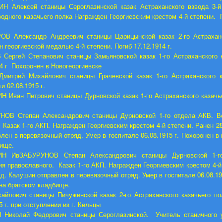
Н Алексей станицы Сероглазинской казак Астраханского взвода 3-й
водного казачьего полка Награжден Георгиевским крестом 4-й степени. П
ОВ Александр Андреевич станицы Царицынской казак 2-го Астраханс
 георгиевской медалью 4-й степени. Погиб 17.12.1914 г.
Сергей Степанович станицы Замьяновской казак 1-го Астраханского 
14 г Похоронен в Новогеоргиевске
митрий Михайлович станицы Грачевской казак 1-го Астраханского к
и 02.08.1915 г.
 Иван Петрович станицы Дурновской казак 1-го Астраханского казачь
НОВ Степан Александрович станицы Дурновской 1-го отдела АКВ. В
 Казак 1-го АКП. Награжден Георгиевским крестом 4-й степени. Ранен 28.
лен в перевязочный отряд. Умер в госпитале 06.08.1915 г. Похоронен в 
бище.
ИН Ив
ЗАБУРУНОВ Степан Александрович станицы Дурновской 1-г
я православного. Казак 1-го АКП. Награжден Георгиевским крестом 4-й
у д. Калушин отправлен в перевязочный отряд. Умер в госпитале 06.08.19
 на братском кладбище.
айлович станицы Пичужинской казак 2-го Астраханского казачьего п
5 г. при отступлении из г. Кельцы
 Николай Федорович станицы Сероглазинской. Учитель станичного 