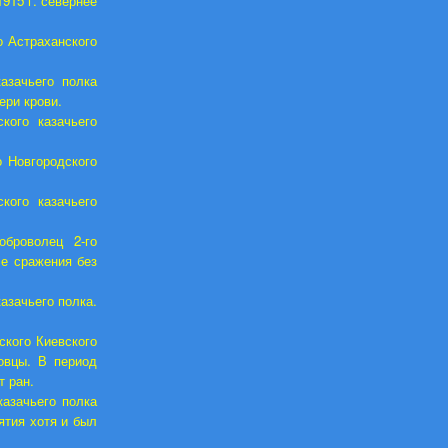
1915 г. севернее
 Астраханского
азачьего полка
ери крови.
кого казачьего
 Новгородского
кого казачьего
броволец 2-го
ле сражения без
азачьего полка.
ского Киевского
овцы. В период
т ран.
азачьего полка
ятия хотя и был