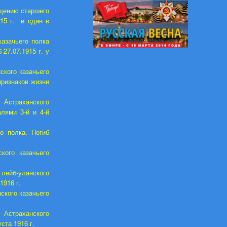
бщению старшего
915 г. и сдан в
азачьего полка
27.07.1915 г. у
кого казачьего
признаков жизни
Астраханского
алями 3-й и 4-й
о полка. Погиб
кого казачьего
ейб-уланского
1916 г.
ского казачьего
Астраханского
ста 1916 г.