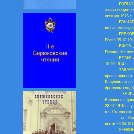
ГОГЛАЗИ
лейб-гвардии с
октября 1916 г.
ГОНЧАР
полка награжден
ГРЕКОВ 
Погиб 05.12.19
ЕЖОВ Д
Пропал без вест
ЕПАНЧИН
10.09.1914 г.
ЗАБУРУ
православного.
Калушин отправ
братском клад
ЗАИК
Вероисповедани
28.07.1915 г. 
в г. Смоленске
ан Мих
вести 29.04.191
ЗЕНКИН