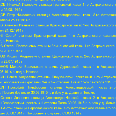
В Николай Иванович станицы Грачевской казак 1-го Астраханского к
и 02.08.1915 г.
ОВ Петр Николаевич станицы Александровской казак 2-го Астраханс
олеры 25.11.1914 г.
В Алексей Иванович
станицы Красноярской казак 1-го Астраханского 
н 24.12.1914 г.
В Сергей станицы Красноярской казак 1-го Астраханского казачье
од г. Нешава.
 Степан Прокопьевич станицы Замьяновской казак 1-го Астраханского 
и 26.07.1915 г.
В Михаил Андреевич станицы Царицынской казак 2-го Астраханского 
и 23.07.1915 г.
НОВ Михаил Васильевич станицы Дурновской казак 1-го Астраханс
08.1914 г. под г. Нешава.
ИН Павел Андреевич станицы Пичужинской приказный 1-го Астраханс
 Георгиевскими крестами 3-й и 4-й степени Погиб 15-го сентября 1916 г
ИН Прокофий Никифорович станицы Александровской казак 2-го 
. Пропал без вести 30.06.1915 г. в бою у д. Давия и Плевки.
Степан Иванович станицы Александро-Невской казак 2-го Астраханс
 Георгиевским крестом 4-й степени Погиб 30.06.1915 г. в бою у д. Давия
Антон станицы Сероглазинской казак 1-го Астраханского казачьего п
ран 30.08.1914 г. Похоронен в Служево 01.09.1914 г.