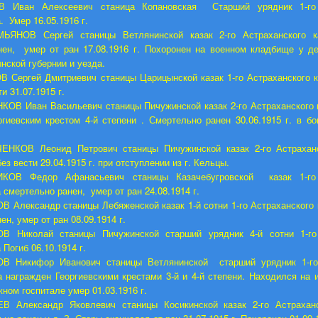
 Иван Алексеевич станица Копановская Старший урядник 1-го 
. Умер 16.05.1916 г.
ЬЯНОВ Сергей станицы Ветлянинской казак 2-го Астраханского к
нен, умер от ран 17.08.1916 г. Похоронен на военном кладбище у де
ской губернии и уезда.
 Сергей Дмитриевич станицы Царицынской казак 1-го Астраханского к
и 31.07.1915 г.
ОВ Иван Васильевич станицы Пичужинской казак 2-го Астраханского 
гиевским крестом 4-й степени . Смертельно ранен 30.06.1915 г. в б
ЕНКОВ Леонид Петрович станицы Пичужинской казак 2-го Астраханс
ез вести 29.04.1915 г. при отступлении из г. Кельцы.
КОВ Федор Афанасьевич станицы Казачебугровской казак 1-го 
 смертельно ранен, умер от ран 24.08.1914 г.
 Александр станицы Лебяженской казак 1-й сотни 1-го Астраханского 
н, умер от ран 08.09.1914 г.
В Николай станицы Пичужинской старший урядник 4-й сотни 1-го
 Погиб 06.10.1914 г.
В Никифор Иванович станицы Ветлянинской старший урядник 1-го
а награжден Георгиевскими крестами 3-й и 4-й степени. Находился на 
ном госпитале умер 01.03.1916 г.
В Александр Яковлевич станицы Косикинской казак 2-го Астраханс