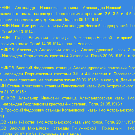
ЕНИН Александр Иванович станицы Александро-Невской Пр
 казачьего полка награжден Георгиевскими крестами 2-й 3-й и 4-й 
пешими разведчиками у д. Камион
Польша 05.12.1914 г.
НИН Иван Дмитриевич станицы Александро-Невской подхорунжий 1-го
 Погиб 30.10.1914 г.
ЕНИН Яков Ефимович станицы Александро-Невской старший 
азачьего полка Погиб 14.08.1914 г. под г. Нешава.
ИКОВ Александр Алексеевич станицы Александровской казак 2-го
а Награжден Георгиевским крестом 4-й степени Погиб 30.06.1915 г. в б
ИКОВ Василий Федорович станицы Александровской приказный 2-го
а награжден Георгиевскими крестами 3-й и 4-й степени и Георгиевс
 на поле сражения без признаков жизни 30.06.1915 г. в бою у д. Давия 
Н Степан Алексеевич станицы Пичужинской казак 2-го Астраханского 
и 31.07.1915 г.
ЕНКОВ Александр Иванович станица Александровская казак 1-го 
, награжден Георгиевским крестом 4-й степени. Погиб 21.05.1916 г.
 Прокофий Федорович станицы Копановской казак 1-го Астраханского 
4 г.
В казак 1-й сотни 1-го Астраханского казачьего полка. Погиб 20.11.1914
ОВ Василий Михайлович станицы Пичужинской Приказный 1-го 
. Погиб 27.07.1915 г. Похоронен в г. Седлец.