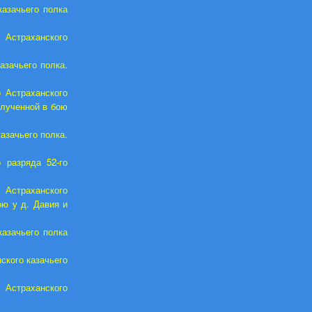
казачьего полка
Астраханского
азачьего полка.
 Астраханского
олученной в бою
азачьего полка.
 разряда 52-го
 Астраханского
ою у д. Давия и
азачьего полка
кого казачьего
Астраханского