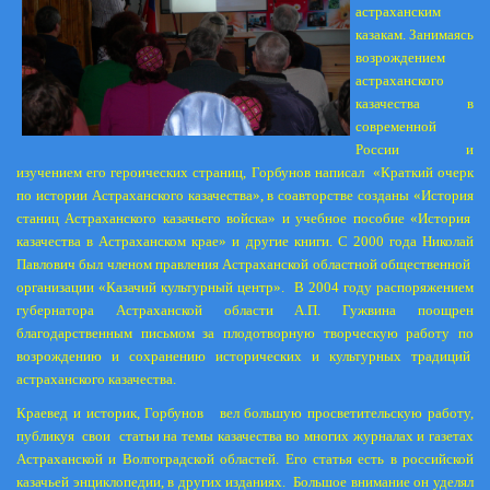
астраханским
казакам. Занимаясь
возрождением
астраханского
казачества в
современной
России и
изучением его героических страниц, Горбунов написал
«Краткий очерк
по истории Астраханского казачества», в соавторстве созданы «История
станиц Астраханского казачьего войска» и учебное пособие «История
казачества в Астраханском крае» и другие книги. С 2000 года Николай
Павлович был членом правления Астраханской областной общественной
организации «Казачий культурный центр».
В 2004 году распоряжением
губернатора Астраханской области А.П. Гужвина поощрен
благодарственным письмом за плодотворную творческую работу по
возрождению и сохранению исторических и культурных традиций
астраханского казачества.
Краевед и историк, Горбунов
вел большую просветительскую работу,
публикуя
свои
статьи на темы казачества во многих журналах и газетах
Астраханской и Волгоградской областей. Его статья есть в российской
казачьей энциклопедии, в других изданиях.
Большое внимание он уделял