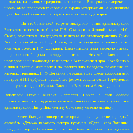
поколения на славных традициях казачества.
Выступление директора
школы было продемонстрировано с экрана материалами
о жизненном
пути Николая Павловича и его дружбе со школьной детворой.
На этой памятной встрече выступили
глава администрации
Рассветского сельского Совета П.Н. Соловьев, войсковой атаман М.С.
Сычев, заместитель председателя комитета по здравоохранению Думы
Астраханской области С.Д. Сычев, главный специалист министерства
культуры области Н.Ф. Догадина. Выступившие дали высокую оценку
подвижнической роли, которую сыграл
Николай Павлович в
исследовании и пропаганде казачества в Астраханском крае и особенно в
бывшей станице Дурновской по воспитанию молодого поколения на
казачьих традициях. Н. Ф. Догадина
передала в дар школе эксклюзивный
портрет Н.П. Горбунова и семейные фотоматериалы семьи Горбуновых
по поручению вдовы Николая Павловича Валентины Александровны.
Войсковой атаман Михаил Сергеевич Сычев в знак особой
признательности в поддержке казачьего движения на селе вручил главе
администрации
Павлу Николаевичу Соловьеву казачью нагайку.
Затем был дан концерт, в котором приняли участие народный
ансамбль «Думка» казачьего центра культуры «Дар»
села Замьяны,
народный хор «Журавушка» поселка Волжский (худ. руководитель