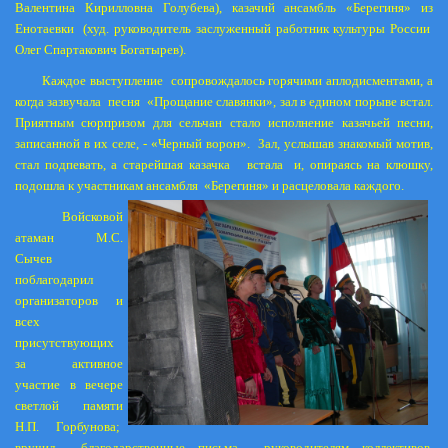
Валентина Кирилловна Голубева), казачий ансамбль «Берегиня» из
Енотаевки
(худ. руководитель заслуженный работник культуры России
Олег Спартакович Богатырев).
Каждое выступление
сопровождалось горячими аплодисментами, а
когда зазвучала
песня
«Прощание славянки», зал в едином порыве встал.
Приятным сюрпризом для сельчан стало исполнение казачьей песни,
записанной в их селе, - «Черный ворон».
Зал, услышав знакомый мотив,
стал подпевать, а старейшая казачка
встала
и, опираясь на клюшку,
подошла к участникам ансамбля
«Берегиня» и расцеловала каждого.
Войсковой
атаман М.С.
Сычев
поблагодарил
организаторов и
всех
присутствующих
за активное
участие в вечере
светлой памяти
Н.П. Горбунова;
вручил
благодарственные письма
руководителям коллективов,