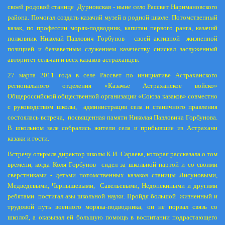
своей родовой станице
Дурновская - ныне село Рассвет Наримановского
района. Помогал создать казачий музей в родной школе. Потомственный
казак, по профессии моряк-подводник, капитан первого ранга, казачий
полковник Николай Павлович Горбунов
своей активной
жизненной
позицией и беззаветным служением казачеству снискал заслуженный
авторитет сельчан и всех казаков-астраханцев.
27 марта 2011 года в селе Рассвет по инициативе Астраханского
регионального отделения «Казачье Астраханское войско»
Общероссийской общественной организации «Союза казаков» совместно
с руководством школы,
администрации села и станичного правления
состоялась встреча,
посвященная памяти Николая Павловича Горбунова.
В школьном зале собрались жители села и прибывшие из Астрахани
казаки и гости.
Встречу открыла директор школы К.И. Сараева, которая рассказала о том
времени, когда Коля Горбунов
сидел за школьной партой и со своими
сверстниками - детьми потомственных казаков станицы Лисуновыми,
Медведевыми, Чернышевыми,
Савельевыми, Недопекиными и другими
ребятами
постигал азы школьной науки. Пройдя большой
жизненный и
трудовой путь военного моряка-подводника, он не порвал связь со
школой, а оказывал ей большую помощь в воспитании подрастающего