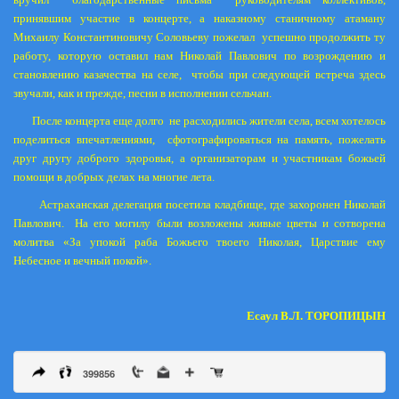
принявшим участие в концерте, а наказному станичному атаману
Михаилу Константиновичу Соловьеву пожелал
успешно продолжить ту
работу, которую оставил нам Николай Павлович по возрождению и
становлению казачества на селе,
чтобы при следующей встреча здесь
звучали, как и прежде, песни в исполнении сельчан.
После концерта еще долго
не расходились жители села, всем хотелось
поделиться впечатлениями,
сфотографироваться на память, пожелать
друг другу доброго здоровья, а организаторам и участникам божьей
помощи в добрых делах на многие лета.
Астраханская делегация посетила кладбище, где захоронен Николай
Павлович.
На его могилу были возложены живые цветы и сотворена
молитва «За упокой раба Божьего твоего Николая, Царствие ему
Небесное и вечный покой».
Есаул В.Л. ТОРОПИЦЫН
399856