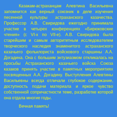
Казакам-астраханцам Алевтина Васильевна
запомнится как верный союзник в деле изучения
песенной культуры астраханского казачества.
Профессор А.В. Свиридова ежегодно принимала
участие в четырех конференциях «Бирюковские
чтения» (с
VI
-х по
VII
-е). А.В. Свиридова была
старейшим и самым авторитетным исследователем
творческого наследия знаменитого астраханского
казачьего фольклориста войскового старшины А.А.
Догадина. Она с большим энтузиазмом откликалась на
просьбы Астраханского казачьего войска Союза
казаков принять участие в памятных мероприятиях
посвященных А.А. Догадину. Выступления Алевтины
Васильевны всегда отличали глубокое содержание,
доступность подачи материала и яркое чувство
собственной сопричастности теме, разработке которой
она отдала многие годы.
Вечная память!