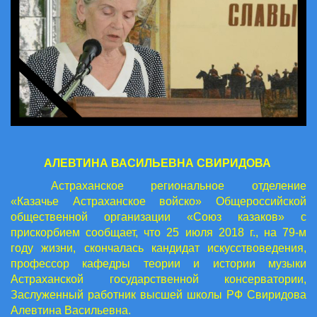
АЛЕВТИНА ВАСИЛЬЕВНА СВИРИДОВА
Астраханское региональное отделение
«Казачье Астраханское войско» Общероссийской
общественной организации «Союз казаков» с
прискорбием сообщает, что 25 июля 2018 г., на 79-м
году жизни, скончалась кандидат искусствоведения,
профессор кафедры теории и истории музыки
Астраханской государственной консерватории,
Заслуженный работник высшей школы РФ Свиридова
Алевтина Васильевна.