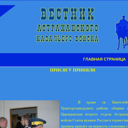
ГЛАВНАЯ СТРАНИЦА
ПРИСЯГУ ПРИНЯЛИ
В храме св. Пантелейм
Тракторозаводского района община 
Царицынская второго отдела Астрахан
войска Союза казаков России в торжеств
приняла присягу на верность служению с