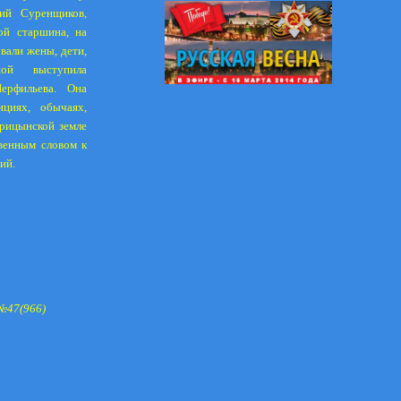
ий Суренщиков,
ой старшина, на
вали жены, дети,
ой выступила
Перфильева. Она
ициях, обычаях,
арицынской земле
твенным словом к
ий.
№47(966)