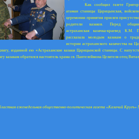
Как сообщил газете Григор
атаман станицы Царицынская, войсков
церемонии принятия присяги присутство
родители казаков. Перед общин
астраханская казачка-краевед К.М. 
рассказала молодым казакам о трад
истории астраханского казачества на Ц
книгу, изданной ею «Астраханские казаки Царицынской станицы. С напутс
гу казакам обратился настоятель храма св. Пантелеймона Целителя отец Витал
бластная еженедельная общественно-политическая газета «Казачий Кругъ» 