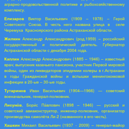
аграрно-продовольственной политике и рыбохозяйственному
комплексу.
Елизаров
Виктор Васильевич (1909 – 1978) – Герой
Советского Союза. В честь него названа улица в селе
Черемуха Красноярского района Астраханской области.
Жилкин
Александр Александрович (род.1959) – российский
государственный и политический деятель. Губернатор
Астраханской области с декабря 2004 года.
Каплин
Александр Александрович (1885 – 1946) – известный
врач; выпускник казачьего пансиона, участник Первой мировой
войны, один из ликвидаторов эпидемии холеры в г.Астрахани
в годы Гражданской войны и вспышки менингококковой
инфекции в 20-ые – 30-ые годы.
Тутаринов
Иван Васильевич (1904—1966) — советский
военачальник, генерал-полковник.
Лисуно́в
, Бори́с Па́влович (1898 – 1946) — русский и
советский авиаконструктор, инженер-полковник, организатор
производства самолёта Ли-2 (названного в его честь).
Хашкин
Михаил Васильевич (1937 - 2009) – генерал-майор