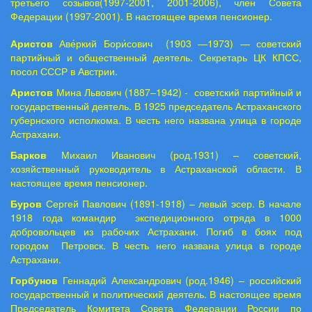
третьего созывов(1997-2001, 2001-2006), член Совета
Федерации (1997-2001). В настоящее время пенсионер.
Аристов
Аве́ркий Бори́сович
(
1903 —1973) — советский
партийный и общественный деятель. Секретарь ЦК КПСС,
посол СССР в Австрии.
Аристов
Мина Львович (1887
‒
1942) - советский партийный и
государственный деятель. В 1925 председатель Астраханского
губернского исполкома. В честь него названа улица в городе
Астрахани.
Барков
Михаил Иванович (род.1931) – советский,
хозяйственный руководитель в Астраханской области. В
настоящее время пенсионер.
Буров
Сергей Павлович (1891-1918) – левый эсер. В начале
1918 года командир экспедиционного отряда в 1000
добровольцев из рабочих Астрахани. Погиб в боях под
городом Петровск. В честь него названа улица в городе
Астрахани.
Горбунов
Геннадий Александрович (род.1946) – российский
государственный и политический деятель. В настоящее время
Председатель Комитета Совета Федерации России по