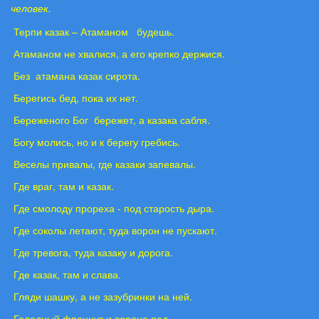
человек.
Терпи казак – Атаманом будешь.
Атаманом не хвалися, а его крепко держися.
Без атамана казак сирота.
Берегись бед, пока их нет.
Береженого Бог бережет, а казака сабля.
Богу молись, но и к берегу гребись.
Веселы привалы, где казаки запевалы.
Где враг, там и казак.
Где смолоду прореха - под старость дыра.
Где соколы летают, туда ворон не пускают.
Где тревога, туда казаку и дорога.
Где казак, там и слава.
Гляди шашку, а не зазубринки на ней.
Голодный француз и вороне рад.