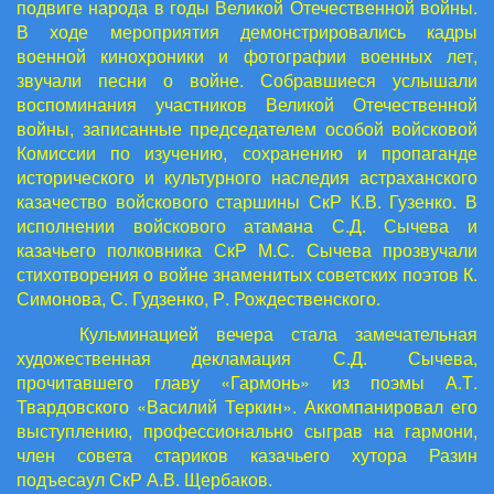
подвиге народа в годы Великой Отечественной войны.
В ходе мероприятия демонстрировались кадры
военной кинохроники и фотографии военных лет,
звучали песни о войне. Собравшиеся услышали
воспоминания участников Великой Отечественной
войны, записанные председателем особой войсковой
Комиссии по изучению, сохранению и пропаганде
исторического и культурного наследия астраханского
казачество войскового старшины СкР К.В. Гузенко. В
исполнении войскового атамана С.Д. Сычева и
казачьего полковника СкР М.С. Сычева прозвучали
стихотворения о войне знаменитых советских поэтов К.
Симонова, С. Гудзенко, Р. Рождественского.
Кульминацией вечера стала замечательная
художественная декламация С.Д. Сычева,
прочитавшего главу «Гармонь» из поэмы А.Т.
Твардовского «Василий Теркин». Аккомпанировал его
выступлению, профессионально сыграв на гармони,
член совета стариков казачьего хутора Разин
подъесаул СкР А.В. Щербаков.