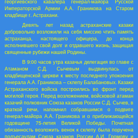
георгиевского кавалера генерал-майора Русской
Императорской Армии А.А. Граникова на Старом
кладбище г. Астрахани.
Девять лет назад астраханские казаки
добровольно возложили на себя миссию чтить память
астраханца, настоящего офицера, до конца
исполнившего свой долг и отдавшего жизнь, защищая
священные рубежи нашей Родины.
В 9:00 часов утра казачья делегация во главе с
Атаманом С.Д. Сычевым выдвинулась от
кладбищенской церкви к месту последнего упокоения
генерала А.А. Граникова – склепу Балабановых. Казаки
Астраханского войска построились во фронт перед
могилой героя. Перед возложением, войсковой атаман
казачий полковник Союза казаков России С.Д. Сычев, в
краткой речи, напомнил собравшимся о подвиге
генерал-майора А.А. Граникова и о приближающейся
годовщине 75-летия Великой Победы. Почетная
обязанность возложить венок к склепу была поручена
подъесаулам Союза казаков России А.И. Громову и