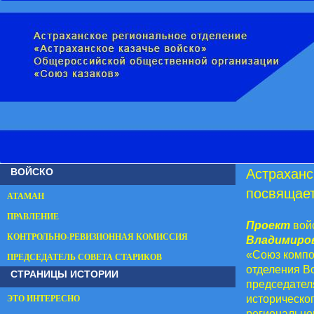
ВОЙСКО
Астраханс
посвящае
АТАМАН
ПРАВЛЕНИЕ
Проект
вой
КОНТРОЛЬНО-РЕВИЗИОННАЯ КОМИССИЯ
Владимиров
«Союз компо
ПРЕДСЕДАТЕЛЬ СОВЕТА СТАРИКОВ
отделения В
СТРАНИЦЫ ИСТОРИИ
председател
историческог
ЭТО ИНТЕРЕСНО
регионально