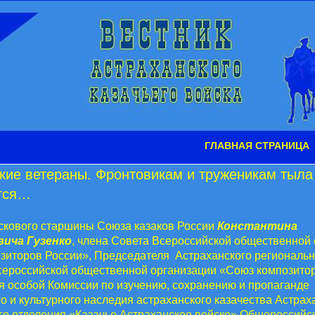
ГЛАВНАЯ СТРАНИЦА
кие ветераны. Фронтовикам и труженикам тыла
тся…
скового старшины Союза казаков России
Константина
ича Гузенко
, члена Совета Всероссийской общественной
зиторов России», Председателя Астраханского региональн
сероссийской общественной организации «Союз композитор
я особой Комиссии по изучению, сохранению и пропаганде
о и культурного наследия астраханского казачества Астрах
го отделения «Казачье Астраханское войско» Общероссийс