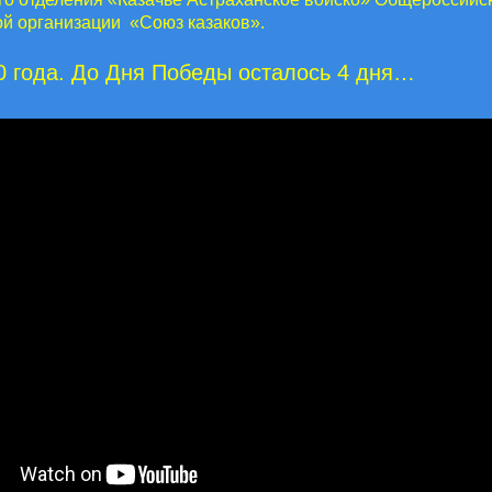
й организации «Союз казаков».
0 года. До Дня Победы осталось 4 дня…