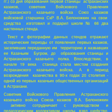
гг.) со дня образования первой станицы астраханских
казаков, советник Войскового Правления
Астраханского казачьего войска Союз казаков
войсковой старшина СкР В.А. Белоножкин на свои
средства изготовил и подарил школе № 66 два
настенных стенда.
Текст и фотографии данных стендов отражают
исторические периоды от появления первых казаков,
заселивших переданную им территорию и назвавших
ее Казачьим Бугром, до образования станицы и
Астраханского казачьего полка. Впоследствии, в
начале 19 века станица стала местом создания
Астраханского казачьего войска. А в период
возрождения казачества в 90-х годах 20 столетия -
одной из первых казачьих общественных организаций
в Астрахани.
Советник Войскового Правления Астраханского
казачьего войска Союза казаков В.А. Белоножкин
активно сотрудничает с руководством и
педагогическим коллективом школы, взял шефство