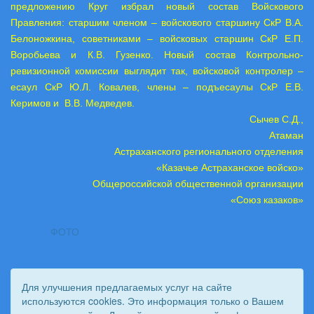
предложению Круг избрал новый состав Войскового
Правления: старшим членом – войскового старшину СкР В.А.
Белоножкина, советниками – войсковых старшин СкР Е.П.
Воробьева и К.В. Гузенко. Новый состав Контрольно-
ревизионной комиссии выглядит так, войсковой контролер –
есаул СкР Ю.Л. Ковалев, члены – подъесаулы СкР Е.В.
Керимов и
В.В. Медведев.
Сычев С.Д.,
Атаман
Астраханского регионального отделения
«Казачье Астраханское войско»
Общероссийской общественной организации
«Союз казаков»
ФОТО
Для улучшения предлагаемых услуг на сайте
используются cookies. Это информация только о Вашем