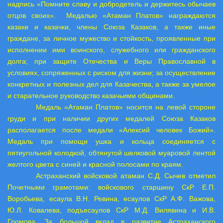
надпись «Помните славу и добродетель и держитесь обычаев
отцов своих».
Медалью «Атаман Платов» награждаются
казаки и казачки, члены Союза Казаков, а также иные
граждане, за личное мужество и стойкость, проявленные при
исполнении ими воинского, служебного или гражданского
долга; при защите Отечества и Веры Православной в
условиях, сопряженных с риском для жизни; за осуществление
конкретных и полезных дел для Казачества, а также за умелое
и старательное руководство казачьими общинами.
Медаль «Атаман Платов» носится на левой стороне
груди и при наличии других медалей Союза Казаков
располагается после медали «Алексий человек Божий».
Медаль при помощи ушка и кольца соединяется с
пятиугольной колодкой, обтянутой шелковой муаровой лентой
желтого цвета с синей и красной полосами по краям.
Астраханский войсковой атаман С.Д. Сычев отметил
Почетными грамотами: войскового старшину СкР Е.П.
Воробьева, есаула В.Н. Ревина, есаулов СкР А.Ф. Важова,
Ю.Л. Ковалева, подъесаулов СкР М.Д. Вилявина и И.В.
Громова. За большой вклад в развитие Астраханского