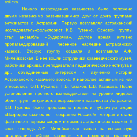
войска.
Начало возрождению казачества было положено
двумя независимо развивавшимися друг от друга группами
энтузиастов г. Астрахани. Первую возглавлял астраханский
исследователь-фольклорист К.В. Гузенко. Основой группы
стал ансамбль «Бударочка», долгое время активно
пропагандировавший
песенное наследие астраханских
казаков. Вторую группу создала и возглавила А.Ф.
Милейковская. В нее вошли сотрудники краеведческого музея,
работники архива, преподаватели педагогического института и
др., объединенные интересом к изучению истории
Астраханского казачьего войска. К наиболее активным из них
относились Ю.П. Русанов, П.В. Казаков, Е.В. Казакова. После
установления прочного взаимодействия на уровне лидеров
обеих групп энтузиастов возрождения казачества Астрахани,
К.В. Гузенко было предложено провести публичную акцию
«Возродим казачество – сохраним Россию!», которая и стала
фактически первым сходом потомков астраханских казаков. В
свою очередь А.Ф. Милейковская вышла на всесоюзную
организацию «Союз казаков», что позволило включить