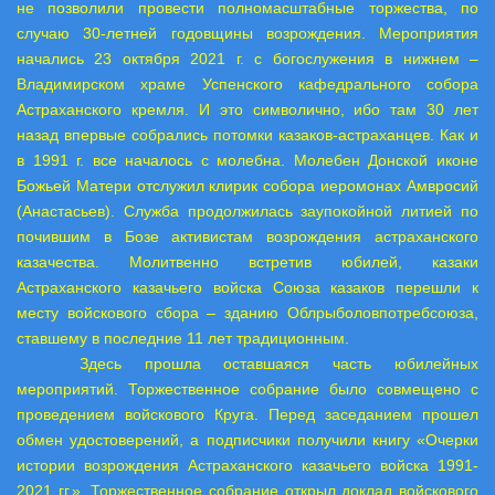
не позволили провести полномасштабные торжества, по
случаю 30-летней годовщины возрождения. Мероприятия
начались 23 октября 2021 г. с богослужения в нижнем –
Владимирском храме Успенского кафедрального собора
Астраханского кремля. И это символично, ибо там 30 лет
назад впервые собрались потомки казаков-астраханцев. Как и
в 1991 г. все началось с молебна. Молебен Донской иконе
Божьей Матери отслужил клирик собора иеромонах Амвросий
(Анастасьев). Служба продолжилась заупокойной литией по
почившим в Бозе активистам возрождения астраханского
казачества. Молитвенно встретив юбилей, казаки
Астраханского казачьего войска Союза казаков перешли к
месту войскового сбора – зданию Облрыболовпотребсоюза,
ставшему в последние 11 лет традиционным.
Здесь прошла оставшаяся часть юбилейных
мероприятий. Торжественное собрание было совмещено с
проведением войскового Круга. Перед заседанием прошел
обмен удостоверений, а подписчики получили книгу «Очерки
истории возрождения Астраханского казачьего войска 1991-
2021 гг.». Торжественное собрание открыл доклад войскового