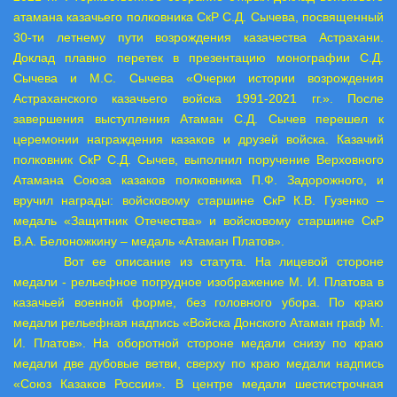
атамана казачьего полковника СкР С.Д. Сычева, посвященный
30-ти летнему пути возрождения казачества Астрахани.
Доклад плавно перетек в презентацию монографии С.Д.
Сычева и М.С. Сычева «Очерки истории возрождения
Астраханского казачьего войска 1991-2021 гг.». После
завершения выступления Атаман С.Д. Сычев перешел к
церемонии награждения казаков и друзей войска. Казачий
полковник СкР С.Д. Сычев, выполнил поручение Верховного
Атамана Союза казаков полковника П.Ф. Задорожного, и
вручил награды: войсковому старшине СкР К.В. Гузенко –
медаль «Защитник Отечества» и войсковому старшине СкР
В.А. Белоножкину – медаль «Атаман Платов».
Вот ее описание из статута. На лицевой стороне
медали - рельефное погрудное изображение М. И. Платова в
казачьей военной форме, без головного убора. По краю
медали рельефная надпись «Войска Донского Атаман граф М.
И. Платов». На оборотной стороне медали снизу по краю
медали две дубовые ветви, сверху по краю медали надпись
«Союз Казаков России». В центре медали шестистрочная