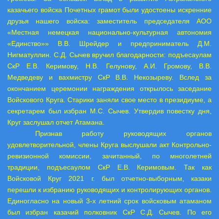
казачьего войска Почетных грамот были удостоены искренние
друзья нашего войска: заместитель председателя АОО
«Местная немецкая национально-культурная автономия
«Единство»» В.В. Шрейдер и предприниматель Д.М.
Нигматуллин. С.Д. Сычев вручил благодарности: подъесаулам
СкР Е.В. Керимову, Н.В. Гелунову, А.И. Громову, В.В.
Медведеву и вахмистру СкР В.В. Некозыреву. Вслед за
окончанием церемонии награждения открылось заседание
Войскового Круга. Старики заняли свое место в президиуме, а
секретарем был избран М.С. Сычев. Утвердив повестку дня,
Круг заслушал отчет Атамана.
Признав работу руководящих органов
удовлетворительной, члены Круга выслушали акт Контрольно-
ревизионной комиссии, зачитанный, по многолетней
традиции, подъесаулом СкР Е.В. Керимовым. Так как
Войсковой Круг 2021 г. был отчетно-выборным, казаки
перешли к избранию руководящих и контролирующих органов.
Единогласно на новый 3-х летний срок войсковым атаманом
был избран казачий полковник СкР С.Д. Сычев. По его