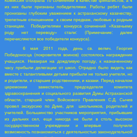
Комиссия отобрала 10 сочинений в качестве финалистов, а 4
из них были признаны победителями. Работы ребят были
пронизаны глубоким уважением к астраханскому казачеству,
трепетным отношением
к своим предкам, любовью к родным
станицам.
Победителями конкурса сочинений «Казачьему
роду нет переводу» стали: (Примечание: далее
перечисляются все победители конкурса).
6 мая 2011 года, день св. велмч. Георгия
Победоносца (покровителя воинов) состоялось награждение
учащихся. Невзирая на дождливую погоду, к назначенному
часу прибыли делегации от школ. Отрадно было видеть как
вместе с талантливыми детьми прибыли не только учителя, но
и родители, и старшие родственники, и казаки. Перед началом
церемонии заместитель председателя комитета
здравоохранения и социального развития Думы Астраханской
области, старший член Войскового Правления С.Д. Сычев
провел экскурсию по Думе, для
школьников, родителей и
учителей. Большинство участников мероприятия, прибывшие
из дальних сел, еще никогда не были в столь высоком
государственном учреждении и впервые
получили
возможность познакомиться с деятельностью законодательной