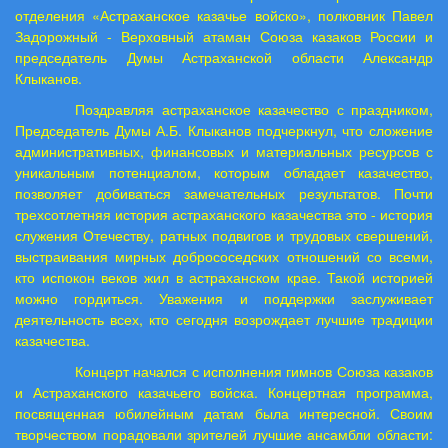
отделения «Астраханское казачье войско», полковник Павел
Задорожный - Верховный атаман Союза казаков России и
председатель Думы Астраханской области Александр
Клыканов.
Поздравляя астраханское казачество с праздником,
Председатель Думы А.Б.
Клыканов подчеркнул, что сложение
административных, финансовых и материальных ресурсов с
уникальным потенциалом, которым обладает казачество,
позволяет добиваться замечательных результатов. Почти
трехсотлетняя история астраханского казачества это - история
служения Отечеству, ратных подвигов и трудовых свершений,
выстраивания мирных добрососедских отношений со всеми,
кто испокон веков жил в астраханском крае. Такой историей
можно гордиться. Уважения и поддержки заслуживает
деятельность всех, кто сегодня возрождает лучшие традиции
казачества.
Концерт начался с исполнения гимнов Союза казаков
и Астраханского казачьего войска. Концертная программа,
посвященная юбилейным датам была интересной. Своим
творчеством порадовали зрителей лучшие ансамбли области: