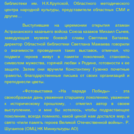
библиотеки им. Н.К.Крупской, Областного методического
центра народной культуры, представители областных СМИ и
другие…
Выступившие на церемонии открытия атаман
Астраханского казачьего войска Союза казаков Михаил Сычев,
заведующая музеем боевой славы Светлана Батаева,
директор Областной библиотеки Светлана Мамаева говорили
о значимости проведения таких выставок, отмечая, что
подвиги героев живут в памяти поколений, становясь
символом мужества, горячей любви к Родине, готовности к ее
защите. Затем они вручили Константину Гузенко почетные
грамоты, благодарственные письма от своих организаций и
преподнесли цветы.
«Фотовыставка «На параде Победы» - эта
своеобразная дань уважения старшему поколению, уважение
к историческому прошлому, - отметил автор в своем
выступлении, - и мне бы хотелось, чтобы подрастающее
поколение, всегда помнило, какой ценой нам достался мир, и
свято чтили память героев Великой Отечественной войны». Р.
Шугаипов (ОМЦ НК Минкультуры АО)