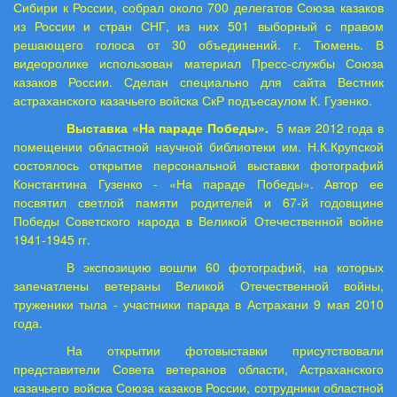
Сибири к России, собрал около 700 делегатов Союза казаков
из России и стран СНГ, из них 501 выборный с правом
решающего голоса от 30 объединений. г. Тюмень. В
видеоролике использован материал Пресс-службы Союза
казаков России. Сделан специально для сайта Вестник
астраханского казачьего войска СкР подъесаулом К. Гузенко.
Выставка «На параде Победы».
5 мая 2012 года
в
помещении областной научной библиотеки им. Н.К.Крупской
состоялось открытие персональной выставки фотографий
Константина Гузенко - «На параде Победы». Автор ее
посвятил светлой памяти родителей и 67-й годовщине
Победы Советского народа в Великой Отечественной войне
1941-1945 гг.
В экспозицию вошли 60 фотографий, на которых
запечатлены ветераны Великой Отечественной войны,
труженики тыла - участники парада в Астрахани 9 мая 2010
года.
На открытии фотовыставки присутствовали
представители Совета ветеранов области, Астраханского
казачьего войска Союза казаков России, сотрудники областной