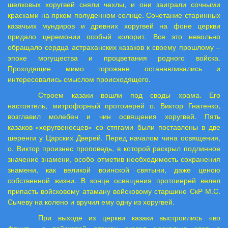
шелковых хоругвей сняли чехлы, и они заиграли сочными
красками на ярком полуденном солнце. Сочетание старинных
казачьих мундиров и древних хоругвей на фоне церкви
придало церемонии особый колорит. Все это невольно
обращало сердца астраханских казаков к своему прошлому –
эпохе могущества и процветания родного войска.
Проходящие мимо горожане останавливались и
интересовались смыслом происходящего.
Строем казаки вошли под своды храма. Его
настоятель, митрофорный протоиерей о. Виктор Гнатенко,
возглавил молебен и чин освящения хоругвей. Пять
казаков-«хоругвеносцев» со стягами были поставлены в две
шеренги у Царских Дверей. Перед началом чина освящения,
о. Виктор произнес проповедь, в которой раскрыл подлинное
значение знамени, особо отметив необходимость сохранения
знамени, как великой воинской святыни, даже ценою
собственной жизни. В конце освящения протоиерей велел
припасть войсковому атаману войсковому старшине СкР М.С.
Сычеву на колено и вручил ему одну из хоругвей.
При выходе из церкви казаки выстроились «во