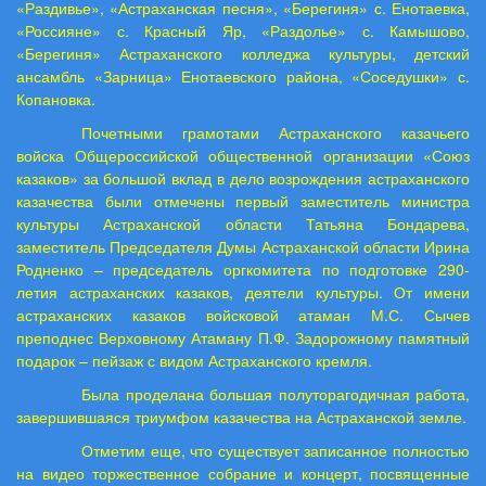
«Раздивье», «Астраханская песня», «Берегиня» с. Енотаевка,
«Россияне» с. Красный Яр, «Раздолье» с. Камышово,
«Берегиня» Астраханского колледжа культуры, детский
ансамбль «Зарница» Енотаевского района, «Соседушки» с.
Копановка.
Почетными грамотами Астраханского казачьего
войска Общероссийской общественной организации «Союз
казаков» за большой вклад в дело возрождения астраханского
казачества были отмечены первый заместитель министра
культуры Астраханской области Татьяна Бондарева,
заместитель Председателя Думы Астраханской области Ирина
Родненко – председатель оргкомитета по подготовке 290-
летия астраханских казаков, деятели культуры. От имени
астраханских казаков войсковой атаман М.С. Сычев
преподнес Верховному Атаману П.Ф. Задорожному памятный
подарок – пейзаж с видом Астраханского кремля.
Была проделана большая полуторагодичная работа,
завершившаяся триумфом казачества на Астраханской земле.
Отметим еще, что существует записанное полностью
на видео торжественное собрание и концерт, посвященные