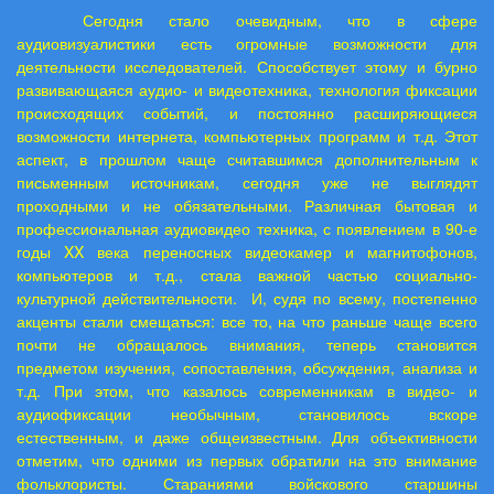
Сегодня стало очевидным, что в сфере
аудиовизуалистики есть огромные возможности для
деятельности исследователей. Способствует этому и бурно
развивающаяся аудио- и видеотехника, технология фиксации
происходящих событий, и постоянно расширяющиеся
возможности интернета, компьютерных программ и т.д. Этот
аспект, в прошлом чаще считавшимся дополнительным к
письменным источникам, сегодня уже не выглядят
проходными и не обязательными. Различная бытовая и
профессиональная аудиовидео техника, с появлением в 90-е
годы XX века переносных видеокамер и магнитофонов,
компьютеров и т.д., стала важной частью социально-
культурной действительности.
И, судя по всему, постепенно
акценты стали смещаться: все то, на что раньше чаще всего
почти не обращалось внимания, теперь становится
предметом изучения, сопоставления, обсуждения, анализа и
т.д. При этом, что казалось современникам в видео- и
аудиофиксации необычным, становилось вскоре
естественным, и даже общеизвестным. Для объективности
отметим, что одними из первых обратили на это внимание
фольклористы. Стараниями войскового старшины