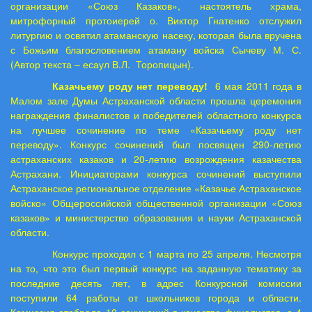
организации «Союз Казаков», настоятель храма,
митрофорный протоиерей о. Виктор Гнатенко отслужил
литургию и освятил атаманскую насеку, которая была вручена
с Божьим благословением атаману войска Сычеву М. С.
(Автор текста – есаул В.Л.
Торопицын).
Казачьему роду нет переводу!
6 мая 2011 года в
Малом зале Думы Астраханской области прошла церемония
награждения финалистов и победителей областного конкурса
на лучшее сочинение по теме «Казачьему роду нет
переводу». Конкурс сочинений был посвящен 290-летию
астраханских казаков и 20-летию возрождения казачества
Астрахани. Инициаторами конкурса сочинений выступили
Астраханское региональное отделение «Казачье Астраханское
войско» Общероссийской общественной организации «Союз
казаков» и министерство образования и науки Астраханской
области.
Конкурс проходил с 1 марта по 25 апреля. Несмотря
на то, что это был первый конкурс на заданную тематику за
последние десять лет, в адрес Конкурсной комиссии
поступили 64 работы от школьников города и области.