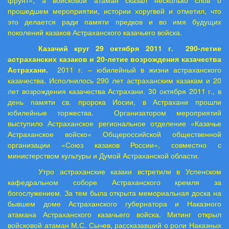
фрунт», а войсковой атаман сказал несколько слов о
прошедшем мероприятии, истории хоругвей и отметил, что
это делается ради памяти предков и во имя будущих
поколений казаков Астраханского казачьего войска.
Казачий круг 29 октября 2011 г.
290-летие
астраханских казаков и 20-летие возрождения казачества
Астрахани.
2011 г
. – юбилейный в жизни астраханского
казачества. Исполнилось 290 лет астраханским казакам и 20
лет возрождения казачества Астрахани. 30 октября 2011 г., в
день памяти св. пророка Иосии, в Астрахани прошли
юбилейные торжества.
Организатором мероприятий
выступило Астраханское региональное отделение «Казачье
Астраханское войско» Общероссийской общественной
организации «Союз казаков России», совместно с
министерством культуры и Думой Астраханской области.
Утро астраханские казаки встретили в Успенском
кафедральном соборе Астраханского кремля за
богослужением. За тем была открыта мемориальная доска на
бывшем доме Астраханского губернатора и Наказного
атамана Астраханского казачьего войска. Митинг открыл
войсковой атаман М.С. Сычев, рассказавший о роли Наказных