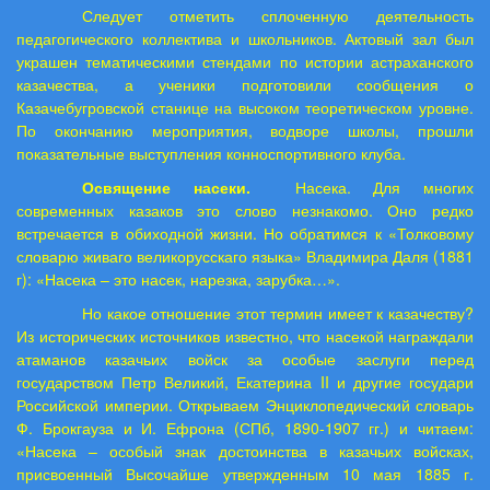
Следует отметить сплоченную деятельность
педагогического коллектива и школьников. Актовый зал был
украшен тематическими стендами по истории астраханского
казачества, а ученики подготовили сообщения о
Казачебугровской станице на высоком теоретическом уровне.
По окончанию мероприятия, водворе школы, прошли
показательные выступления конноспортивного клуба.
Освящение насеки.
Насека. Для многих
современных казаков это слово незнакомо. Оно редко
встречается в обиходной жизни. Но обратимся к «Толковому
словарю живаго великорусскаго языка» Владимира Даля (1881
г): «Насека – это насек, нарезка, зарубка…».
Но какое отношение этот термин имеет к казачеству?
Из исторических источников известно, что насекой награждали
атаманов казачьих войск за особые заслуги перед
государством Петр Великий, Екатерина II и другие государи
Российской империи. Открываем Энциклопедический словарь
Ф. Брокгауза и И. Ефрона (СПб, 1890-1907 гг.) и читаем:
«Насека – особый знак достоинства в казачьих войсках,
присвоенный Высочайше утвержденным 10 мая 1885 г.