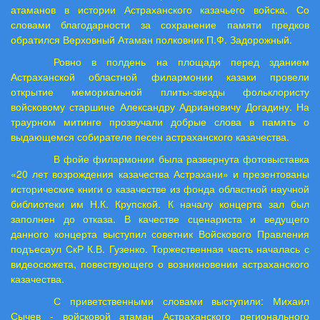
атаманов в истории Астраханского казачьего войска. Со
словами благодарности за сохранение памяти предков
обратился Верховный Атаман полковник П.Ф. Задорожный.
Ровно в полдень на площади перед зданием
Астраханской областной филармонии казаки провели
открытие мемориальной плиты-звезды фольклористу
войсковому старшине Александру Адриановичу Догадину. На
траурном митинге прозвучали добрые слова в память о
выдающемся собирателе песен астраханского казачества.
В фойе филармонии была развернута фотовыставка
«20 лет возрождения казачества Астрахани» и презентованы
исторические книги о казачестве из фонда областной научной
библиотеки им Н.К. Крупской. К началу концерта зал был
заполнен до отказа. В качестве сценариста и ведущего
данного концерта выступил советник Войскового Правления
подъесаул СкР К.В. Гузенко. Торжественная часть началась с
видеосюжета, повествующего о возникновении астраханского
казачества.
С приветственными словами выступили: Михаил
Сычев - войсковой атаман Астраханского регионального