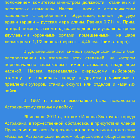
положением комитетом министром должности
станичных и
поселковых атаманов». Насека – посох с металлическим
навершием, с серебряными
обделками, длиной
до двух
аршин (аршин – русская мера длины. Равная 0,711 м. Прим.
автора), покрыта лаком под красное дерево и украшена тремя
двуглавыми коронными орлами, помещенными
на шаре
диаметром в 1,1/2 вершка (вершок – 4,45 см. Прим. автора).
В дальнейшем этот символ гражданской власти был
распространен на атаманов всех степеней, на котором
первоначально «насекались» имена атаманов, владеющих
насекой. Насека передавалась очередному выборному
атаману
и хранилась наряду с другими реликвиями в
правлении хуторов, станиц, округов или отделов и казачьих
войск.
В 1907 г. насека высочайше была пожалована
Астраханскому казачьему войску.
29 января
2011 г., в храме Иоанна Златоуста
города
Астрахани, в торжественной обстановке, в присутствии членов
Правления и казаков Астраханского регионального отделения
«Казачье Астраханское войско» общесоюзной общественной