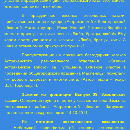
участие в праздновании
Дня
Астраханского казачьего войска,
которое
состоится
в октябре.
В праздничное веселье включились казаки,
прибывшие из станиц и хуторов Астраханской и Волгоградской
областей. Атаман хутора
Разин Евгений Петрович Воробьев
запел старинную казачью песню «Любо, братцы, любо!» Ему
хором подтянули казаки и казачки:
«Любо, братцы, жить! С
нашим атаманом не приходится тужить»!
Присутствующие на празднике благодарили казаков
Астраханского регионального отделения «Казачье
Астраханское войско» за
угощение, активное участие в
проведении общегородского праздника Масленицы, пожелали
им доброго здоровья и многие лета. (Автор текста – есаул
В.Л.
Торопицын).
Заметки из провинции. Выпуск 39. Замьянские
казаки.
Съемочная группа в гостях у казачества села Замьяны
Енотаевского района Астраханской области. Загружено
пользователем casppress, дата: 14.10.2011
Из истории астраханского казачества.
Небольшой видеофильм об истории астраханского