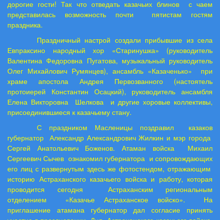
дорогие гости! Так что отведать казачьих блинов
с чаем
представилась возможность почти
пятистам гостям
праздника.
Праздничный настрой создали прибывшие из села
Евпраксино народный хор «Старинушка» (руководитель
Валентина Федоровна Пугатова, музыкальный руководитель
Олег Михайлович Румянцев), ансамбль «Казаченько»
при
храме апостола Андрея Первозванного (настоятель
протоиерей Константин Осацкий), руководитель ансамбля
Елена Викторовна
Шелкова
и другие хоровые коллективы,
присоединившиеся к казачьему стану.
С праздником Масленицы поздравил
казаков
губернатор
Александр Александрович Жилкин и мэр города
Сергей Анатольевич Боженов. Атаман войска
Михаил
Сергеевич Сычев
ознакомил губернатора
и сопровождающих
его лиц с развернутым здесь же фотостендом, отражающим
историю Астраханского казачьего войска и работу, которая
проводится сегодня
Астраханским региональным
отделением
«Казачье Астраханское войско».
На
приглашение атамана губернатор дал согласие принять