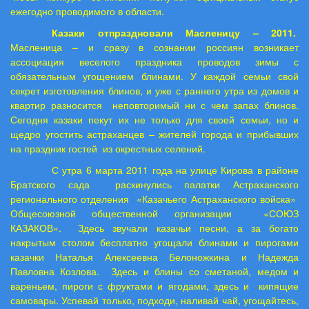
ежегодно проводимого в области.
Казаки отпраздновали Масленицу – 2011.
Масленица – и сразу в сознании россиян возникает
ассоциация веселого праздника проводов зимы с
обязательным угощением блинами. У каждой семьи свой
секрет изготовления блинов, и уже с раннего утра из домов и
квартир разносится
неповторимый ни с чем запах блинов.
Сегодня казаки пекут их не только для своей семьи, но и
щедро угостить астраханцев – жителей города и прибывших
на праздник гостей
из окрестных селений.
С утра 6 марта 2011 года на улице Кирова в районе
Братского сада
раскинулись палатки Астраханского
регионального отделения
«Казачьего Астраханского войска»
Общесоюзной общественной организации
«СОЮЗ
КАЗАКОВ».
Здесь звучали казачьи песни, а за богато
накрытым столом бесплатно угощали блинами и пирогами
казачки Наталья Алексеевна Белоножкина и Надежда
Павловна Козлова.
Здесь и блины со сметаной, медом и
вареньем, пироги с фруктами и ягодами, здесь и
кипящие
самовары. Успевай только, подходи, наливай чай, угощайтесь,