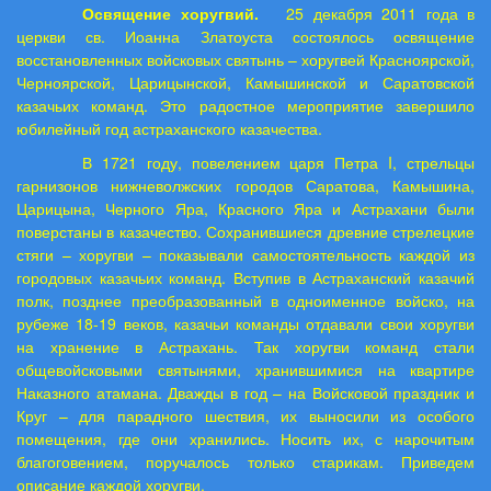
Освящение хоругвий.
25 декабря 2011 года в
церкви св. Иоанна Златоуста состоялось освящение
восстановленных войсковых святынь – хоругвей Красноярской,
Черноярской, Царицынской, Камышинской и Саратовской
казачьих команд. Это радостное мероприятие завершило
юбилейный год астраханского казачества.
В 1721 году, повелением царя Петра I, стрельцы
гарнизонов нижневолжских городов Саратова, Камышина,
Царицына, Черного Яра, Красного Яра и Астрахани были
поверстаны в казачество. Сохранившиеся древние стрелецкие
стяги – хоругви – показывали самостоятельность каждой из
городовых казачьих команд. Вступив в Астраханский казачий
полк, позднее преобразованный в одноименное войско, на
рубеже 18-19 веков, казачьи команды отдавали свои хоругви
на хранение в Астрахань. Так хоругви команд стали
общевойсковыми святынями, хранившимися на квартире
Наказного атамана. Дважды в год – на Войсковой праздник и
Круг – для парадного шествия, их выносили из особого
помещения, где они хранились. Носить их, с нарочитым
благоговением, поручалось только старикам. Приведем
описание каждой хоругви.