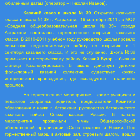
юбилейным датам (оператор – Николай Иванов).
Казачий класс в школе № 39
. Открытие казачьего
класса в школе № 39 г. Астрахани.
16 сентября 2011г. в МОУ
«Средняя общеобразовательная школа №39» города
Астрахани состоялось торжественное открытие казачьего
класса. В 2010-2011 учебном году руководство школы провело
серьезную подготовительную работу по открытию с 1
сентября казачьего класса. И это не случайно. Школа №39
примыкает к историческому району Казачий Бугор – бывшая
станица Казачебугровская. В школе действует детский
фольклорный казачий коллектив, существует кружок
исторического краеведения, где исследуется
станичное
прошлое.
На торжественное мероприятие,
кроме учащихся и
педагогов собрались родители, представители Комитета
образования и науки г. Астрахани, руководство Астраханского
казачьего войска Союза казаков России. В начале
мероприятия прозвучали гимны Общероссийской
общественной организации «Союз казаков» и России. Под
торжественный марш в актовый зал, строевым шагом,
вошли