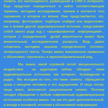
сюжета, его необходимость размещения в СМИ и интернете.
Еще предстоит определиться и найти соответствующие
термины, методики исследования, причем в контексте того
окружения, в котором он возник. Нам представляется, что,
например, фотография, подборка слайдов или видеосюжет,
как и всякий другой аудиовизуальный источник, представляет
собой своего рода код с «зашифрованной
информацией»,
которая с определенной
долей вероятности может быть
внимательным исследователем раскрыта. Ведь давно
сложились методики анализа определенного (нотного,
литературного) текста. Теперь важно максимально правильно
и объективно «прочитать» и звукоизобразительный ряд.
Мы знаем, какой огромной силой эмоционального
воздействия
на аудиторию сейчас обладает такие
аудиовизуальные источники, как интернет, телевидение и
радио.
Мы исходим из того, что такие сюжеты
обращается
сразу к эмоциям человека и его ощущениям. И лишь потом,
чаще всего, включается рациональное начало. Поэтому
сегодня обращение к любым современным аудиовизуальным
источникам особенно важно, так как это дает дополнительный,
а иногда и основной, источник к объективной информации.