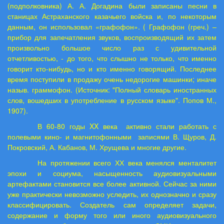
(подполковника) А. А. Догадина были записаны песни в
станицах Астраханского казачьего войска и, по некоторым
данным, он использовал «графофон». ( Графофон (греч.) –
прибор для запечатления звуков, воспроизводящий их затем
произвольно большое число раз с удивительной
отчетливостью, - до того, что слышно не только, что именно
говорит кто-нибудь, но и кто именно говорящий. Последнее
время поступили в продажу очень недорогие машинки; иначе
назыв. граммофон. (Источник: "Полный словарь иностранных
слов, вошедших в употребление в русском языке". Попов М.,
1907).
В 60-80 годы XX века
активно стали работать с
полевыми кино- и магнитофонными
записями В. Щуров, Д.
Покровский, А. Кабанов, М. Хрущева и многие другие.
На протяжении всего ХХ века менялся менталитет
эпохи и социума, насыщенность аудиовизуальными
артефактами становится все более активной. Сейчас за ними
уже практически невозможно уследить, их однозначно и сразу
классифицировать. Создатель сам определяет задачи,
содержание и форму того или иного аудиовизуального