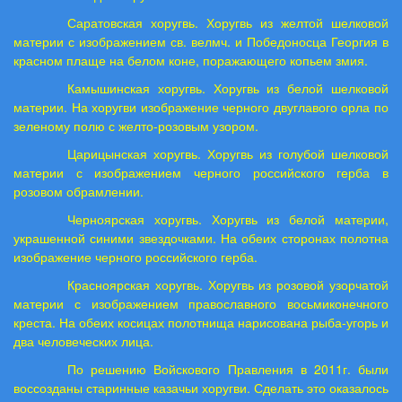
Саратовская хоругвь. Хоругвь из желтой шелковой
материи с изображением св. велмч. и Победоносца Георгия в
красном плаще на белом коне, поражающего копьем змия.
Камышинская хоругвь. Хоругвь из белой шелковой
материи. На хоругви изображение черного двуглавого орла по
зеленому полю с желто-розовым узором.
Царицынская хоругвь. Хоругвь из голубой шелковой
материи с изображением черного российского герба в
розовом обрамлении.
Черноярская хоругвь. Хоругвь из белой материи,
украшенной синими звездочками. На обеих сторонах полотна
изображение черного российского герба.
Красноярская хоругвь. Хоругвь из розовой узорчатой
материи с изображением православного восьмиконечного
креста. На обеих косицах полотнища нарисована рыба-угорь и
два человеческих лица.
По решению Войскового Правления в 2011г. были
воссозданы старинные казачьи хоругви. Сделать это оказалось