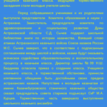
учащиеся казачьего класса. Ведущими торжественного
заседания стали молодые учителя школы.
Перед собравшимися учениками и их родителями
выступили представители
Комитета образования и науки г.
Астрахани. Заместитель председателя комитета по
здравоохранению и социальному развитию Думы
Астраханской области С.Д. Сычев подарил школьной
библиотеке книги по истории казачества. Взявший слово
атаман Астраханского казачьего войска Союза казаков России
М.С. Сычев заверил, что в соответствии с подписанным
соглашением между школой и войском, казаки будут оказывать
всяческое содействие образовательному и воспитательному
процессу в казачьем классе. Директор школы №39 Н.Ш.
Бердиева огласила приказ о создании класса. Учащиеся
казачьего класса, в торжественной обстановке, принесли
клятвенное обещание быть достойными своих предков
астраханских казаков. Напутствие к молодым казачатам от
имени Казачебугровского станичного казачьего общества
сказал председатель совета стариков подъесаул СкР М.А.
Курцев. Торжественную часть завершило выступление
школьного казачьего ансамбля.