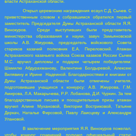
власти Астраханской области.
Открыл церемонию награждения есаул С.Д. Сычев. С
приветственным словом к собравшимся обратился первый
заместитель Председателя Думы Астраханской области Я.Я.
Винокуров.
Среди выступивших были представитель
министерства образования и науки, завуч Замьяновской
школы А.В. Жмурова, председатель войскового Совета
стариков казачий полковник Е.А. Переловский. Атаман
Астраханского казачьего войска Союза казаков России Сычев
М.С. вручил дипломы и подарки четырем победителям:
Шамилю Абдурахманову, Валентине Болдыревой, Алексею
Вилявину и Ирине
Надеиной. Благодарностями и книгами от
Думы Астраханской области были отмечены учителя,
подготовившие учащихся к конкурсу: А.В. Жмурова, Г.М.
Амирова, Л.А. Макарычева, Р.Р. Лобанова, Д.И. Чуркин. За тем
благодарственные письма и поощрительные призы атаман
вручил Алине Мухановой, Виктории Востриковой, Татьяне
Деркач, Наталье Фирсовой, Павлу Лаисцеву и Александре
Улановой.
В заключение мероприятия Я.Я. Винокуров пожелал,
чтобы конкурс сочинений получил официальный статус