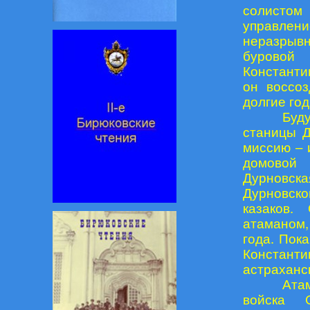
солистом
управлен
неразрывн
буровой
Константи
он воссоз
долгие го
Буд
станицы Д
миссию – 
домовой 
Дурновск
Дурновско
казаков.
атаманом,
года. Пок
Констант
астраханск
Ата
войска 