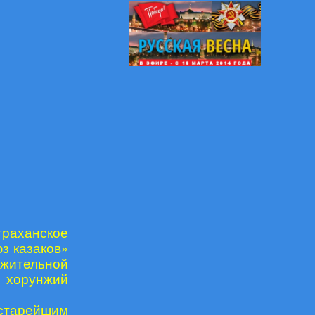
траханское
з казаков»
жительной
я хорунжий
 старейшим