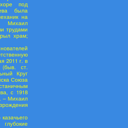
 хоре под
ьева была
механик на
. Михаил
ми трудами
крыл храм;
нователей
етственную
 2011 г. в
(быв. ст.
ьный Круг
йска Союза
станичным
ва, с 1918
. – Михаил
зрождения
 казачьего
глубокие