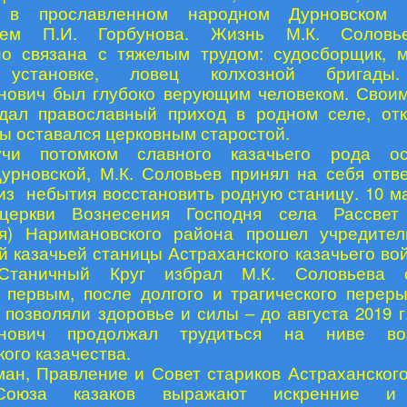
 в прославленном народном Дурновском
ием П.И. Горбунова. Жизнь М.К. Солов
о связана с тяжелым трудом: судосборщик, 
 установке, ловец колхозной бригады
нович был глубоко верующим человеком. Свои
дал православный приход в родном селе, от
ды оставался церковным старостой.
учи потомком славного казачьего рода ос
урновской, М.К. Соловьев принял на себя отв
из небытия восстановить родную станицу. 10 мая
церкви Вознесения Господня села Рассвет 
ая) Наримановского района прошел учредител
й казачьей станицы Астраханского казачьего во
 Станичный Круг избрал М.К. Соловьева 
 первым, после долгого и трагического переры
а позволяли здоровье и силы – до августа 2019 г
инович продолжал трудиться на ниве во
ого казачества.
ман, Правление и Совет стариков Астраханского
Союза казаков выражают искренние и 