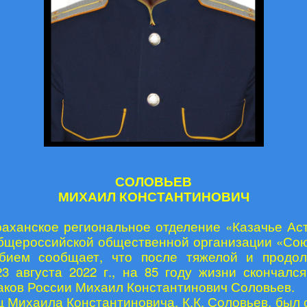
СОЛОВЬЕВ
МИХАИЛ КОНСТАНТИНОВИЧ
раханское региональное отделение «Казачье Ас
бщероссийской общественной организации «Сою
рбием сообщает, что после тяжелой и продол
23 августа 2022 г., на 85 году жизни скончалс
аков России Михаил Константинович Соловьев.
ц Михаила Константиновича, К.К. Соловьев, был