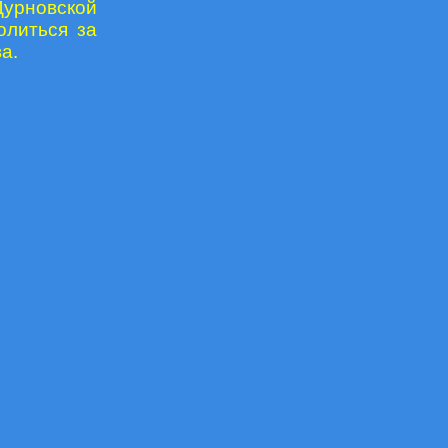
Дурновской
олиться за
а.