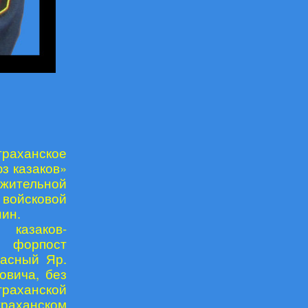
траханское
з казаков»
лжительной
 войсковой
ин.
казаков-
 форпост
расный Яр.
овича, без
траханской
траханском