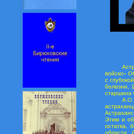
Аст
войско» О
с глубоко
болезни, 
старшина 
А.О
астраха
Астраханс
Этим и об
остатка, 
области. 