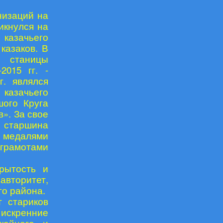
низаций на
икнулся на
 казачьего
казаков. В
й станицы
2015 гг. -
г. являлся
 казачьего
шого Круга
». За свое
й старшина
ы медалями
рамотами
рытость и
авторитет,
го района.
 стариков
 искренние