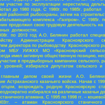
ом участке по эксплуатации нерестилищ дельты
ботал до 1980 года. С 1980г. по 1985г. работал
кой районной рыбоохраны, затем на строительс
абатывающего комплекса «Газпром». С 1985г. п
нин продолжил свою трудовую деятельность на
нных должностях.
008г. по 2013 год А.О. Белянин работал специ
ройству Администрации Красноярского се
лем директора по рыбоводству Красноярского р
ком МБУ УИЖКХ МО «Красноярский сельсов
сегда имел активную общественную позицию, не
участие в предвыборных кампаниях сельского, р
о уровней; избирался депутатом сельского и
главным делом своей жизни А.О. Беляни
ие Астраханского казачьего войска. Начав с 1992
 отцом, возрождать родную Красноярскую ста
неоднократно избирался на различные казачьи до
станичного атамана. С 1995 по 1998 гг. – кошево
003гг. – атаман Красноярского станичного 