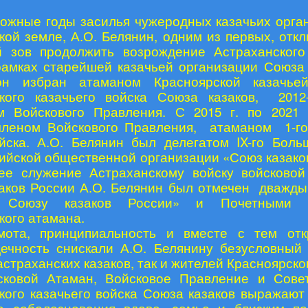
ложные годы засилья чужеродных казачьих орга
кой земле, А.О. Белянин, одним из первых, откл
 зов продолжить возрождение Астраханского
рамках старейшей казачьей организации Союза 
он избран атаманом Красноярской казачье
кого казачьего войска Союза казаков, 2012-
м Войскового Правления. С 2015 г. по 2021 
леном Войскового Правления, атаманом 1-го
йска. А.О. Белянин был делегатом IX-го Боль
йской общественной организации «Союз казаков
ее служение Астраханскому войску войсково
аков России А.О. Белянин был отмечен дважд
 Союзу казаков России» и Почетными г
кого атамана.
мота, принципиальность и вместе с тем отк
ечность снискали А.О. Белянину безусловный 
астраханских казаков, так и жителей Красноярско
сковой Атаман, Войсковое Правление и Совет
кого казачьего войска Союза казаков выражают