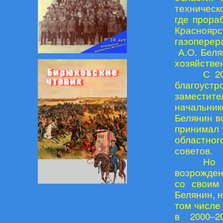
техническ
где прора
Красноярс
газоперер
А.О. Беля
хозяйстве
С 2
благоуст
заместите
начальни
Белянин в
принимал 
областног
советов.
Но 
возрожден
со своим
Белянин, 
том числе 
в 2000–2