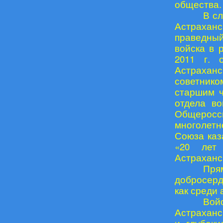
общества.
В с
Астраханс
праведный
войска в 
2011 г. 
Астраханс
советнико
старшим ч
отдела во
Общеросси
многолетн
Союза каз
«20 лет
Астраханс
Пря
добросерд
как среди 
Вой
Астраханс