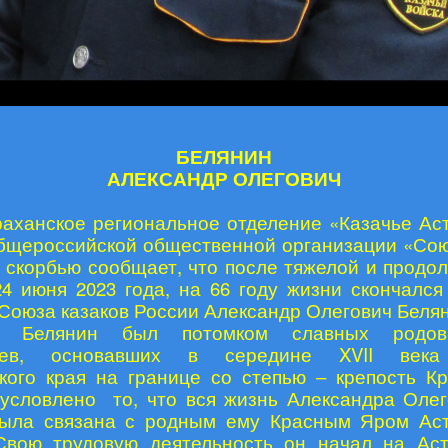
БЕЛЯНИН
АЛЕКСАНДР ОЛЕГОВИЧ
раханское региональное отделение «Казачье Ас
бщероссийской общественной организации «Сою
й скорбью сообщает, что после тяжелой и продо
24 июня 2023 года, на 66 году жизни скончался
Союза казаков России Александр Олегович Белян
. Белянин был потомком славных родов 
нцев, основавших в середине XVII века
кого края на границе со степью – крепость К
условлено то, что вся жизнь Александра Олег
была связана с родным ему Красным Яром Ас
Свою трудовую деятельность он начал на Ас