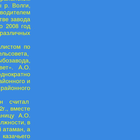
 р. Волги,
 водителем
тве завода
о 2008 год
 различных
алистом по
льсовета,
ыбозавода,
ет». А.О.
однократно
айонного и
 районного
н считал
г., вместе
ницу А.О.
лжности, в
й атаман, а
казачьего