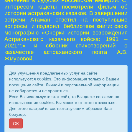
значении в судьбах Российской империи. С
интересом кадеты посмотрели фильм об
истории астраханских казаков. В завершении
встречи Атаман ответил на поступившие
вопросы и подарил библиотеке книги: свою
монографию «Очерки истории возрождения
Астраханского казачьего войска: 1991 –
2021гг.» и сборник стихотворений о
казачестве астраханского поэта А.В.
Жмуровой.
Для улучшения предлагаемых услуг на сайте
используются cookies. Это информация только о Вашем
посещении сайта. Личной и персональной информации
не собирается и не храниться.
Если Вы используете этот сайт, то Вы даете согласие на
использование cookies. Вы можете от этого отказаться.
Для этого настройте соответствующим образом Ваш
© 2011 - 2026 Вестник Астраханского казачьего войска. Все
браузер.
права защищены.
Сайт создан при поддержке «
Информационная сеть RD
»
OK