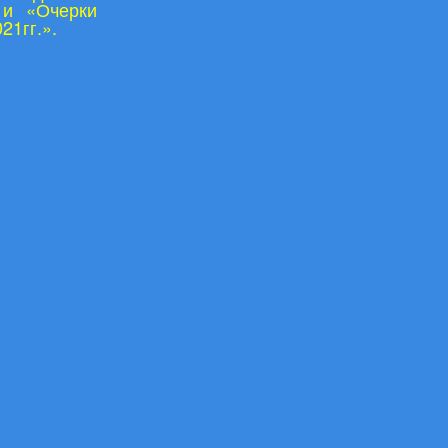
х и «Очерки
21гг.».