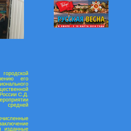
городской
шению его
онального
бщественной
России С.Д.
ероприятии
й средней
очисленные
заключение
и изданные