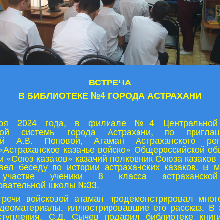
ВСТРЕЧА
В БИБЛИОТЕКЕ №4 ГОРОДА АСТРАХАНИ
бря 2024 года, в филиале №4 Центральной 
чной системы города Астрахани, по пригла
ей А.В. Поповой, Атаман Астраханского реги
«Астраханское казачье войско» Общероссийской о
и «Союз казаков» казачий полковник Союза казаков 
вел беседу по истории астраханских казаков. В м
участие ученики 8 класса астраханско
овательной школы №33.
тречи войсковой атаман продемонстрировал мног
идеоматериалы, иллюстрировавшие его рассказ. В 
ступления, С.Д. Сычев подарил библиотеке книг