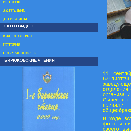
ИСТОРИЯ
АКТУАЛЬНО
ДЕТИ ВОЙНЫ
ФОТО ВИДЕО
ВИДЕОГАЛЕРЕЯ
ИСТОРИЯ
СОВРЕМЕННОСТЬ
БИРЮКОВСКИЕ ЧТЕНИЯ
11 сентя
библиоте
заведующ
отделения 
организаци
Сычев про
приняли 
общеобраз
В ходе вс
фото- и в
своего вы