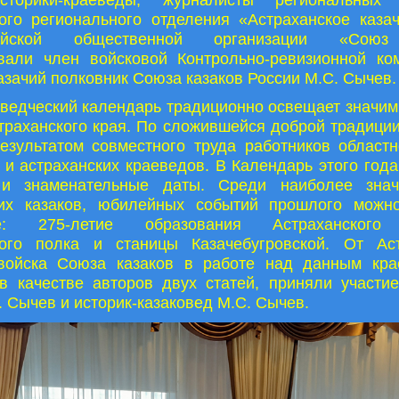
ого регионального отделения «Астраханское каза
ийской общественной организации «Союз
овали член войсковой Контрольно-ревизионной ком
казачий полковник Союза казаков России М.С. Сычев.
ведческий календарь традиционно освещает значи
траханского края. По сложившейся доброй традици
езультатом совместного труда работников област
 и астраханских краеведов. В Календарь этого год
и знаменательные даты. Среди наиболее зна
ких казаков, юбилейных событий прошлого можн
е: 275-летие образования Астраханского 
ного полка и станицы Казачебугровской. От Аст
 войска Союза казаков в работе над данным кра
в качестве авторов двух статей, приняли участи
. Сычев и историк-казаковед М.С. Сычев.