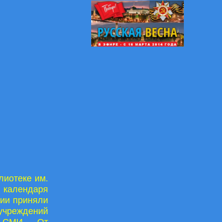
лиотеке им.
о календаря
тии приняли
учреждений
х СМИ. От