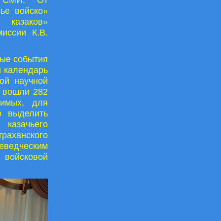
чье войско»
 казаков»
иссии К.В.
мые события
и календарь
ной научной
а вошли 282
чимых, для
о выделить
казачьего
раханского
еведческим
е войсковой