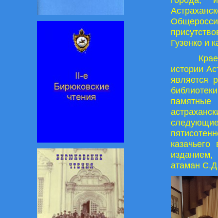
Астраханск
Общеросс
присутств
Гузенко и 
Крае
истории Ас
является р
библиотеки
памятные 
астраханс
следующи
пятисотен
казачьего
изданием, 
атаман С.Д