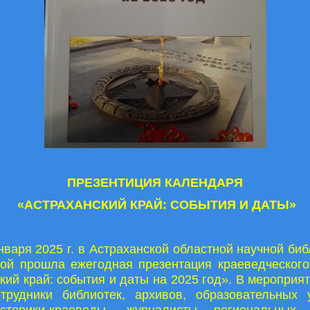
ПРЕЗЕНТИЦИЯ КАЛЕНДАРЯ
«АСТРАХАНСКИЙ КРАЙ: СОБЫТИЯ И ДАТЫ»
нваря 2025 г. в Астраханской областной научной биб
кой прошла ежегодная презентация краеведческог
кий край: события и даты на 2025 год». В мероприя
отрудники библиотек, архивов, образовательных 
историки-краеведы, журналисты региональны