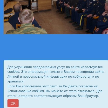
Для улучшения предлагаемых услуг на сайте используются
cookies. Это информация только о Вашем посещении сайта.
© 2011 - 2026 Вестник Астраханского казачьего войска. Все
Личной и персональной информации не собирается и не
права защищены.
храниться.
Сайт создан при поддержке «
Информационная сеть RD
»
Если Вы используете этот сайт, то Вы даете согласие на
использование cookies. Вы можете от этого отказаться. Для
этого настройте соответствующим образом Ваш браузер.
OK