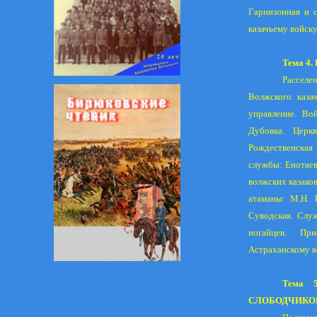
Гарнизонная и 
казачьему войску
Тема 4
Расселе
Волжского каза
управление. Вой
Дубовка. Церк
Рождественская 
службы: Енотаев
волжских казаков
атаманы: М.Н. 
Суводская. Служ
ногайцев.
При
Астраханскому в
Тема 
СЛОБОДЧИКОВ 