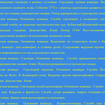
реведении стрельцов в казачье состояние. Городовые казачьи команды. По
ханского казачьего полка. События
1774 г
. - переход саратовских казаков в ст
ону восставших камышинских казаков. Отпор царицынских и черноярских казак
ская команда. Основание команды. Служба саратовцев: в калмыцких улу
овой гоньбе, на кордонах против казахских орд. Кубанский (Крымский) поход
мандная старшина. Довольствие. Земли. Пожар 1744г. Восстановлени
аратовских казаков к Астраханскому казачьему полку.
кая команда. Основание команды. Выделение из солдатского полка в 
 команды: при калмыцких и соляных делах. Содержание кордонов против к
е камышинцев в состав астраханского казачества.
ская команда. Стрельцы. Основание команды.
Служба царицынских казак
царицынских казаков. Земли. Переход царицынцев в астраханские казаки.
ская команда.
Стрелецкий гарнизон. Основание команды. Служба. По
ты на Волге. В Калмыцкой степи. Кордоны против киргиз-кайсаков. Старш
ни. Довольствие. Земли.
рская команда. Стрелецкая служба красноярцев. Основание команды.
Служба. 
 озер. Кордоны и форпосты. Служба среди калмыков. Защита губернии от 
 земли. Давние связи красноярцев и астраханцев.
ская команда.
Основания команды.
Казаки-енотаевцы. Служба при 