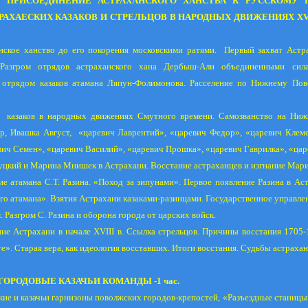
2. ПРИСОЕДИНЕНИЕ АСТРАХАНСКОГО ХАНСТВА К РУССКОМУ Г
АХАЕСКИХ КАЗАКОВ И СТРЕЛЬЦОВ В НАРОДНЫХ ДВИЖЕНИЯХ XVII 
нское ханство до его покорения московскими ратями.
Первый захват Астр
 Разгром отрядов астраханского хана Дербыш-Али объединенными сил
 отрядом казаков атамана Ляпун-Фолимонова. Расселение по Нижнему Пов
казаков в народных движениях Смутного времени. Самозванство на Нижн
р, Ивашка Август,
«царевич Лаврентий», «царевич Федор», «царевич Клем
вич Семен», «царевич Василий», «царевич Прошка», «царевич Гаврилка», «ца
уцкий и Марина Мнишек в Астрахани. Восстание астраханцев и изгнание Мари
ие атамана С.Т. Разина. «Поход за зипунами». Первое появление Разина в Ас
го атамана». Взятия Астрахани казаками-разинцами. Государственное управле
. Разгром С. Разина и оборона города от царских войск.
ие Астрахани в начале XVIII в. Ссылка стрельцов. Причины восстания 1705-1
». Старая вера, как идеология восставших. Итоги восстания. Судьбы астрахан
. ГОРОДОВЫЕ КАЗАЧЬИ КОМАНДЫ -1 час.
ие и казачьи гарнизоны поволжских городов-крепостей, «Разъездные станицы»