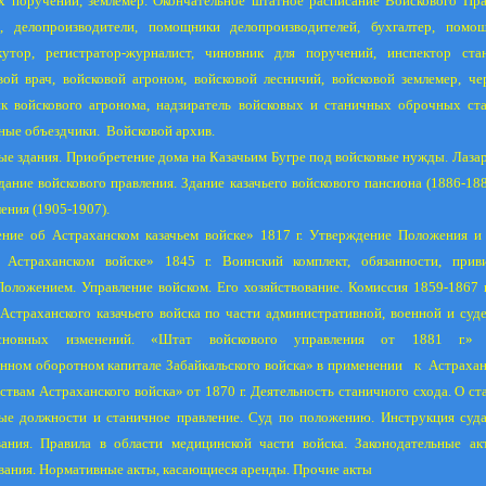
х поручений, землемер. Окончательное штатное расписание Войскового Пра
и, делопроизводители, помощники делопроизводителей, бухгалтер, помощ
екутор, регистратор-журналист, чиновник для поручений, инспектор ст
ой врач, войсковой агроном, войсковой лесничий, войсковой землемер, че
к войскового агронома, надзиратель войсковых и станичных оброчных ста
нные объездчики.
Войсковой архив.
ые здания. Приобретение дома на Казачьим Бугре под войсковые нужды. Лазар
дание войскового правления. Здание казачьего войскового пансиона (1886-18
ения (1905-1907).
ние об Астраханском казачьем войске»
1817 г
. Утверждение Положения и 
 Астраханском войске»
1845 г
. Воинский комплект, обязанности, прив
Положением. Управление войском. Его хозяйствование. Комиссия 1859-1867 
Астраханского казачьего войска по части административной, военной и су
сновных изменений. «Штат войскового управления от
1881 г
.»
енном оборотном капитале Забайкальского войска» в применении
к
Астрахан
ствам Астраханского войска» от
1870 г
. Деятельность станичного схода. О с
ые должности и станичное правление. Суд по положению. Инструкция суда
вания. Правила в области медицинской части войска. Законодательные ак
вания. Нормативные акты, касающиеся аренды. Прочие акты