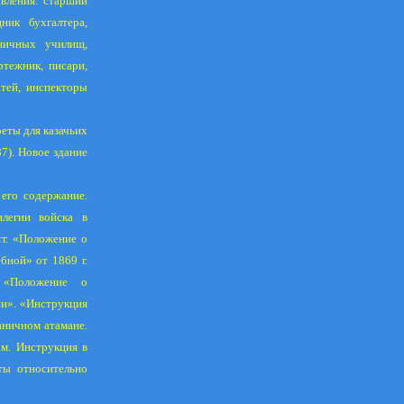
вления: старший
ник бухгалтера,
аничных училищ,
ртежник, писари,
тей, инспекторы
еты для казачьих
87). Новое здание
его содержание.
илегии войска в
гг. «Положение о
дебной» от
1869 г
.
 «Положение о
и». «Инструкция
таничном атамане.
м. Инструкция в
ты относительно