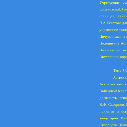
Учреждение
ст
Копановской, Го
станицах. Эконо
Н.А. Бекетова дл
управление стан
Пичужинская и А
Подчинение Астр
Направление ка
Внутренний кирг
Тема 7
Астраха
Астраханского к
Войсковой Круг 
должность члено
В.Ф. Скворцов. 
принятие и осв
канцелярии. Вме
Скворцова. Назн