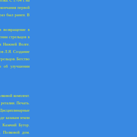
олка. С
1704 г
. на
окончания первой
раз был ранен. В
и возвращение в
ении стрельцов в
а Нижней Волге.
ов Л.Я. Создание
рельцов. Бегство
во об улучшении
лковой комплект.
регалии. Печать.
 Дисциплинарные
оде казакам земли
 Казачий Бугор.
. Полковой дом.