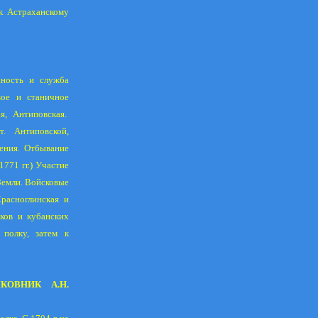
к Астраханскому
нность и служба
вое и станичное
я, Антиповская.
. Антиповской,
ления. Отбывание
771 гг.) Участие
 Земли. Войсковые
расноглинская и
аков и кубанских
 полку, затем к
КОВНИК А.Н.