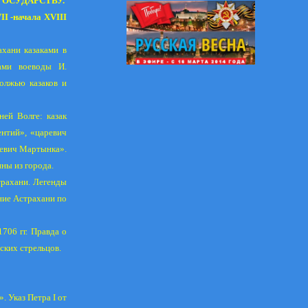
ОСУДАРСТВУ.
-начала XVIII
ахани казаками в
ами воеводы И.
олжью казаков и
ей Волге: казак
ентий», «царевич
ревич Мартынка».
ны из города.
трахани. Легенды
ние Астрахани по
706 гг. Правда о
ских стрельцов.
. Указ Петра I от