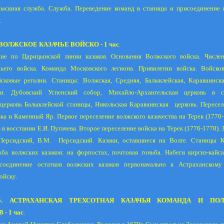
сыскная служба. Служба. Переведение команд в станицы и присоединение 
.
. ВОЛЖСКОЕ КАЗАЧЬЕ ВОЙСКО - 1 час
.
ние по Царицынской линии казаков. Основания Волжского войска. Числе
чьего войска. Команда Московского легиона. Привилегии войска. Войско
сковые регалии. Станицы: Волжская, Средняя, Балыклейская, Караваинска
ви. Дубовский Успенский собор, Михайло-Архангельская церковь в ст
церковь Балыклейской станицы, Никольская Караваинская
церковь. Пересе
ка и Каменный Яр. Первое переселение волжского казачества на Терек (1770-1
 в восстании Е.И. Пугачева. Второе переселение войска на Терек (1776-1778).
Персидский, В.М.
Персидский. Казаки, оставшиеся на Волге. Станицы К
ба волжских казаков: на форпостах, почтовая гоньба. Набеги киргиз-кайс
соединение остатков волжских казаков первоначально к Астраханскому
ойску.
5. АСТРАХАНСКАЯ ТРЕХСОТНАЯ КАЗАЧЬЯ КОМАНДА И ПОЛ
- 1 час
.