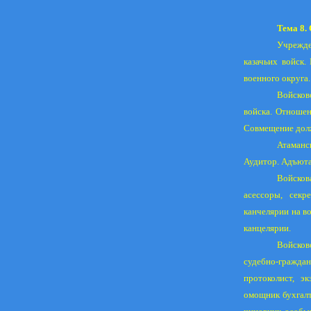
Тема 8
Учрежде
казачьих войск
военного округа
Войсков
войска. Отноше
Совмещение долж
Атаманс
Аудитор. Адъюта
Войсков
асессоры, секр
канчелярии на в
канцелярии.
Войсков
судебно-гражда
протоколист, эк
омощник бухгалт