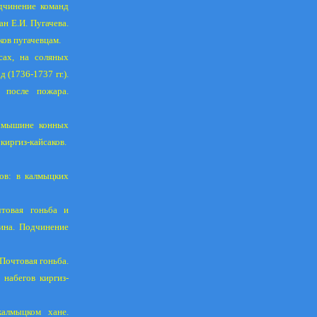
дчинение команд
ан Е.И. Пугачева.
ов пугачевцам.
сах, на соляных
 (1736-1737 гг.).
е после пожара.
Камышине конных
иргиз-кайсаков.
ов: в калмыцких
чтовая гоньба и
ина. Подчинение
Почтовая гоньба.
набегов киргиз-
калмыцком хане.