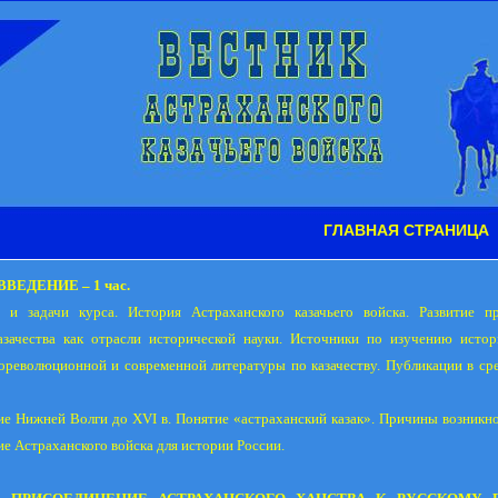
ГЛАВНАЯ СТРАНИЦА
 ВВЕДЕНИЕ – 1 час.
 и задачи курса. История Астраханского казачьего войска. Развитие п
азачества как
отрасли исторической
науки. Источники по изучению истор
дореволюционной и современной литературы по казачеству. Публикации в ср
ие
Нижней Волги до XVI в. Понятие «астраханский казак». Причины возникно
ие Астраханского войска для истории
России.