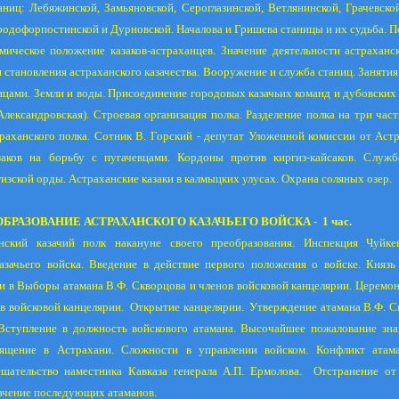
аниц: Лебяжинской, Замьяновской, Сероглазинской, Ветлянинской, Грачевско
родофорпостинской и Дурновской. Началова и Гришева станицы и их судьба. П
мическое положение казаков-астраханцев. Значение деятельности астраханс
я становления астраханского казачества. Вооружение и служба станиц. Заняти
ицами. Земли и воды. Присоединение городовых казачьих команд и дубовских 
лександровская). Строевая организация полка. Разделение полка на три част
аханского полка. Сотник В. Горский - депутат Уложенной комиссии от Астр
заков на борьбу с пугачевцами. Кордоны против киргиз-кайсаков. Служб
изской орды. Астраханские казаки в калмыцких улусах. Охрана соляных озер.
.ОБРАЗОВАНИЕ АСТРАХАНСКОГО КАЗАЧЬЕГО ВОЙСКА -
1 час.
нский казачий полк накануне своего преобразования. Инспекция Чуйке
азачьего войска. Введение в действие первого положения о войске. Князь 
и в Выборы атамана В.Ф. Скворцова и членов войсковой канцелярии. Церемон
в войсковой канцелярии.
Открытие канцелярии.
Утверждение атамана В.Ф. С
Вступление в должность войскового атамана. Высочайшее пожалование зна
ящение в Астрахани. Сложности в управлении войском. Конфликт атам
шательство наместника Кавказа генерала А.П. Ермолова.
Отстранение от
ачение последующих атаманов.