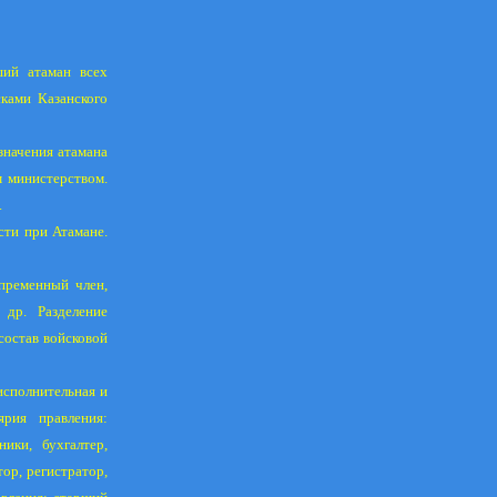
ший атаман всех
ками Казанского
значения атамана
 министерством.
.
ти при Атамане.
епременный член,
 др. Разделение
состав войсковой
исполнительная и
ярия правления:
ники, бухгалтер,
ор, регистратор,