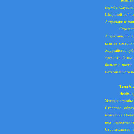
Полковн
службе. Служил 
Шведской войн
Астрахани команд
Стрельц
Астрахань. Гибе
казачье состоян
Ходатайство губ
трехсотной кома
большей части 
материального п
Тема 6
Необход
Условия службы 
Строевое образ
взыскания. Полко
под переселение
Строительство п