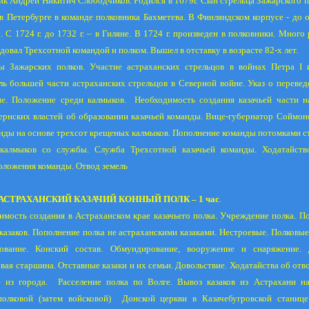
ик Андрей Никитич Слободчиков. Родился в 1679г. Сын стрельца Зажарского п
в Петербурге в команде полковника Бахметева. В Финляндском корпусе - до 
ы. С
1724 г
. до
1732 г
. – в Гиляне. В
1724 г
. произведен в полковники. Много 
овал Трехсотной командой и полком. Вышел в отставку в возрасте 82-х лет.
ы Зажарских полков. Участие астраханских стрельцов в войнах Петра I 
ль большей части астраханских стрельцов в Северной войне. Указ о перевед
ие. Положение среди калмыков.
Необходимость создания казачьей части н
ернских властей об образовании казачьей команды. Вице-губернатор Соймон
нды на основе трехсот крещеных калмыков. Пополнение команды потомками ст
калмыков со службы. Служба Трехсотной казачьей команды. Ходатайст
оложения команды. Отвод земель
. АСТРАХАНСКИЙ КАЗАЧИЙ КОННЫЙ ПОЛК – 1 час
.
имость создания в Астраханском крае казачьего полка. Учреждение полка. По
казаков. Пополнение полка не астраханскими казаками. Нестроевые. Полковые 
ование. Конский состав. Обмундирование, вооружение и снаряжение.
вая старшина. Отставные казаки и их семьи. Довольствие. Ходатайства об отв
 из города.
Расселение полка по Волге. Вывоз казаков из Астрахани на
олковой (затем войсковой)
Донской церкви в Казачебугровской станице