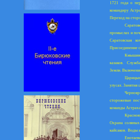
1721 года о пе
командиру Астра
Переход на стор
Саратов
промыслах и почт
Саратовская ко
Присоединение с
Кмышинс
казаков.
Служба
Земли. Включени
Царицын
улусах. Занятия 
Чернояр
сторожевые пос
команды Астраха
Красноя
Охрана соляных
кайсаков.
Воды и
Енотаев