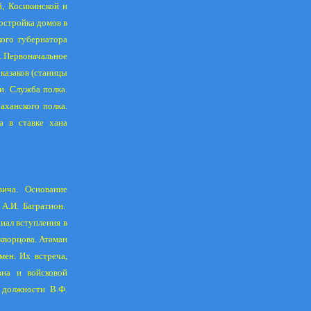
й, Косикинской и
остройка домов в
кого губернатора
я. Первоначальное
казаков (станицы
и. Служба полка.
аханского полка.
а в ставке хана
вича. Основание
А.И. Багратион.
иал вступления в
кворцова. Атаман
мен. Их встреча,
ана и войсковой
 должности В.Ф.