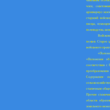
чиновник особы
член, советник
архивариус-экз
старший войсков
писцы, помощни
полеводства, ко
Войсков
полков. Старое з
войскового правл
«Положе
«Положение об
соответствии с 
преобразовании 
Содержание о
сельскохозяйств
станичным обще
Прочие станичн
области образо
земельного меже