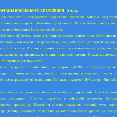
. ОРГАНЫ ВОЙСКОВОГО УПРАВЛЕНИЯ – 2 часа.
ния военного и гражданского управления. правление войском. Августей
. Военное министерство. Казачий отдел Главного Штаба. Командующий войс
. Главное Управление Генерального Штаба.
ой (Наказной) Атаман. Замена выборного атамана назначенным. Узаконение на
ния атаманской власти с астраханскими военными губернаторами и военным
ности Наказного Атамана с должностью астраханского военного губернатора
кая канцелярия: правитель, помощник правителя, писари.
Отдельные должнос
нт и офицеры для поручений.
ая канцелярия. Состояние чинов канцелярии в 1820-е гг: председатель, н
етарь, столоначальники, протоколист, регистратор, архивариус, писари и
оенную и гражданскую экспедиции. Войсковой казначей. Бухгалтер.
Личный 
ое правление. Войсковое правление в период его учреждения. Хозяйственно-
нская экспедиции. Счетное отделение и войсковой контролер. Канцел
зекутор, архивариус. Изменения состава правления: старший член, совет
ера, делопроизводители, помощники делопроизводителей, архивариус-экзекут