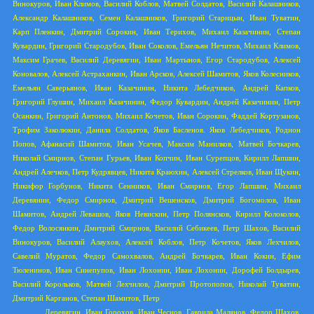
Винокуров, Иван Климов, Василий Коблов, Матвей Солдатов, Василий Калашников,
Александр Калашников, Семен Калашников, Григорий Старицын, Иван Туватин,
Карп Пленкин, Дмитрий Сорокин, Иван Терихов, Михаил Казачинин, Степан
Кувардин, Григорий Стародубов, Иван Соколов, Емельян Нечитов, Михаил Климов,
Максим Грачев, Василий Деревягин, Иван Мартынов, Егор Стародубов, Алексей
Коновалов, Алексей Астраханкин, Иван Арсков, Алексей Шамитов, Яков Колесников,
Емельян Саверьянов, Иван Казачинин, Никита Лебедчиков, Андрей Капков,
Григорий Глушин, Михаил Казачинин, Федор Кувардин, Андрей Казачинин, Петр
Осанкин, Григорий Антонов, Михаил Кочетов, Иван Сорокин, Фаддей Кортузанов,
Трофим Заколюкин, Данила Солдатов, Яков Басленов. Яков Лебедчиков, Родион
Попов, Афанасий Шамитов, Иван Усачев, Максим Манилков, Матвей Бочкарев,
Николай Смирнов, Степан Гурьев, Иван Копчин, Иван Сурепцов, Кирилл Лапшин,
Андрей Алечков, Петр Кудрявцев, Никита Краюхин, Алексей Стрелков, Иван Щукин,
Никифор Горбунов, Никита Сенников, Иван Смирнов, Егор Лапшин, Михаил
Деревянин, Федор Смирнов, Дмитрий Вешенсков, Дмитрий Богомолов, Иван
Шамитов, Андрей Левашов, Яков Невискин, Петр Полянсков, Кирилл Колоколов,
Федор Волосянкин, Дмитрий Смирнов, Василий Себикеев, Петр Шахов, Василий
Винокуров, Василий Алаухов, Алексей Коблов, Петр Кочетов, Яков Лехчилов,
Савелий Муратов, Федор Самохвалов, Андрей Бочкарев, Иван Кокин, Ефим
Тюленинов, Иван Синепупов, Иван Лохонин, Иван Лохонин, Дорофей Болдырев,
Василий Корольков, Матвей Лехчилов, Дмитрий Протопопов, Николай Туватин,
Дмитрий Карганов, Степан Шамитов, Петр
Деревягин, Иван Горохов, Иван Чеснов, Гаврила Малянов, Федор Шахов,