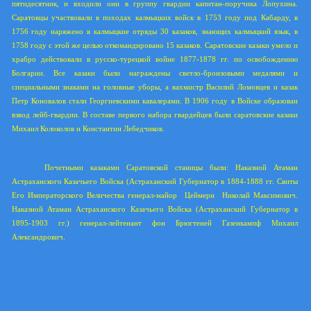
пятидесятник, и входили они в группу гвардии капитан-поручика Лопухина.
Саратовцы участвовали в походах калмыцких войск в 1753 году под Кабарду, в
1756 году наряжено в калмыцкие отряды 30 казаков, знающих калмыцкий язык, в
1758 году с этой же целью откомандировано 15 казаков. Саратовские казаки умело и
храбро действовали в русско-турецкой войне 1877-1878 гг. по освобождению
Болгарии. Все казаки были награждены светло-бронзовыми медалями и
специальными знаками на головные уборы, а вахмистр Василий Ломовцев и казак
Петр Коновалов стали Георгиевскими кавалерами. В 1906 году в Войске образован
взвод лейб-гвардии. В составе первого набора гвардейцев были саратовские казаки
Михаил Колоколов и Константин Лебедчиков.
Почетными казаками Саратовской станицы были: Наказной Атаман
Астраханского Казачьего Войска (Астраханский Губернатор в 1884-1888 гг. Свиты
Его Императорского Величества генерал-майор
Цеймерн
Николай Максимович.
Наказной Атаман Астраханского Казачьего Войска (Астраханский Губернатор в
1895-1903 гг.) генерал-лейтенант фон Брюгтеней Газенкампф Михаил
Александрович.