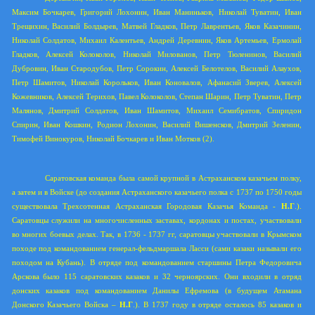
Максим Бочкарев, Григорий Лохонин, Иван Маниньков, Николай Туватин, Иван
Трещихин, Василий Болдырев, Матвей Гладков, Петр Лаврентьев, Яков Казачинин,
Николай Солдатов, Михаил Калентьев, Андрей Деревнин, Яков Артемьев, Ермолай
Гладков, Алексей Колоколов, Николай Милованов, Петр Тюленинов, Василий
Дубровин, Иван Стародубов, Петр Сорокин, Алексей Белотелов, Василий Алаухов,
Петр Шамитов, Николай Корольков, Иван Коновалов, Афанасий Зверев, Алексей
Кожевников, Алексей Терихов, Павел Колоколов, Степан Шарин, Петр Туватин, Петр
Малянов, Дмитрий Солдатов, Иван Шамитов, Михаил Семибратов, Спиридон
Спирин, Иван Кошкин, Родион Лохонин, Василий Вишенсков, Дмитрий Зеленин,
Тимофей Винокуров, Николай Бочкарев и Иван Мотков (2).
Саратовская команда была самой крупной в Астраханском казачьем полку,
а затем и в Войске (до создания Астраханского казачьего полка с 1737 по 1750 годы
существовала Трехсотенная Астраханская Городовая Казачья Команда -
Н.Г
.).
Саратовцы служили на многочисленных заставах, кордонах и постах, участвовали
во многих боевых делах. Так, в 1736 - 1737 гг, саратовцы участвовали в Крымском
походе под командованием генерал-фельдмаршала Ласси (сами казаки называли его
походом на Кубань). В отряде под командованием старшины Петра Федоровича
Арскова было 115 саратовских казаков и 32 черноярских. Они входили в отряд
донских казаков под командованием Данилы Ефремова (в будущем Атамана
Донского Казачьего Войска –
Н.Г
.). В 1737 году в отряде осталось 85 казаков и