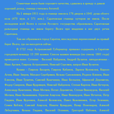
Станичные земли были хорошего качества, сдавались в аренду и давали
хороший доход, станица считалась богатой.
На 1 января 1911 года в станице имелось 176 дворов и 1041 душа обоего
пола (470 муж. и 571 жен.). Саратовская станица хуторов не имела. После
вхождения всей Волги в состав Русского государства образовалась Саратовская
разъездная станица на левом берегу Волги при впадении в нее двух речек
Саратовок.
Там же образовался город Саратов, впоследствии перенесенный на правый
берег Волги, где он находится сейчас.
В 1722 году Астраханский Губернатор приказал содержать в Саратове
городовую команду 13 200 казаков. Список казаков команды (по списку 1801 года)
приводится ниже: Сотники - Василий Найденов, Андрей Булатов. пятидесятники -
Иван Арсков, Гаврила Астраханкин, Николай Стрелков, капрал Иван Булатов.
Казаки - Гаврила Бахарев, Гаврила Кабанов, Ларион Колоколов, Кирилл
Агеев, Иван Зверев, Михаил Серебряков, Козьма Сапожников, Родион Климов, Иван
Елисеев, Иван Туватин, Савелий Казачинин, Иван Беспалов, Афанасий Деревягин,
Федор Смирнов, Иван Кудрявцев, Николай Найденов, Степан Карпов, Иван Кечеров,
Александр Казачинин, Иван Мотков, Потап Деревягин, Степан Винокуров, Василий
Мотков, Иван Калашников, Герасим Алаухов, Иван Винокуров, Иван Нечитов, Петр
Гладков, Иван Куренков, Алексей Колоколов, Павел Кожевников, Егор Зеленкин,
Семен Коблов, Савелий Алаухов, Никита Кувардин, Назар Пономарев, Алексей
Лебедчиков, Козьма Гладков, Василий Осинкин, Григорий Набоков, Алексей