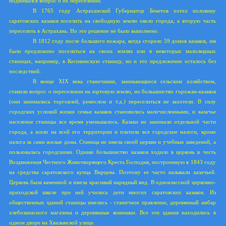
поднимался вопрос о их переселении.
В 1765 году Астраханский Губернатор Бекетов хотел половину
саратовских казаков поселить на свободную землю около города, а вторую часть
переселить в Астрахань. Но это решение не было выполнено.
В 1812 году после большого пожара, когда сгорело 59 домов казаков, им
было предложено поселиться на своих землях или в некоторых малолюдных
станицах, например, в Косикинскую станицу, но и это предложение осталось без
последствий.
В конце XIX века станичники, занимающиеся сельским хозяйством,
ставили вопрос о переселении на юртовую землю, но большинство горожан-казаков
(они занимались торговлей, ремеслом и т.д.) переселиться не захотели. В силу
городских условий жизни семьи казаков становились малочисленными, и казачье
население станицы все время уменьшалось. Казаки не занимали отдельной части
города, а жили на всей его территории и платили все городские налоги, кроме
налога за сами жилые дома. Станица не имела своей церкви и учебных заведений, а
пользовалась городскими. Однако большинство казаков ходило в церковь в честь
Воздвижения Честного Животворящего Креста Господня, построенную в 1843 году
на средства саратовского купца Вирцева. Поэтому ее часто называли казачьей.
Церковь была каменной и имела красивый нарядный вид. В одноклассной церковно-
приходской школе при ней учились дети многих саратовских казаков. Из
общественных зданий станицы имелись - станичное правление, деревянный амбар
хлебозапасного магазина и деревянные конюшни. Все эти здания находились в
одном дворе на Хвалынской улице.