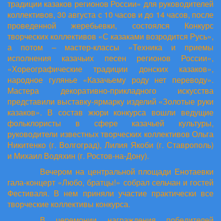
традиции казаков регионов России» для руководителей
коллективов, 30 августа с 10 часов и до 14 часов, после
проведенной жеребьевки, состоялся Конкурс
творческих коллективов «С казаками возродится Русь»,
а потом – мастер-классы «Техника и приемы
исполнения казачьих песен регионов России»,
«Хореографические традиции донских казаков»,
народное гулянье «Казачьему роду нет переводу».
Мастера декоративно-прикладного искусства
представили выставку-ярмарку изделий «Золотые руки
казаков». В состав жюри конкурса вошли ведущие
фольклористы в сфере казачьей культуры,
руководители известных творческих коллективов Ольга
Никитенко (г. Волгоград), Лилия Якоби (г. Ставрополь)
и Михаил Водяхин (г. Ростов-на-Дону).
Вечером на центральной площади Енотаевки
гала-концерт «Любо, братцы!» собрал сельчан и гостей
Фестиваля. В нем приняли участие практически все
творческие коллективы конкурса.
В церемонии награждения победителей