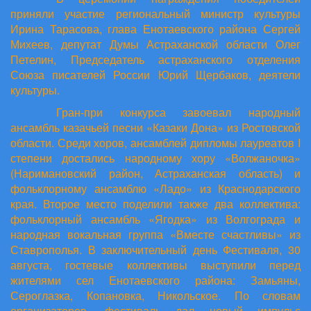
приняли участие региональный министр культуры
Ирина Тарасова, глава Енотаевского района Сергей
Михеев, депутат Думы Астраханской области Олег
Петелин, Председатель астраханского отделения
Союза писателей России Юрий Щербаков, деятели
культуры.
Гран-при конкурса завоевал народный
ансамбль казачьей песни «Казаки Дона» из Ростовской
области. Среди хоров, ансамблей дипломы лауреатов I
степени достались народному хору «Волжаночка»
(Наримановский район, Астраханская область) и
фольклорному ансамблю «Ладо» из Краснодарского
края. Второе место поделили также два коллектива:
фольклорный ансамбль «Ягодка» из Волгограда и
народная вокальная группа «Вместе счастливы» из
Ставрополья. В заключительный день Фестиваля, 30
августа, гостевые коллективы выступили перед
жителями сел Енотаевского района: Замьяны,
Сероглазка, Копановка, Никольское. По словам
организаторов, фестиваль дал новый импульс