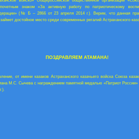
аханское войско» Общероссийской общественной организации «Со
 почетным знаком «За активную работу по патриотическому воспи
дерации» (№ Б – 2866 от 23 апреля 2014 г.). Верим, что данная пра
 займет достойное место среди современных регалий Астраханского каза
ПОЗДРАВЛЯЕМ АТАМАНА!
ление, от имени казаков Астраханского казачьего войска Союза каза
мана М.С. Сычева с награждением памятной медалью «Патриот России» 
г.).