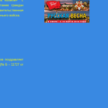
юза казаков» с
танию граждан
вительственная
чьего войска.
ков поздравляет
(№ Б – 11727 от