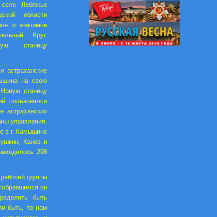
 селе Лебяжье
дской области
ное и значимое
ельный Круг,
скую станицу
ли астраханские
мышина на свою
 Новую станицу
кий пользовался
е астраханских
аны управления.
е в г. Камышине
кушкин, Канов и
находилось 298
 рабочей группы
 собравшимся он
ределить быть
ли быть, то нам