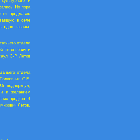
 культурного и
рались. Но пора
ости предлагаю
овавшую в селе
в одно казачье
азачьего отдела
й Евгеньевич и
саул СкР Лётов
азачьего отдела
Полковник С.Е.
 Он подчеркнул,
ями и желанием
воих предков. В
имирович Лётов.