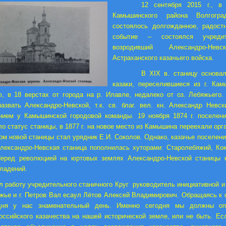
12 сентября 2015 г., в
Камышинского района Волгогра
состоялось долгожданное, радост
событие – состоялся учредит
возродивший Александро-Нев
Астраханского казачьего войска.
В
XIX
в. станицу основа
казаки, переселившиеся из г. Ка
, в 18 верстах от города на р. Илавле, недалеко от оз. Лебяжьего.
звать Александро-Невской, т.к. св. благ. вел. кн. Александр Невс
нием у Камышинской городовой команды. 19 ноября 1874 г. поселени
ло статус станицы, в 1877 г. на новое место из Камышина переехали орг
м новой станицы стал урядник Е.И. Соколов. Однако, казачье поселени
лександро-Невская станица пополнилась хуторами: Старолебяжий, Ко
Перед революцией на юртовых землях Александро-Невской станицы 
овладений.
л работу учредительного станичного Круг руководитель инициативной и
яжье и г. Петров Вал есаул Лётов Алексей Владимирович. Обращаясь к
одня у нас знаменательный день. Именно сегодня мы должны оп
ссийского казачества на нашей исторической земле, или не быть. Ес