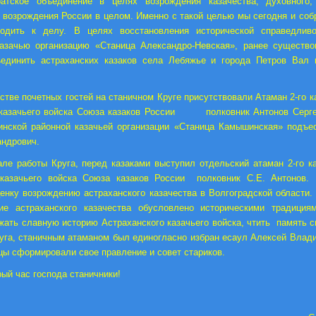
атское объединение в целях возрождения казачества, духовного,
 возрождения России в целом. Именно с такой целью мы сегодня и соб
одить к делу. В целях восстановления исторической справедлив
казачью организацию «Станица Александро-Невская», ранее существ
единить астраханских казаков села Лебяжье и города Петров Вал 
стве почетных гостей на станичном Круге присутствовали Атаман 2-го к
 казачьего войска Союза казаков России полковник Антонов Серге
нской районной казачьей организации «Станица Камышинская» подъе
андрович.
але работы Круга, перед казаками выступил отдельский атаман 2-го к
 казачьего войска Союза казаков России полковник С.Е. Антонов. 
енку возрождению астраханского казачества в Волгоградской области.
ие астраханского казачества обусловлено историческими традици
жать славную историю Астраханского казачьего войска, чтить память с
уга, станичным атаманом был единогласно избран есаул Алексей Влад
ы сформировали свое правление и совет стариков.
ый час господа станичники!