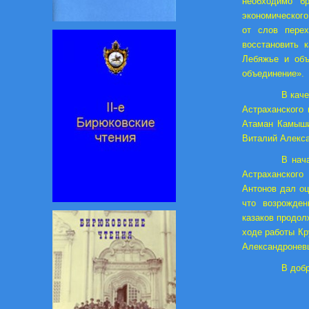
необходимо бр
экономического
от слов перех
восстановить 
Лебяжье и объ
объединение».
В каче
Астраханского
Атаман Камыши
Виталий Алекс
В нач
Астраханского
Антонов дал оц
что возрожден
казаков продол
ходе работы Кр
Александроневц
В добр