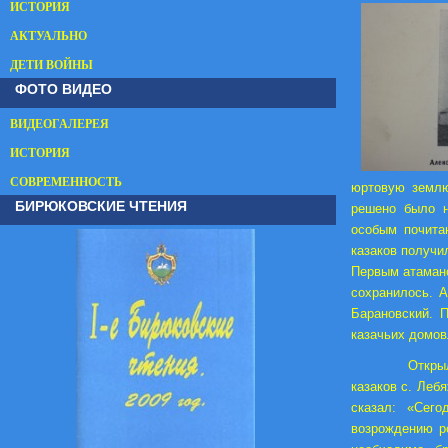
ИСТОРИЯ
АКТУАЛЬНО
ДЕТИ ВОЙНЫ
ФОТО ВИДЕО
ВИДЕОГАЛЕРЕЯ
ИСТОРИЯ
СОВРЕМЕННОСТЬ
юртовую землю
БИРЮКОВСКИЕ ЧТЕНИЯ
решено было на
особым почита
казаков получи
Первым атамано
сохранилось. А
Барановский. 
казачьих дом
Откры
казаков с. Леб
сказал: «Сег
возрождению ро