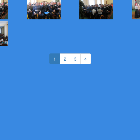
(current)
(current)
(current)
1
2
3
4