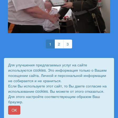
(current)
(current)
1
2
3
Для улучшения предлагаемых услуг на сайте
используются cookies. Это информация только о Вашем
посещении сайта. Личной и персональной информации
не собирается и не храниться.
Если Вы используете этот сайт, то Вы даете согласие на
использование cookies. Вы можете от этого отказаться.
Для этого настройте соответствующим образом Ваш
© 2011 - 2026 Вестник Астраханского казачьего войска. Все
браузер.
права защищены.
Сайт создан при поддержке «
Информационная сеть RD
»
OK