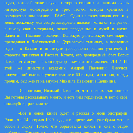
годах, который тоже изучал историю станицы и написал очень
интересную монографию в трех частях, которая хранится в
государственном архиве – ГААО. Один из экземпляров есть и у
меня, поскольку моя сестра заведовала школой, когда он направлял
в школу свои материалы, позже переданные в музей и архив.
Валентин Иванович окончил Вольскую учительскую семинарию,
преподавал в Лебяженской и Дурновской станицах, в последние
годы - в Казани в институте усовершенствования учителей. В
старости приезжал в Рассвет. Кстати, его двоюродный брат Борис
Павлович Лисунов - конструктор знаменитого самолета ЛИ-2. Из
этой же династии академик Андрей Павлович Лисунов,
получивший высокое ученое звание в 60-е годы, а его сын, между
прочим, был женат на внучке Михаила Ивановича Калинина.
-Я понимаю, Николай Павлович, что о своих станичниках
Вы готовы рассказывать много, и есть чем гордиться. А вот о себе,
пожалуйста, расскажите.
-Вот в новой книге будет и рассказ о моей биографии.
Родился я 14 февраля 1929 года, а в апреле мама уже брала меня с
собой в лодку. Только что образовался колхоз, и она с отцом
рыбачили. Так что у меня с младенчества привязка к воде, да еще