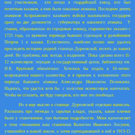
они участвовали, кто попал в гвардейский взвод, кто был
почетным казаком, а ими были наказные атаманы. Последние девять
атаманов Астраханского казачьего войска назначались государем
сразу на две должности – губернатора и наказного атамана. У
станиц, образованных из городовых команд, старшинство указано с
1721 года, со времени перевода бывших стрельцов и ружейников
Петром 1 в казаки. Естественно, наиболее полно мне удалось
проследить историю родной станицы Дурновской, вплоть до наших
дней. Но проблема, как всегда, с изданием. Пока сделано всего 11-
12 экземпляров: передам в государственный архив, библиотеку им.
Н.К. Крупской обязательно. Хотелось бы издать к 10-летию
возрождения нашего казачества, и я привлек к изложению этого
периода бывшего атамана Александра Ивановича Полежаева.
Надеюсь, что удастся хотя бы с полсотни экземпляров напечатать.
Чтобы не сглазить, не буду говорить, кто мне это пообещал.
Но я еще мыслю о станице Дурновской отдельно написать.
Рассказать про легенды о зарытых кладах, указать, какие клички
были у станичников, про бытовые подробности. Меня вдохновляет
в этом отношении наш станичник Валентин Иванович Лисунов,
учившийся в нашей школе, а затем преподававший в ней в 1913-15