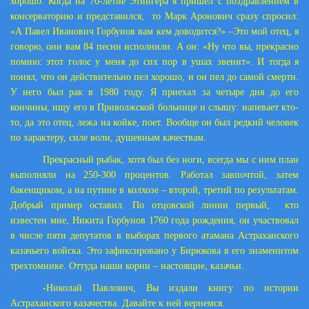
хорошо. Когда на 70-летие Этингера я пришел с поздравлением в
консерваторию и представился, то Марк Аронович сразу спросил:
«А Павел Иванович Горбунов вам кем доводится?» –Это мой отец, я
говорю, они вам 84 песни исполнили. А он: «Ну что вы, прекрасно
помню: этот голос у меня до сих пор в ушах звенит». И тогда я
понял, что он действительно пел хорошо, и он пел до самой смерти.
У него был рак в 1980 году. Я приехал за четыре дня до его
кончины, ищу его в Приволжской больнице и слышу: напевает кто-
то, да это отец, лежа на койке, поет. Вообще он был редкий человек
по характеру, силе воли, душевным качествам.
Прекрасный рыбак, хотя был без ноги, всегда мы с ним план
выполняли на 250-300 процентов. Работал завпочтой, затем
бакенщиком, а на путине в колхозе – второй, третий по результатам.
Добрый пример оставил. По отцовской линии первый, кто
известен мне, Никита Горбунов 1760 года рождения, он участвовал
в числе пяти депутатов в выборах первого атамана Астраханского
казачьего войска. Это зафиксировано у Бирюкова в его знаменитом
трехтомнике. Оттуда наши корни – настоящие, казачьи.
-Николай Павлович, Вы издали книгу по истории
Астраханского казачества. Давайте к ней вернемся.