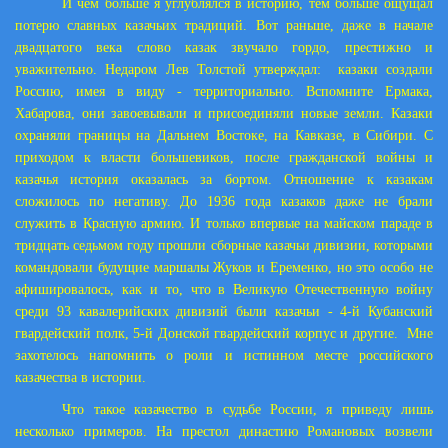
И чем больше я углублялся в историю, тем больше ощущал
потерю славных казачьих традиций. Вот раньше, даже в начале
двадцатого века слово казак звучало гордо, престижно и
уважительно. Недаром Лев Толстой утверждал: казаки создали
Россию, имея в виду - территориально. Вспомните Ермака,
Хабарова, они завоевывали и присоединяли новые земли. Казаки
охраняли границы на Дальнем Востоке, на Кавказе, в Сибири. С
приходом к власти большевиков, после гражданской войны и
казачья история оказалась за бортом. Отношение к казакам
сложилось по негативу. До 1936 года казаков даже не брали
служить в Красную армию. И только впервые на майском параде в
тридцать седьмом году прошли сборные казачьи дивизии, которыми
командовали будущие маршалы Жуков и Еременко, но это особо не
афишировалось, как и то, что в Великую Отечественную войну
среди 93 кавалерийских дивизий были казачьи - 4-й Кубанский
гвардейский полк, 5-й Донской гвардейский корпус и другие. Мне
захотелось напомнить о роли и истинном месте российского
казачества в истории.
Что такое казачество в судьбе России, я приведу лишь
несколько примеров. На престол династию Романовых возвели