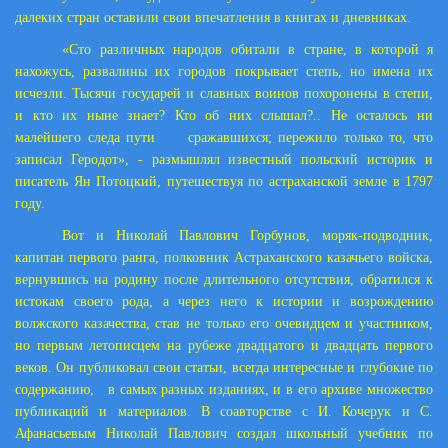
далеких стран оставили свои впечатления в книгах и дневниках.
«Сто различных народов обитали в стране, в которой я
нахожусь, развалины их городов покрывает степь, но имена их
исчезли. Тысячи государей и славных воинов похоронены в степи,
и кто их ныне знает? Кто об них слышал?.. Не осталось ни
малейшего следа пути сражавшихся; пережило только то, что
записал Геродот», - размышлял известный польский историк и
писатель Ян Потоцкий, путешествуя по астраханской земле в 1797
году.
Вот и Николай Павлович Горбунов, моряк-подводник,
капитан первого ранга, полковник Астраханского казачьего войска,
вернувшись на родину после длительного отсутствия, обратился к
истокам своего рода, а через него к истории и возрождению
волжского казачества, став не только его очевидцем и участником,
но первым летописцем на рубеже двадцатого и двадцать первого
веков. Он публиковал свои статьи, всегда интересные и глубокие по
содержанию, в самых разных изданиях, и в его архиве множество
публикаций и материалов. В соавторстве с И. Кочерук и С.
Афанасьевым Николай Павлович создал школьный учебник по