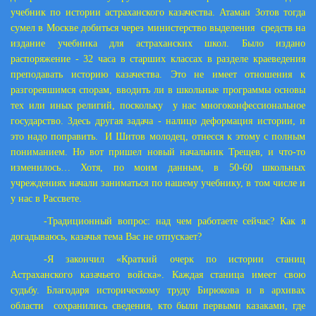
учебник по истории астраханского казачества. Атаман Зотов тогда
сумел в Москве добиться через министерство выделения средств на
издание учебника для астраханских школ. Было издано
распоряжение - 32 часа в старших классах в разделе краеведения
преподавать историю казачества. Это не имеет отношения к
разгоревшимся спорам, вводить ли в школьные программы основы
тех или иных религий, поскольку у нас многоконфессиональное
государство. Здесь другая задача - налицо деформация истории, и
это надо поправить. И Шитов молодец, отнесся к этому с полным
пониманием. Но вот пришел новый начальник Трещев, и что-то
изменилось… Хотя, по моим данным, в 50-60 школьных
учреждениях начали заниматься по нашему учебнику, в том числе и
у нас в Рассвете.
-Традиционный вопрос: над чем работаете сейчас? Как я
догадываюсь, казачья тема Вас не отпускает?
-Я закончил «Краткий очерк по истории станиц
Астраханского казачьего войска». Каждая станица имеет свою
судьбу. Благодаря историческому труду Бирюкова и в архивах
области сохранились сведения, кто были первыми казаками, где