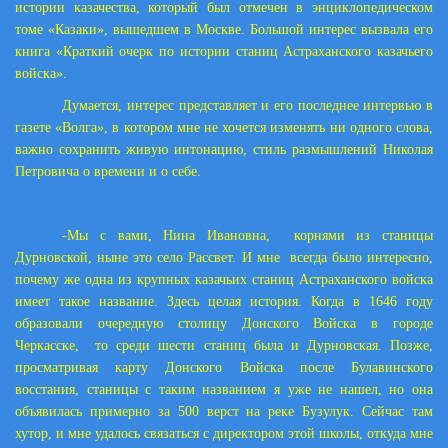
истории казачества, который был отмечен в энциклопедическом
томе «Казаки», вышедшем в Москве. Большой интерес вызвала его
книга «Краткий очерк по истории станиц Астраханского казачьего
войска».
Думается, интерес представляет и его последнее интервью в
газете «Волга», в котором мне не хочется изменять ни одного слова,
важно сохранить живую интонацию, стиль размышлений Николая
Петровича о времени и о себе.
-Мы с вами, Нина Ивановна, корнями из станицы
Дурновской, ныне это село Рассвет. И мне всегда было интересно,
почему же одна из крупных казачьих станиц Астраханского войска
имеет такое название. Здесь целая история. Когда в 1646 году
образовали очередную столицу Донского Войска в городе
Черкасске, то среди шести станиц была и Дурновская. Позже,
просматривая карту Донского Войска после Булавинского
восстания, станицы с таким названием я уже не нашел, но она
объявилась примерно за 500 верст на реке Бузулук. Сейчас там
хутор, и мне удалось связаться с директором этой школы, откуда мне