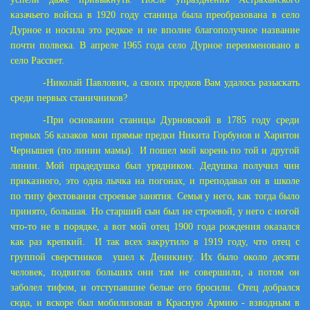
казачьего войска в 1920 году станица была преобразована в село
Дурное и носила это редкое и не вполне благополучное название
почти полвека. В апреле 1965 года село Дурное переименовано в
село Рассвет.
-Николай Павлович, а своих предков Вам удалось разыскать
среди первых станичников?
-При основании станицы Дурновской в 1785 году среди
первых 56 казаков мои прямые предки Никита Горбунов и Харитон
Чернышев (по линии мамы). И пошел мой корень по той и другой
линии. Мой прадедушка был урядником. Дедушка получил чин
приказного, это одна лычка на погонах, и преподавал он в школе
по типу фехтования строевые занятия. Семья у него, как тогда было
принято, большая. Но старший сын был не строевой, у него с ногой
что-то не в порядке, а вот мой отец 1900 года рождения оказался
как раз крепкий. И так всех закрутило в 1919 году, что отец с
группой сверстников ушел к Деникину. Их было около десяти
человек, подвигов больших они там не совершили, а потом он
заболел тифом, и отступавшие белые его бросили. Отец добрался
сюда, и вскоре был мобилизован в Красную Армию - взводным в