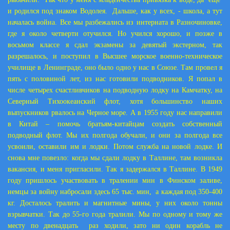
и родился под знаком Водолея. Дальше, как у всех, - школа, а тут
началась война. Все мы разбежались из интерната в Разночиновке,
где я около четверти отучился. Но учился хорошо, и позже в
восьмом классе я сдал экзамены за девятый экстерном, так
разрешалось, и поступил в Высшее морское военно-техническое
училище в Ленинграде, оно было одно у нас в Союзе. Там провел я
пять с половиной лет, из нас готовили подводников. Я попал в
числе четырех счастливчиков на подводную лодку на Камчатку, на
Северный Тихоокеанский флот, хотя большинство наших
выпускников рвалось на Черное море. А в 1955 году нас направили
в Китай – помочь братьям-китайцам создать собственный
подводный флот. Мы их полгода обучали, и они за полгода все
усвоили, оставили им и лодки. Потом служба на новой лодке. И
снова мне повезло: когда мы сдали лодку в Таллине, там возникла
вакансия, и меня пригласили. Так я задержался в Таллине. В 1949
году пришлось участвовать в тралении мин в Финском заливе,
немцы за войну набросали здесь 65 тыс. мин, а каждая под 350-
400
кг
. Досталось тралить и магнитные мины, у них около тонны
взрывчатки. Так до 55-го года тралили. Мы по одному и тому же
месту по двенадцать раз ходили, зато ни один корабль не