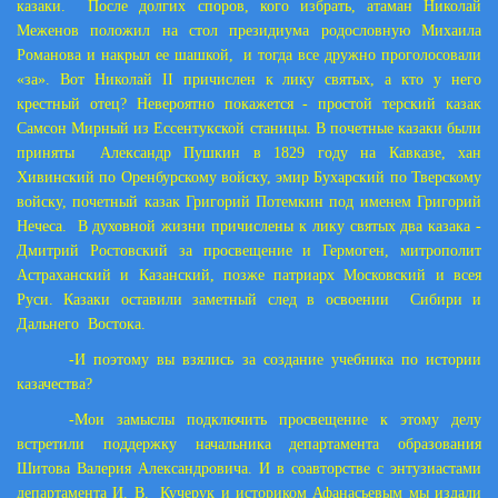
казаки. После долгих споров, кого избрать, атаман Николай
Меженов положил на стол президиума родословную Михаила
Романова и накрыл ее шашкой, и тогда все дружно проголосовали
«за». Вот Николай II причислен к лику святых, а кто у него
крестный отец? Невероятно покажется - простой терский казак
Самсон Мирный из Ессентукской станицы. В почетные казаки были
приняты Александр Пушкин в 1829 году на Кавказе, хан
Хивинский по Оренбурскому войску, эмир Бухарский по Тверскому
войску, почетный казак Григорий Потемкин под именем Григорий
Нечеса. В духовной жизни причислены к лику святых два казака -
Дмитрий Ростовский за просвещение и Гермоген, митрополит
Астраханский и Казанский, позже патриарх Московский и всея
Руси. Казаки оставили заметный след в освоении Сибири и
Дальнего Востока.
-И поэтому вы взялись за создание учебника по истории
казачества?
-Мои замыслы подключить просвещение к этому делу
встретили поддержку начальника департамента образования
Шитова Валерия Александровича. И в соавторстве с энтузиастами
департамента И. В. Кучерук и историком Афанасьевым мы издали