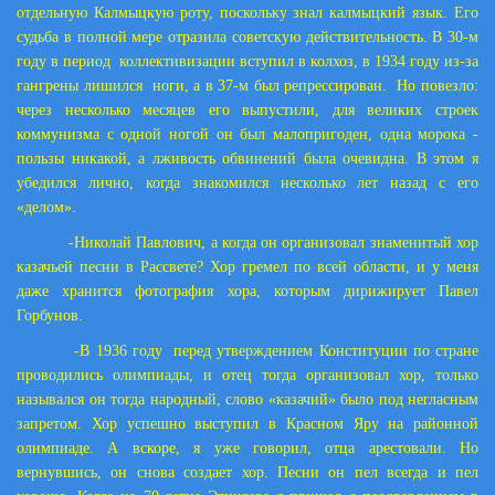
отдельную Калмыцкую роту, поскольку знал калмыцкий язык. Его
судьба в полной мере отразила советскую действительность. В 30-м
году в период коллективизации вступил в колхоз, в 1934 году из-за
гангрены лишился ноги, а в 37-м был репрессирован. Но повезло:
через несколько месяцев его выпустили, для великих строек
коммунизма с одной ногой он был малопригоден, одна морока -
пользы никакой, а лживость обвинений была очевидна. В этом я
убедился лично, когда знакомился несколько лет назад с его
«делом».
-Николай Павлович, а когда он организовал знаменитый хор
казачьей песни в Рассвете? Хор гремел по всей области, и у меня
даже хранится фотография хора, которым дирижирует Павел
Горбунов.
-В 1936 году перед утверждением Конституции по стране
проводились олимпиады, и отец тогда организовал хор, только
назывался он тогда народный, слово «казачий» было под негласным
запретом. Хор успешно выступил в Красном Яру на районной
олимпиаде. А вскоре, я уже говорил, отца арестовали. Но
вернувшись, он снова создает хор. Песни он пел всегда и пел