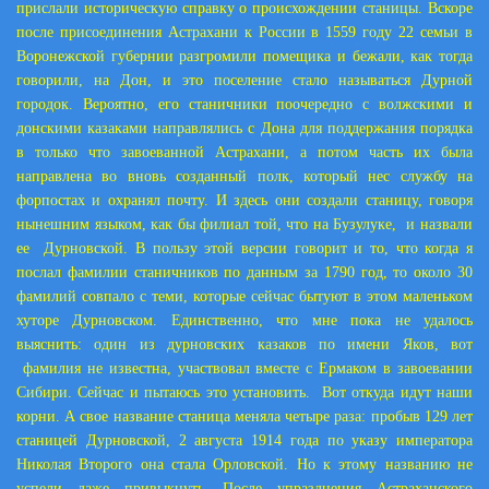
прислали историческую справку о происхождении станицы. Вскоре
после присоединения Астрахани к России в 1559 году 22 семьи в
Воронежской губернии разгромили помещика и бежали, как тогда
говорили, на Дон, и это поселение стало называться Дурной
городок. Вероятно, его станичники поочередно с волжскими и
донскими казаками направлялись с Дона для поддержания порядка
в только что завоеванной Астрахани, а потом часть их была
направлена во вновь созданный полк, который нес службу на
форпостах и охранял почту. И здесь они создали станицу, говоря
нынешним языком, как бы филиал той, что на Бузулуке, и назвали
ее Дурновской. В пользу этой версии говорит и то, что когда я
послал фамилии станичников по данным за 1790 год, то около 30
фамилий совпало с теми, которые сейчас бытуют в этом маленьком
хуторе Дурновском. Единственно, что мне пока не удалось
выяснить: один из дурновских казаков по имени Яков, вот
фамилия не известна, участвовал вместе с Ермаком в завоевании
Сибири. Сейчас и пытаюсь это установить. Вот откуда идут наши
корни. А свое название станица меняла четыре раза: пробыв 129 лет
станицей Дурновской, 2 августа 1914 года по указу императора
Николая Второго она стала Орловской. Но к этому названию не
успели даже привыкнуть. После упразднения Астраханского