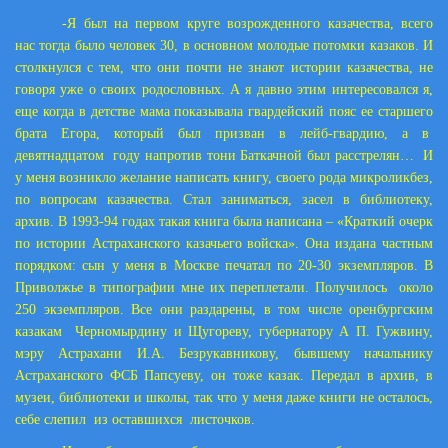
-Я был на первом круге возрожденного казачества, всего
нас тогда было человек 30, в основном молодые потомки казаков. И
столкнулся с тем, что они почти не знают истории казачества, не
говоря уже о своих родословных. А я давно этим интересовался я,
еще когда в детстве мама показывала гвардейский пояс ее старшего
брата Егора, который был призван в лейб-гвардию, а в
девятнадцатом году напротив тони Баткачной был расстрелян… И
у меня возникло желание написать книгу, своего рода микроликбез,
по вопросам казачества. Стал заниматься, засел в библиотеку,
архив. В 1993-94 годах такая книга была написана – «Краткий очерк
по истории Астраханского казачьего войска». Она издана частным
порядком: сын у меня в Москве печатал по 20-30 экземпляров. В
Приволжье в типографии мне их переплетали. Получилось около
250 экземпляров. Все они раздарены, в том числе оренбургским
казакам Черномырдину и Щугореву, губернатору А П. Гужвину,
мэру Астрахани И.А. Безрукавникову, бывшему начальнику
Астраханского ФСБ Папсуеву, он тоже казак. Передал в архив, в
музеи, библиотеки и школы, так что у меня даже книги не осталось,
себе слепил из оставшихся листочков.