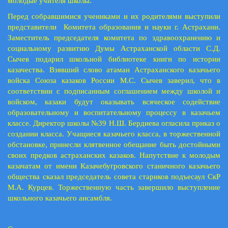
молодые учителя школы.
Перед собравшимися учениками и их родителями выступили
представители Комитета образования и науки г. Астрахани.
Заместитель председателя комитета по здравоохранению и
социальному развитию Думы Астраханской области С.Д.
Сычев подарил школьной библиотеке книги по истории
казачества. Взявший слово атаман Астраханского казачьего
войска Союза казаков России М.С. Сычев заверил, что в
соответствии с подписанным соглашением между школой и
войском, казаки будут оказывать всяческое содействие
образовательному и воспитательному процессу в казачьем
классе. Директор школы №39 Н.Ш. Бердиева огласила приказ о
создании класса. Учащиеся казачьего класса, в торжественной
обстановке, принесли клятвенное обещание быть достойными
своих предков астраханских казаков. Напутствие к молодым
казачатам от имени Казачебугровского станичного казачьего
общества сказал председатель совета стариков подъесаул СкР
М.А. Курцев. Торжественную часть завершило выступление
школьного казачьего ансамбля.