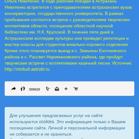
Ольга Никитенко. В ходе рабочей поездки в Астрахань
Никитенко встретится с преподавателями астраханских вузов:
консерватории, государственного университета. В рамках
пребывания состоится встреча с руководителями творческих
коллективов области, посещение областной научной
библиотеки им. Н.К. Крупской. В течение пяти дней в
Астраханском колледже культуры она проведет репетиции и
мастер-классы для студентов вокально-хорового отделения.
Кроме этого планируется выезд в с. Замьяны Енотаевского
района и с. Рассвет Наримановского района, где пройдут
творческие встречи с коллективами казачьей песни. Источник:
http://minkult.astrobl.ru
399629
Для улучшения предлагаемых услуг на сайте
используются cookies. Это информация только о Вашем
посещении сайта. Личной и персональной информации
не собирается и не храниться.