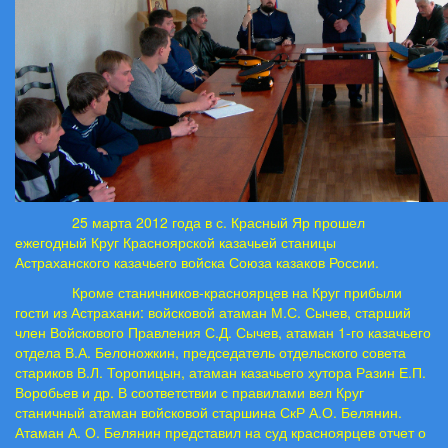
25 марта 2012 года в с. Красный Яр прошел
ежегодный Круг Красноярской казачьей станицы
Астраханского казачьего войска Союза казаков России.
Кроме станичников-красноярцев на Круг прибыли
гости из Астрахани: войсковой атаман М.С. Сычев, старший
член Войскового Правления С.Д. Сычев, атаман 1-го казачьего
отдела В.А. Белоножкин, председатель отдельского совета
стариков В.Л. Торопицын, атаман казачьего хутора Разин Е.П.
Воробьев и др. В соответствии с правилами вел Круг
станичный атаман войсковой старшина СкР А.О. Белянин.
Атаман А. О. Белянин представил на суд красноярцев отчет о