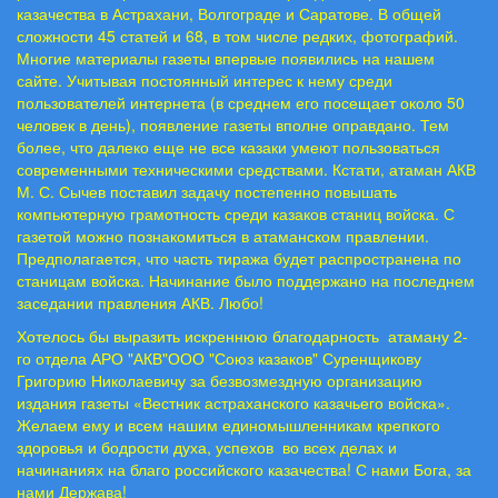
казачества в Астрахани, Волгограде и Саратове. В общей
сложности 45 статей и 68, в том числе редких, фотографий.
Многие материалы газеты впервые появились на нашем
сайте. Учитывая постоянный интерес к нему среди
пользователей интернета (в среднем его посещает около 50
человек в день), появление газеты вполне оправдано. Тем
более, что далеко еще не все казаки умеют пользоваться
современными техническими средствами. Кстати, атаман АКВ
М. С. Сычев поставил задачу постепенно повышать
компьютерную грамотность среди казаков станиц войска. С
газетой можно познакомиться в атаманском правлении.
Предполагается, что часть тиража будет распространена по
станицам войска. Начинание было поддержано на последнем
заседании правления АКВ. Любо!
Хотелось бы выразить искреннюю благодарность
атаману 2-
го отдела АРО "АКВ"ООО "Союз казаков" Суренщикову
Григорию Николаевичу за безвозмездную организацию
издания газеты «Вестник астраханского казачьего войска».
Желаем ему и всем нашим единомышленникам крепкого
здоровья и бодрости духа, успехов
во всех делах и
начинаниях на благо российского казачества! С нами Бога, за
нами Держава!