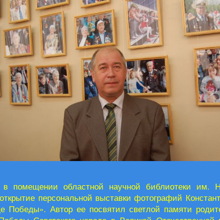
 в помещении областной научной библиотеки им. Н
 открытие персональной выставки фотографий Констант
де Победы». Автор ее посвятил светлой памяти родит