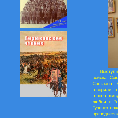
Выступи
войска Со
Светлана 
говорили о
героев жив
любви к Ро
Гузенко по
преподнесл