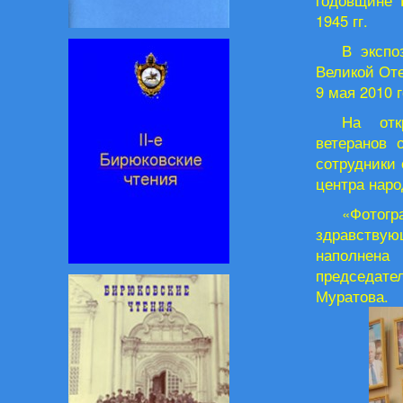
годовщине 
1945 гг.
В экспо
Великой Оте
9 мая 2010 г
На отк
ветеранов 
сотрудники 
центра наро
«Фотог
здравствую
наполнена
председате
Муратова.