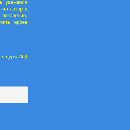
нь уважения
тил автор в
 поколение,
мять героев
ультуры АО)