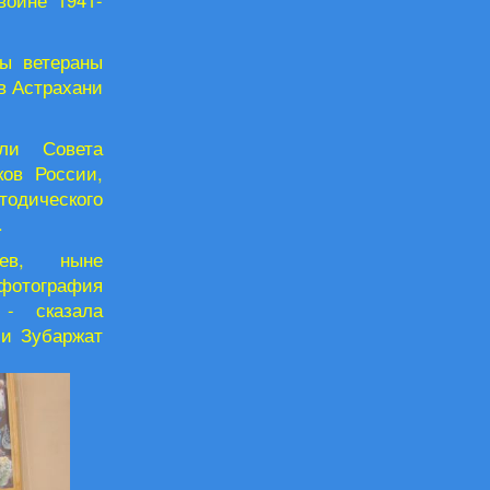
войне 1941-
ны ветераны
в Астрахани
ели Совета
ков России,
тодического
.
цев, ныне
 фотография
 - сказала
ии Зубаржат