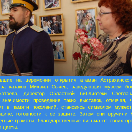
вшие на церемонии открытия атаман Астраханского
юза казаков Михаил Сычев, заведующая музеем бо
Батаева, директор Областной библиотеки Светла
 значимости проведения таких выставок, отмечая, 
ут в памяти поколений, становясь символом мужест
дине, готовности к ее защите. Затем они вручили 
четные грамоты, благодарственные письма от своих ор
и цветы.