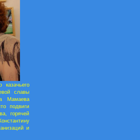
 казачьего
евой славы
на Мамаева
что подвиги
ва, горячей
Константину
ганизаций и