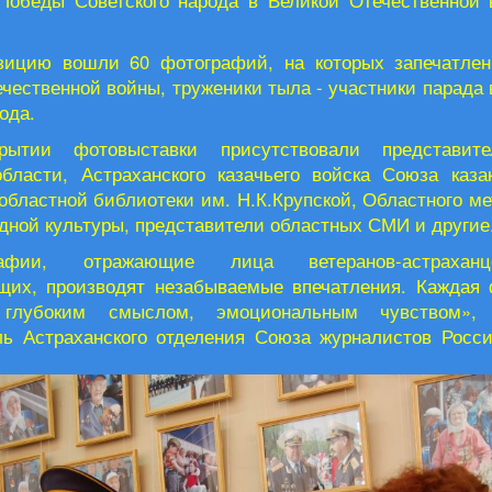
Победы Советского народа в Великой Отечественной 
зицию вошли 60 фотографий, на которых запечатле
чественной войны, труженики тыла - участники парада 
ода.
рытии фотовыставки присутствовали представит
области, Астраханского казачьего войска Союза каза
областной библиотеки им. Н.К.Крупской,
Областного ме
дной культуры, представители областных СМИ и другие
рафии, отражающие лица ветеранов-астрахан
щих, производят незабываемые впечатления. Каждая
 глубоким смыслом, эмоциональным чувством»,
ль Астраханского отделения Союза журналистов Росс