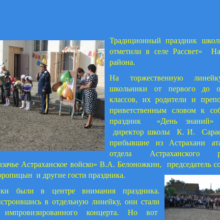
Традиционный праздник школ
отметили в селе Рассвет» На
района.
На торжественную линейк
школьники от первого до о
классов, их родители и преп
приветственным словом к со
праздник «День знаний» 
директор школы К. И. Сарае
прибывшие из Астрахани ат
отдела Астраханского ре
азачье Астраханское войско» В.А. Белоножкин, председатель со
Торопицын и другие гости праздника.
ики были в центре внимания праздника.
строившись в отдельную линейку, они стали
и импровизированного концерта. Но вот