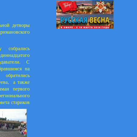
ьной детворы
римановского
у собрались
диннадцатого
одаватели. С
бравшимся на
обратились
ева, а также
аман первого
гионального
вета стариков