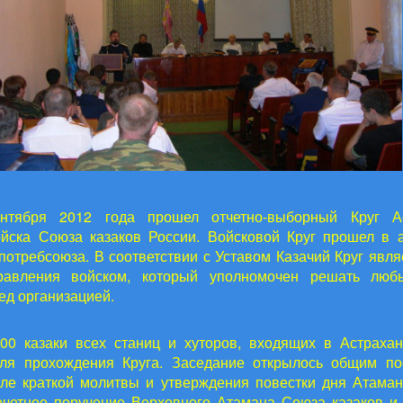
нтября 2012 года прошел отчетно-выборный Круг Ас
ойска Союза казаков России. Войсковой Круг прошел в 
отребсоюза. В соответствии с Уставом Казачий Круг явл
равления войском, который уполномочен решать люб
ед организацией.
:00 казаки всех станиц и хуторов, входящих в Астрахан
для прохождения Круга. Заседание открылось общим по
сле краткой молитвы и утверждения повестки дня Атама
четное поручение Верховного Атамана Союза казаков и