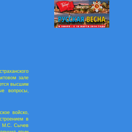
траханского
актовом зале
яется высшим
ые вопросы,
ское войско,
строением в
н М.С. Сычев
 вручил двум