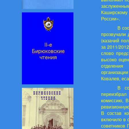
заслуженны
Каширскому 
России».
В со
прозвучали 
(казачий по
за 2011/201
слово предс
высоко оцен
отделения 
организаци
Ковалев, еса
В со
переизбрал
комиссию, В
ревизионную
В состав к
включило в 
советников 