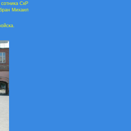
 сотника СкР
збран Михаил
ойска.