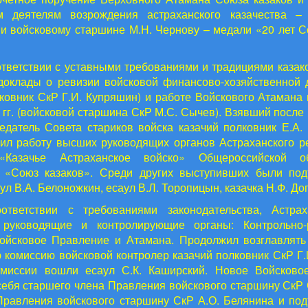
м деятелям возрождения астраханского казачества – 
и войсковому старшине М.Н. Чернову – медали «20 лет С
ответствии с уставными требованиями и традициями казак
доклады о ревизии войсковой финансово-хозяйственной 
лковник СкР Г.И. Купряшин) и работе Войскового Атамана
2 гг. (войсковой старшина СкР М.С. Сычев). Взявший после
едатель Совета стариков войска казачий полковник Е.А.
ил работу высших руководящих органов Астраханского р
«Казачье Астраханское войско» Общероссийской о
и «Союз казаков». Среди других выступивших были под
ул В.А. Белоножкин, есаул В.Л. Торопицын, казачка Н.Ф. Дог
ответствии с требованиями законодательства, Астрах
 руководящие и контролирующие органы: Контрольно-
ойсковое Правление и Атамана. Продолжил возглавлять
 комиссию войсковой контролер казачий полковник СкР Г.
омиссии вошли есаул С.К. Каширский. Новое Войсково
себя старшего члена Правления войскового старшину СкР 
Правления войскового старшину СкР А.О. Белянина и по