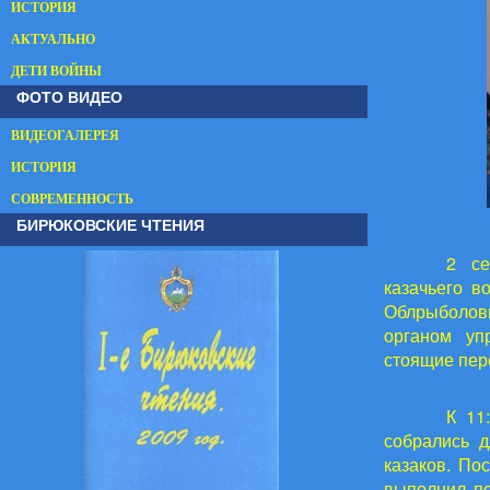
ИСТОРИЯ
АКТУАЛЬНО
ДЕТИ ВОЙНЫ
ФОТО ВИДЕО
ВИДЕОГАЛЕРЕЯ
ИСТОРИЯ
СОВРЕМЕННОСТЬ
БИРЮКОВСКИЕ ЧТЕНИЯ
2 се
казачьего в
Облрыболовп
органом уп
стоящие пер
К 11
собрались 
казаков. По
выполнил по