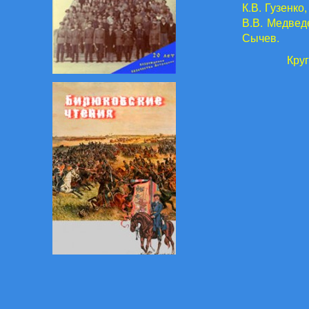
К.В. Гузенк
В.В. Медвед
Сычев.
Кру