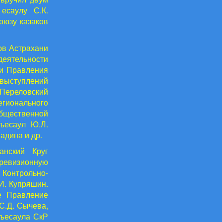
есаулу С.К.
оюзу казаков
ов Астрахани
деятельности
 и Правления
 выступлений
 Переловский
егионального
бщественной
ъесаул Ю.Л.
адина и др.
анский Круг
ревизионную
 Контрольно-
И. Купряшин.
е Правление
С.Д. Сычева,
дъесаула СкР