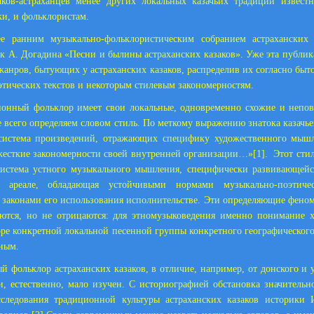
заков-астраханцев менее других локальных казачьих традиций извест
и, и фольклористам.
ее ранним музыкально-фольклористическим собранием астраханских 
ик А. Догадина «Песни и былины астраханских казаков». Уже эта публик
жанров, бытующих у астраханских казаков, распределив их согласно бы
тических текстов и некоторым стилевым закономерностям.
онный фольклор имеет свои локальные, одновременно схожие и непов
е всего определяем словом стиль. По меткому выражению знатока казачье
«система произведений, отражающих специфику художественного мыш
жесткие закономерности своей внутренней организации…»
[1]
. Этот сти
система устного музыкального мышления, специфически развивающейс
ом ареале, обладающая устойчивыми нормами музыкально-поэтиче
законами его использования исполнительстве. Эти определяющие фено
уются, но не отрицаются: для этномузыковедения именно понимание х
оре конкретной локальной песенной группы конкретного географического 
вным.
й фольклор астраханских казаков, в отличие, например, от донского и у
и, естественно, мало изучен. С историографией обстановка значитель
сследования традиционной культуры астраханских казаков историки 