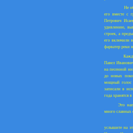
Не обо
его вместе с 
Петрович Исае
удивлению, вы
строек, а пред
его включили в
фарватер реки 
Каждый
Павел Иванович
на песенной ни
до новых поко
мощный голос 
записали в исп
года хранятся 
Это нап
много славных 
В допо
услышите на эт