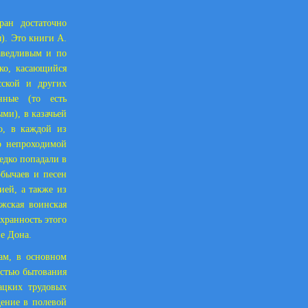
ран достаточно
). Это книги А.
раведливым и по
нко, касающийся
сской и других
нные (то есть
ми), в казачьей
о, в каждой из
 непроходимой
едко попадали в
обычаев и песен
ией, а также из
жская воинская
хранность этого
ве Дона.
ам, в основном
остью бытования
ацких трудовых
дение в полевой