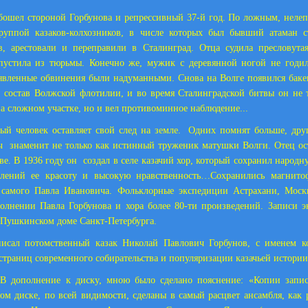
шел стороной Горбунова и репрессивный 37-й год. По ложным, неле
группой казаков-колхозников, в числе которых был бывший атаман 
в, арестовали и переправили в Сталинград. Отца судила пресловутая
пустила из тюрьмы. Конечно же, мужик с деревянной ногой не годил
ъявленные обвинения были надуманными. Снова на Волге появился бак
 состав Волжской флотилии, и во время Сталинградской битвы он не 
на сложном участке, но и вел противоминное наблюдение...
 человек оставляет свой след на земле. Одних помнят больше, дру
 знаменит не только как истинный труженик матушки Волги. Отец ос
ве. В 1936 году он создал в селе казачий хор, который сохранил народн
лений ее красоту и высокую нравственность…Сохранились магнито
самого Павла Ивановича. Фольклорные экспедиции Астрахани, Моск
олнении Павла Горбунова и хора более 80-ти произведений. Записи 
в Пушкинском доме Санкт-Петербурга.
исал потомственный казак Николай Павлович Горбунов, с именем ко
страниц современного собирательства и популяризации казачьей истории
лнение к диску, мною было сделано пояснение: «Копии записе
ом диске, по всей видимости, сделаны в самый расцвет ансамбля, как р