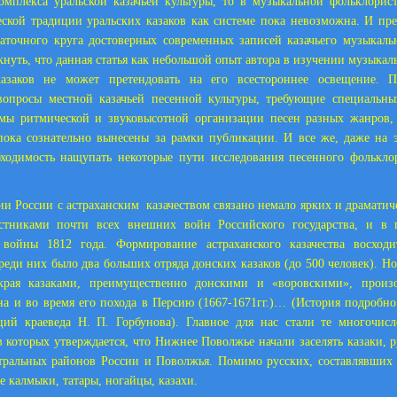
омплекса уральской казачьей культуры, то в музыкальной фольклорис
еской традиции уральских казаков как системе пока невозможна. И пре
таточного круга достоверных современных записей казачьего музыкаль
кнуть, что данная статья как небольшой опыт автора в изучении музыкал
казаков не может претендовать на его всестороннее освещение. 
 вопросы местной казачьей песенной культуры, требующие специальны
емы ритмической и звуковысотной организации песен разных жанров,
 пока сознательно вынесены за рамки публикации. И все же, даже на
бходимость нащупать некоторые пути исследования песенного фолькло
ии России с астраханским казачеством связано немало ярких и драматич
тниками почти всех внешних войн Российского государства, и в 
 войны 1812 года. Формирование астраханского казачества восход
среди них было два больших отряда донских казаков (до 500 человек). Н
 края казаками, преимущественно донскими и «воровскими», прои
на и во время его похода в Персию (1667-1671гг.)… (История подробно
ций краеведа Н. П. Горбунова). Главное для нас стали те многочис
 в которых утверждается, что Нижнее Поволжье начали заселять казаки, 
тральных районов России и Поволжья. Помимо русских, составлявших
е калмыки, татары, ногайцы, казахи.