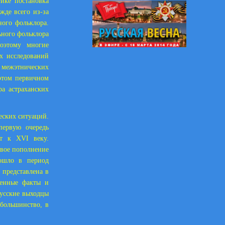
тике постановка
жде всего из-за
ного фольклора.
ьного фольклора
Поэтому многие
х исследований
 межэтнических
 этом первичном
ра астраханских
еских ситуаций.
первую очередь
ит к XVI веку.
овое пополнение
зошло в период
 представлена в
ленные факты и
русские выходцы
 большинство, в