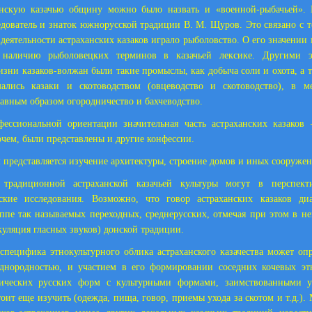
анскую казачью общину можно было назвать и «военной-рыбачьей». 
дователь и знаток южнорусской традиции В. М. Щуров. Это связано с т
 деятельности астраханских казаков играло рыболовство. О его значении 
о наличию рыболовецких терминов в казачьей лексике. Другими э
зни казаков-волжан были такие промыслы, как добыча соли и охота, а 
мались казаки и скотоводством (овцеводство и скотоводство), в 
лавным образом огородничество и бахчеводство.
ессиональной ориентации значительная часть астраханских казаков 
очем, были представлены и другие конфессии.
представляется изучение архитектуры, строение домов и иных сооруже
 традиционной астраханской казачьей культуры могут в перспек
еские исследования. Возможно, что говор астраханских казаков диа
уппе так называемых переходных, среднерусских, отмечая при этом в 
куляция гласных звуков) донской традиции.
специфика этнокультурного облика астраханского казачества может опр
однородностью, и участием в его формировании соседних кочевых эт
аических русских форм с культурными формами, заимствованными 
тоит еще изучить (одежда, пища, говор, приемы ухода за скотом и т.д.).