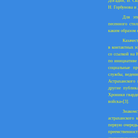
Догадин, В. Ск
Н. Горбунова и 
Для эт
песенного стил
каким образом 
Казачес
в контактных з
со ссылкой на 
по инициативе 
социальные пр
службы, ведени
Астраханского 
другие публик
Хроники гвардей
войска»
[3]
.
Знакомс
астраханского
первую очередь
преемственно