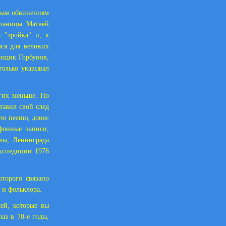
пым обвинениям
станицы Матвей
 "тройка" и, к
ся для великих
енщик Горбунов,
только указывал
гих меньше. Но
тавил свой след
ую песню, донес
фонные записи,
вы, Ленинграда
экспедиции 1976
торого связано
 и фольклора.
й, которые вы
аз в 70-е годы,