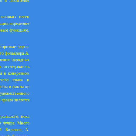
но и любителям
казачьих песен
ация определяет
товым функциям,
торимые черты.
го фольклора А.
ления народных
ль исследователь
я в конкретном
ского языка и
мены и факты по
удожественного
ареала является
ральского, пока
но лучше. Много
И. Бирюков, А.