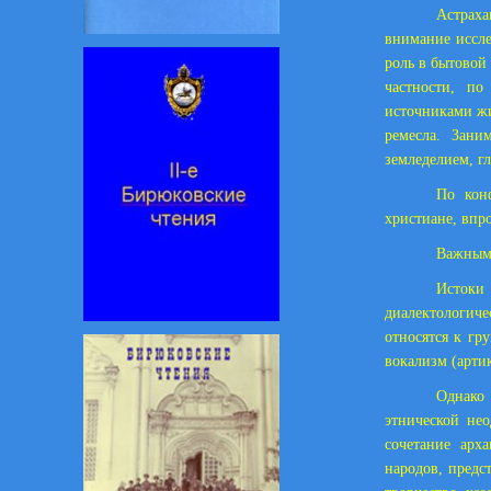
Астрах
внимание иссле
роль в бытовой
частности, п
источниками жи
ремесла. Зани
земледелием, г
По конф
христиане, впр
Важным 
Истоки
диалектологич
относятся к гр
вокализм (арти
Однако 
этнической не
сочетание арх
народов, предс