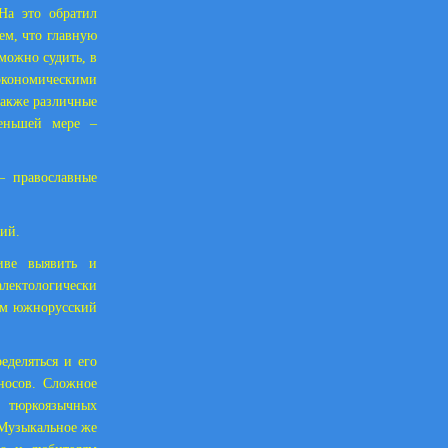
На это обратил
ем, что главную
можно судить, в
кономическими
также различные
меньшей мере –
– православные
ний.
тиве выявить и
лектологически
нем южнорусский
еделяться и его
носов. Сложное
у тюркоязычных
 Музыкальное же