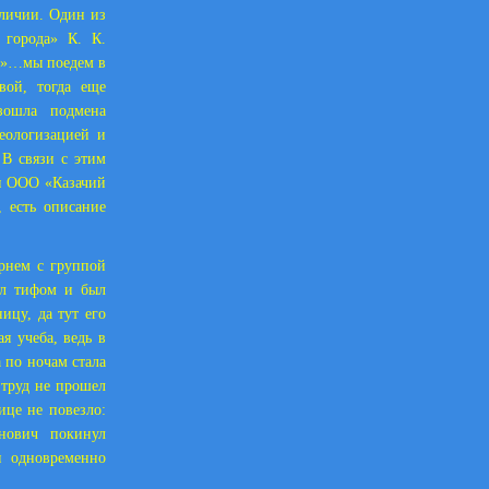
тличии. Один из
 города» К. К.
ия»…мы поедем в
вой, тогда еще
зошла подмена
деологизацией и
В связи с этим
и ООО «Казачий
, есть описание
м с группой
ел тифом и был
ицу, да тут его
я учеба, ведь в
 по ночам стала
 труд не прошел
ице не повезло:
анович покинул
и одновременно