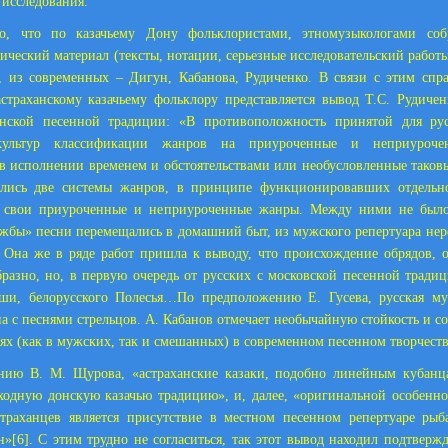
 исследования.
но, что по казачьему Дону фольклористами, этномузыкологами соб
ческий материал (тексты, нотации, серьезные исследовательский работы
, из современных – Дигун, Кабанова, Рудиченко. В связи с этим сп
траханскому казачьему фольклору представляется вывод Т.С. Рудиче
онской песенной традиции: «В противоположность принятой для ру
культур классификации жанров на приуроченные и неприуроче
в исполнении временем и обстоятельствами или необусловленные таковы
ились две системы жанров, в принципе функционировавших отдельн
 свои приуроченные и неприуроченные жанры. Между ними не было
ужбы» песни перемещались в домашний быт, из мужского репертуара нер
. Она же в ряде работ пришла к выводу, что происхождение обрядов, 
бразно, но, в первую очередь от русских с московской песенной традиц
ши, белорусского Полесья…По предположению Е. Гусева, русская му
на с песнями стрельцов. А. Кабанов отмечает необычайную стойкость и со
лях (как в мужских, так и смешанных) в современном песенном творчест
нию В. М. Щурова, «астраханские казаки, подобно линейным кубанц
одную донскую казачью традицию», и, далее, «оригинальной особенн
страханцев является присутствие в местном песенном репертуаре рыб
н»
[6]
. С этим трудно не согласиться, так этот вывод находил подтверж