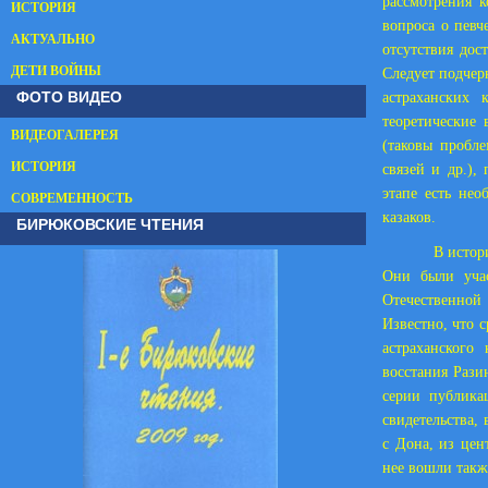
рассмотрения к
ИСТОРИЯ
вопроса о певч
АКТУАЛЬНО
отсутствия дос
ДЕТИ ВОЙНЫ
Следует подчер
ФОТО ВИДЕО
астраханских 
теоретические
ВИДЕОГАЛЕРЕЯ
(таковы пробл
ИСТОРИЯ
связей и др.),
этапе есть нео
СОВРЕМЕННОСТЬ
казаков.
БИРЮКОВСКИЕ ЧТЕНИЯ
В истор
Они были учас
Отечественной
Известно, что 
астраханского
восстания Рази
серии публика
свидетельства,
с Дона, из цен
нее вошли такж