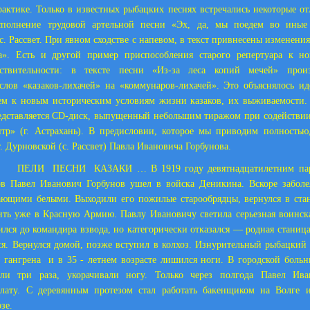
актике. Только в известных рыбацких песнях встречались некоторые о
полнение трудовой артельной песни «Эх, да, мы поедем во иные
с. Рассвет. При явном сходстве с напевом, в текст привнесены изменен
а». Есть и другой пример приспособления старого репертуара к но
ействительности: в тексте песни «Из-за леса копий мечей» прои
лов «казаков-лихачей» на «коммунаров-лихачей». Это объяснялось и
ем к новым историческим условиям жизни казаков, их выживаемости. 
едставляется CD-диск, выпущенный небольшим тиражом при содействи
тр» (г. Астрахань). В предисловии, которое мы приводим полностью
. Дурновской (с. Рассвет) Павла Ивановича Горбунова.
ПЕСНИ КАЗАКИ … В 1919 году девятнадцатилетним парне
ов Павел Иванович Горбунов ушел в войска Деникина. Вскоре забол
ющими белыми. Выходили его пожилые старообрядцы, вернулся в стан
ть уже в Красную Армию. Павлу Ивановичу светила серьезная воинска
ился до командира взвода, но категорически отказался — родная станица
ся. Вернулся домой, позже вступил в колхоз. Изнурительный рыбацкий
ь гангрена и в 35 - летнем возрасте лишился ноги. В городской больн
ли три раза, укорачивали ногу. Только через полгода Павел Ив
лату. С деревянным протезом стал работать бакенщиком на Волге 
зе.