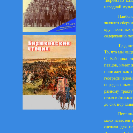
творчество ка
народной музык
Наибол
является сборн
круг песенных 
содержанию поэ
Традици
То, что мы чащ
С. Кабанова, 
певцов, имеет 
понимает как 
географическ
определенными 
разному тракт
стиля в фолькл
до сих пор гла
Песенны
мало известен 
сделали для и