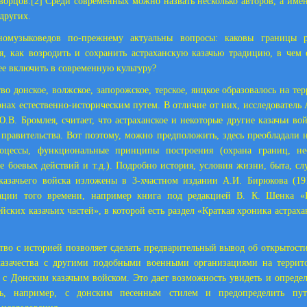
ворцов.
[2]
Среди современных можно назвать несколько авторов, а имен
других.
номузыковедов по-прежнему актуальны вопросы: каковы границы р
я, как возродить и сохранить астраханскую казачью традицию, в чем 
ее включить в современную культуру?
тво донское, волжское, запорожское, терское, яицкое образовалось на т
онах естественно-историческим путем. В отличие от них, исследователь 
Ю.В. Бромлея, считает, что астраханское и некоторые другие казачьи вой
правительства. Вот поэтому, можно предположить, здесь преобладали н
оцессы, функциональные принципы построения (охрана границ, не
е боевых действий и т.д.). Подробно история, условия жизни, быта, с
казачьего войска изложены в 3-хчастном издании А.И. Бирюкова (19
ации того времени, например книга под редакцией В. К. Шенка «К
ских казачьих частей», в которой есть раздел «Краткая хроника астраха
тво с историей позволяет сделать предварительный вывод об открытост
 казачества с другими подобными военными организациями на террит
 с Донским казачьим войском. Это дает возможность увидеть и определ
сть, например, с донским песенным стилем и предопределить пут