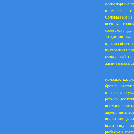
фольклорной пр
примеров – ис
Соловьевым из 
военные город
советской, д
традиционных с
приспособлени
интересным пр
культурный цен
жизни казака ст
ПЕЛИ 
молодых казак
брошен отступа
призвали служи
роте он дослуж
все чаще снить
даром, началас
операцию дела
больничную па
рыбаком в колхо