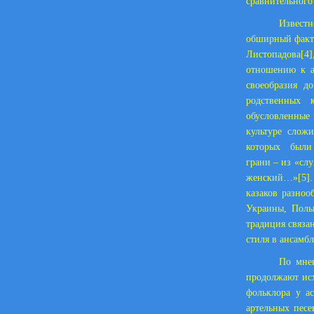
сравнительного
Извест
обширный факти
Листопадова
[4]
отношению к ас
своеобразия д
родственных 
обусловленные 
культуре слож
которых были
грани – из «сл
женский…»
[5]
казаков разноо
Украины, Поль
традиция связа
стиля в ансамб
По мне
продолжают исх
фольклора у а
артельных песе