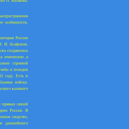
но П. Казакова,
аспространения
ее особенности,
ерритории России
А. И. Агафонов,
ска создавались
а этнические, а
сение строевой
лужбы и походов
11 год). Есть и
азачьи войска.
нского казачьего
и прямых связей
ории России. В
енное сходство,
и дальнейшего