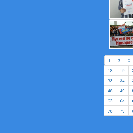
(current)
(curren
(
1
2
3
(current)
(cur
18
19
(current)
(cur
33
34
(current)
(cur
48
49
(current)
(cur
63
64
(current)
(cur
78
79