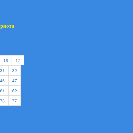
триота
urrent)
(current)
(current)
16
17
rent)
(current)
(current)
31
32
rent)
(current)
(current)
46
47
rent)
(current)
(current)
61
62
rent)
(current)
(current)
76
77