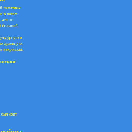
ый памятник
е в каком-
 что по
й большой,
ультурную и
но духовную,
го некрополя.
анской
 был сбит