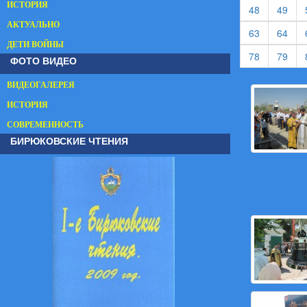
ИСТОРИЯ
(current)
(cur
48
49
АКТУАЛЬНО
(current)
(cur
63
64
ДЕТИ ВОЙНЫ
(current)
(cur
78
79
ФОТО ВИДЕО
ВИДЕОГАЛЕРЕЯ
ИСТОРИЯ
СОВРЕМЕННОСТЬ
БИРЮКОВСКИЕ ЧТЕНИЯ