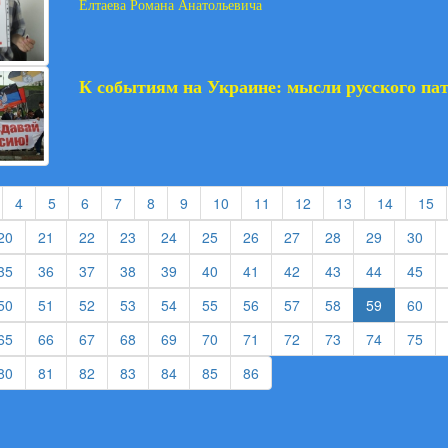
Елтаева Романа Анатольевича
К событиям на Украине: мысли русского па
t)
current)
(current)
(current)
(current)
(current)
(current)
(current)
(current)
(current)
(current)
(current)
(current)
(c
4
5
6
7
8
9
10
11
12
13
14
15
rent)
(current)
(current)
(current)
(current)
(current)
(current)
(current)
(current)
(current)
(current)
(cur
20
21
22
23
24
25
26
27
28
29
30
rent)
(current)
(current)
(current)
(current)
(current)
(current)
(current)
(current)
(current)
(current)
(cur
35
36
37
38
39
40
41
42
43
44
45
rent)
(current)
(current)
(current)
(current)
(current)
(current)
(current)
(current)
(current)
(cur
50
51
52
53
54
55
56
57
58
59
60
rent)
(current)
(current)
(current)
(current)
(current)
(current)
(current)
(current)
(current)
(current)
(cur
65
66
67
68
69
70
71
72
73
74
75
rent)
(current)
(current)
(current)
(current)
(current)
(current)
(current)
80
81
82
83
84
85
86