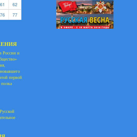
rent)
(current)
(current)
61
62
rent)
(current)
(current)
76
77
ЖЕНИЯ
ов России и
бщество»
ия,
еновавшего
этой первой
 полка
 Русской
ательное
.
ЛЯ