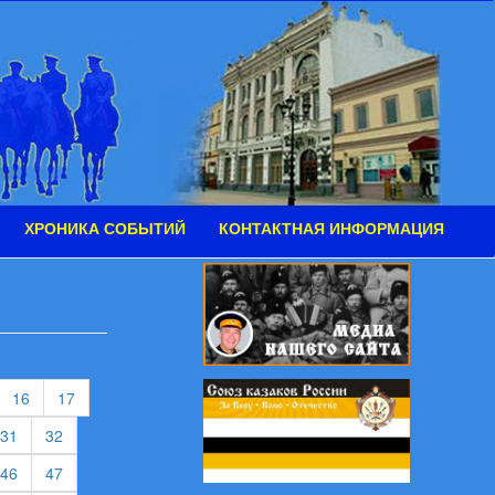
ХРОНИКА СОБЫТИЙ
КОНТАКТНАЯ ИНФОРМАЦИЯ
urrent)
(current)
(current)
16
17
rent)
(current)
(current)
31
32
rent)
(current)
(current)
46
47