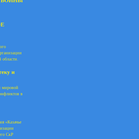
Й ВОЙНЫ
ОЕ
ого
организации
 области.
теку и
ой мировой
онфликтов в
ия «Казачье
низации
его СкР