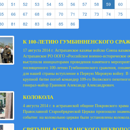
rent)
(current)
(current)
(current)
(current)
(current)
(current)
(current)
(current)
(current)
(cur
50
51
52
53
54
55
56
57
58
59
60
rent)
(current)
(current)
(current)
(current)
(current)
(current)
(current)
(current)
(current)
(current)
(cur
65
66
67
68
69
70
71
72
73
74
75
rent)
(current)
(current)
(current)
(current)
(current)
(current)
(current)
80
81
82
83
84
85
86
К 100-ЛЕТИЮ ГУМБИННЕНСКОГО СРА
17 августа 2014 г. Астраханское казачье войско Союза казак
Астраханское РО ООГО «Российское военно-историческое о
выступили инициаторами проведения памятного мероприят
посвященного 100-летию Гумбинненского сражения, ознам
для нашей страны вступление в Первую Мировую войну. В 
крупной битве погиб командир 109-го Волжского пехотного
генерал-майор Граников Александр Александрович.
КОЛОКОЛА
4 августа 2014 г. в астраханской общине Покровского храма
Православной Старообрядческой Церкви произошло знамен
событие: на колокольню церкви были установлены колокола
СВЯТЫНИ АСТРАХАНСКОГО НЕКРОПО