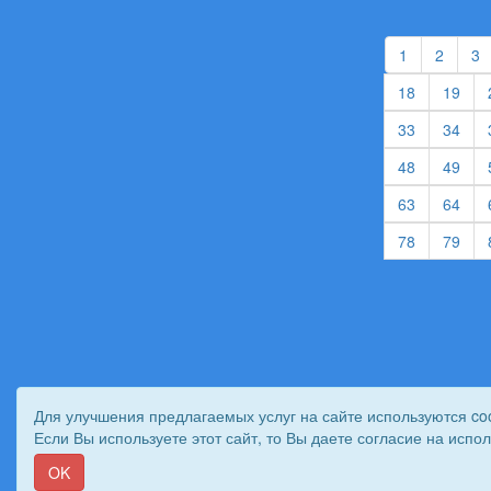
(current)
(curren
(
1
2
3
(current)
(cur
18
19
(current)
(cur
33
34
(current)
(cur
48
49
(current)
(cur
63
64
(current)
(cur
78
79
Для улучшения предлагаемых услуг на сайте используются co
Если Вы используете этот сайт, то Вы даете согласие на испо
© 2011 - 2026 Вестник Астраханского казачьего во
OK