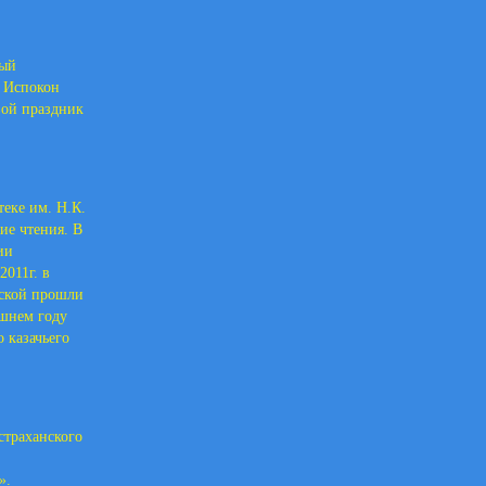
ный
 Испокон
свой праздник
теке им. Н.К.
ие чтения. В
ии
2011г. в
пской прошли
шнем году
 казачьего
страханского
».