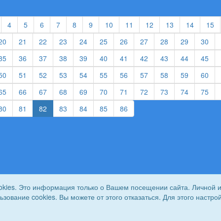
t)
current)
(current)
(current)
(current)
(current)
(current)
(current)
(current)
(current)
(current)
(current)
(current)
(c
4
5
6
7
8
9
10
11
12
13
14
15
rent)
(current)
(current)
(current)
(current)
(current)
(current)
(current)
(current)
(current)
(current)
(cur
20
21
22
23
24
25
26
27
28
29
30
rent)
(current)
(current)
(current)
(current)
(current)
(current)
(current)
(current)
(current)
(current)
(cur
35
36
37
38
39
40
41
42
43
44
45
rent)
(current)
(current)
(current)
(current)
(current)
(current)
(current)
(current)
(current)
(current)
(cur
50
51
52
53
54
55
56
57
58
59
60
rent)
(current)
(current)
(current)
(current)
(current)
(current)
(current)
(current)
(current)
(current)
(cur
65
66
67
68
69
70
71
72
73
74
75
rent)
(current)
(current)
(current)
(current)
(current)
(current)
80
81
82
83
84
85
86
okies. Это информация только о Вашем посещении сайта. Личной 
льзование cookies. Вы можете от этого отказаться. Для этого наст
йска. Все права защищены.
Сайт