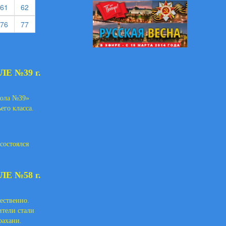
rent)
(current)
(current)
61
62
rent)
(current)
(current)
76
77
Е №39 г.
кола №39»
его класса.
состоялся
 №58 г.
жественно.
ители стали
рахани.