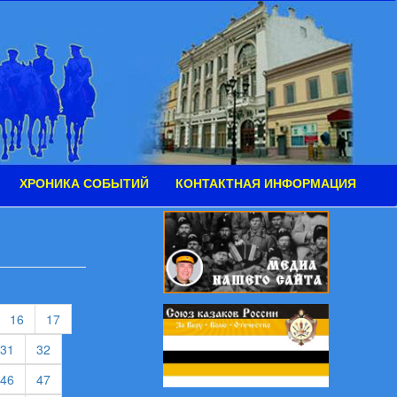
ХРОНИКА СОБЫТИЙ
КОНТАКТНАЯ ИНФОРМАЦИЯ
urrent)
(current)
(current)
16
17
rent)
(current)
(current)
31
32
rent)
(current)
(current)
46
47