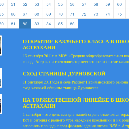
rent)
(current)
(current)
(current)
(current)
(current)
(current)
(current)
(current)
(current)
(current)
(cur
50
51
52
53
54
55
56
57
58
59
60
rent)
(current)
(current)
(current)
(current)
(current)
(current)
(current)
(current)
(current)
(current)
(cur
65
66
67
68
69
70
71
72
73
74
75
rent)
(current)
(current)
(current)
(current)
(current)
(current)
80
81
82
83
84
85
86
ОТКРЫТИЕ КАЗАЧЬЕГО КЛАССА В ШКОЛ
АСТРАХАНИ
16 сентября 2011г. в МОУ «Средняя общеобразовательная ш
города Астрахани состоялось торжественное открытие казачь
СХОД СТАНИЦЫ ДУРНОВСКОЙ
11 сентября 2011года в селе Рассвет Наримановского района 
сход казачьей общины станица Дурновская.
НА ТОРЖЕСТВЕННОЙ ЛИНЕЙКЕ В ШКОЛЕ
АСТРАХАНИ
1 сентября – это день всегда в нашей стране отмечается тор
Вот и сегодня с раннего утра нарядные школьники и их род
заполнять площадь перед фасадом здания школы №58 г. Аст