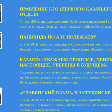
ПРАВЛЕНИЕ I-ГО (ПЕРВОГО) КАЗАЧЬЕГ
ОТДЕЛА
7 июля 2011г. прошло заседание Отдельского правления I-го
казачьего отдела Астраханского казачьего войска Союза каза
ПАНИХИДА ПО А.И. ПОЛЕЖАЕВУ
28 мая 2011г. прошла панихида («сорочины») по советнику
Правления казачьему полковнику Александру Ивановичу По
КАЗАКИ: «УВАЖАЕМ ПРОШЛОЕ, ЦЕНИ
НАСТОЯЩЕЕ, УВЕРЕНЫ В БУДУЩЕМ»
О казачестве, его культурном наследии и роли в современн
мы беседуем сегодня с выборным атаманом станицы «Ахтуб
Вячеславом Николаевичем Левкиным.
«СЛАВЯНСКИЙ БАЗАР» В АХТУБИНСКЕ
22 мая 2011г. в г. Ахтубинске проходило мероприятие район
масштаба "Славянский базар", посвященное Дням славянск
письменности и культуры.