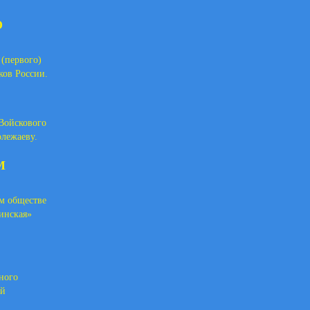
О
 (первого)
ков России.
 Войскового
лежаеву.
М
ом обществе
инская»
ного
ой