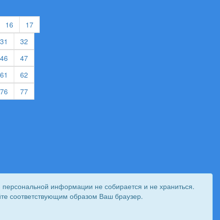
urrent)
(current)
(current)
16
17
rent)
(current)
(current)
31
32
rent)
(current)
(current)
46
47
rent)
(current)
(current)
61
62
rent)
(current)
(current)
76
77
и персональной информации не собирается и не храниться.
ройте соответствующим образом Ваш браузер.
 создан при поддержке «
Информационная сеть RD
»