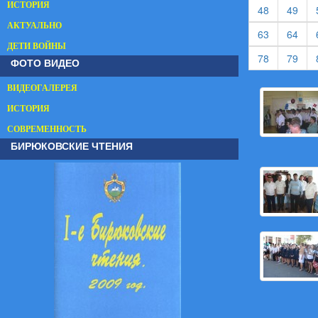
ИСТОРИЯ
(current)
(cur
48
49
АКТУАЛЬНО
(current)
(cur
63
64
ДЕТИ ВОЙНЫ
(current)
(cur
78
79
ФОТО ВИДЕО
ВИДЕОГАЛЕРЕЯ
ИСТОРИЯ
СОВРЕМЕННОСТЬ
БИРЮКОВСКИЕ ЧТЕНИЯ