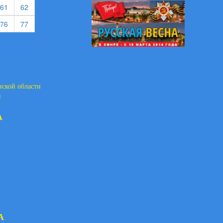
rent)
(current)
(current)
61
62
rent)
(current)
(current)
76
77
нской области
и
А
А