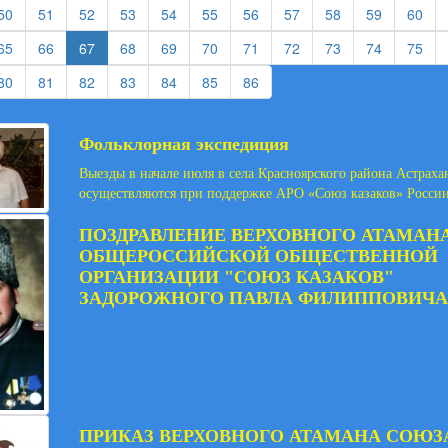
rent)
(current)
(current)
(current)
(current)
(current)
(current)
(current)
(current)
(current)
(current)
(cur
50
51
52
53
54
55
56
57
58
59
60
rent)
(current)
(current)
(current)
(current)
(current)
(current)
(current)
(current)
(current)
(cur
65
66
67
68
69
70
71
72
73
74
75
rent)
(current)
(current)
(current)
(current)
(current)
(current)
(current)
80
81
82
83
84
85
86
Фольклорная экспедиция
Выезды в начале июля в села Красноярского района Астраха
осуществляются при поддержке АРО «Союз казаков» Росси
ПОЗДРАВЛЕНИЕ ВЕРХОВНОГО АТАМАН
ОБЩЕРОССИЙСКОЙ ОБЩЕСТВЕННОЙ
ОРГАНИЗАЦИИ "СОЮЗ КАЗАКОВ"
ЗАДОРОЖНОГО ПАВЛА ФИЛИППОВИЧА
ПРИКАЗ ВЕРХОВНОГО АТАМАНА СОЮЗ