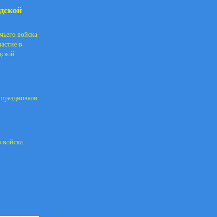
дской
чьего войска
астие в
дской
 праздновали
о войска.