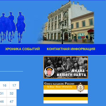
ХРОНИКА СОБЫТИЙ
КОНТАКТНАЯ ИНФОРМАЦИЯ
urrent)
(current)
(current)
16
17
rent)
(current)
(current)
31
32
rent)
(current)
(current)
46
47