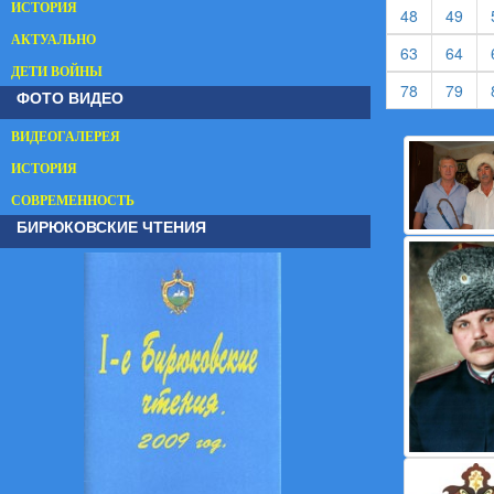
ИСТОРИЯ
(current)
(cur
48
49
АКТУАЛЬНО
(current)
(cur
63
64
ДЕТИ ВОЙНЫ
(current)
(cur
78
79
ФОТО ВИДЕО
ВИДЕОГАЛЕРЕЯ
ИСТОРИЯ
СОВРЕМЕННОСТЬ
БИРЮКОВСКИЕ ЧТЕНИЯ