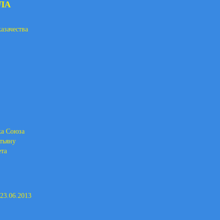
ЛА
азачества
ка Союза
тьяну
та
23.06.2013