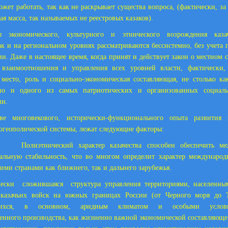
ожет работать, так как не раскрывает существа вопроса, (фактически, з
ая масса, так называемых не реестровых казаков).
ы экономического, культурного и этнического возрождения каза
ак и на региональном уровнях рассматриваются бессистемно, без учета 
ии. Даже в настоящее время, когда принят и действует закон о местном 
взаимоотношения и управления всех уровней власти, фактически,
о место, роль и социально-экономическая составляющая, не столько к
 но и одного из самых патриотических и организованных социаль
ии.
ве многовекового, исторически-функционального опыта развития к
огеополической системы, лежат следующие факторы:
иэтнический характер казачества способен обеспечить меж
альную стабильность, что во многом определит характер междунаро
ними странами как ближнего, так и дальнего зарубежья.
чески сложившаяся структура управления территориями, населенным
 казачьих войск на южных границах России (от Черного моря до Т
ющихся, в основном, аридным климатом и особыми услов
венного производства, как жизненно важной экономической составляющей