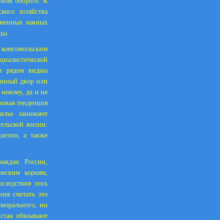
нном обороте. К
кого хозяйства
ременных южных
цы.
 комсомольским
оциалистической
и рядом видны
инный двор или
некому, да и не
новая тенденция
илье занимают
сельской жизни.
шетии, а также
аждан России,
ческим корням,
следствия этих
ния считать это
морального, ни
истан обязывают