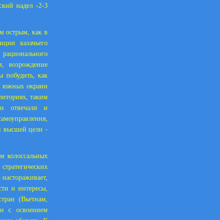
ский надел -2-3
м острым, как в
иции казачьего
рационального
м, возрождение
ы побудить, как
ии южных окраин
риториях, таким
ни отвечали и
амоуправления,
й высшей цели -
ам колоссальных
 стратегических
 настораживает,
ти и интересы,
тран (Вьетнам,
зи с освоением