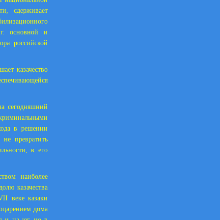
и, сдерживает
билизационного
г
. основной и
ора российской
шает казачество
еспечивающейся
на сегодняшний
 криминальными
дхода в решении
 не превратить
льности, в его
ством наиболее
долю казачества
II веке казаки
оцарением дома
д и на юг, но в