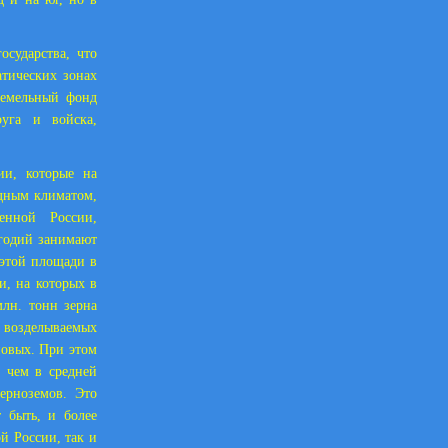
осударства, что
атических зонах
 земельный фонд
уга и войска,
ии, которые на
дным климатом,
енной России,
угодий занимают
 этой площади в
и, на которых в
лн. тонн зерна
 возделываемых
новых. При этом
, чем в средней
ерноземов. Это
 быть, и более
й России, так и