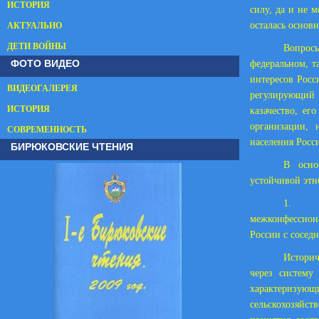
ИСТОРИЯ
силу, да и не м
осталась основн
АКТУАЛЬНО
ДЕТИ ВОЙНЫ
Вопрос
ФОТО ВИДЕО
федеральном, т
интересов Росс
ВИДЕОГАЛЕРЕЯ
регулирующий 
ИСТОРИЯ
казачество, ег
организации,
СОВРЕМЕННОСТЬ
населения Росс
БИРЮКОВСКИЕ ЧТЕНИЯ
В осно
устойчивой этн
1. Пол
межконфессион
России с сосед
Истори
через систему
характеризу
сельскохозяйст