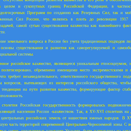
 в целом и сухопутных границ Российской Федерации, в частност
долгосрочных Программ по созданию как Резервных Сил, так и мо
уженных Сил России, что являлось в плоть до революции
1917 
задачей, самой сутью существования казачества как важнейшего факт
сти.
ние земельного вопроса в России без учета традиционных подходов ли
 основы существования и развития как саморегулируемой и самооб
циальной системы.
нное российское казачество, являющееся уникальным этносоциумом, 
 политизировано, обременено имеющими место экстремистскими и
что требует незамедлительного, ответственного государственного по
са вопросов, вытекающих из интересов российского общества, чтобы
 тенденции на пути развития казачества, формирующие фактор стаби
оположность.
 столетия Российская государственность формировалась подвижниче
вляющей населения России -казачеством. Так, в XV-XVI столетиях на 
 центральных российских земель от нашествия южных народов. В XV
шую часть территорий современной Центрально-Черноземной зоны. С в
чьи сотни, управляемые царскими Указами, были направлены на запа