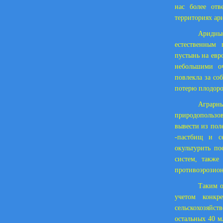
нас более отв
территориях ар
Аридные
естественным
пустынь на евр
небольшими оч
повлекла за со
потерю плодоро
Аграр
природопользо
вывести из пол
-пастбищ и с
окультурить по
систем, также
противоэрозио
Таким о
учетом конкр
сельскохозяйст
остальных 40 м