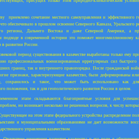
ветствующих, присущих только этим природно-климатическим услови
тву приемлемо сочетание местного самоуправления и эффективного г
 что обеспечивало в прошлом освоение Северного Кавказа, Уральского р
кого региона, Дальнего Востока и даже Северной Америки, а п
ом подходе в современной истории это поможет многомиллионному каз
о в развитии России.
овековой период существования в казачестве выработаны только ему п
ию профессиональных военизированных иррегулярных сил быстрого 
шних границ, так и внутреннего правопорядка. После гражданской вой
огие признаки, характеризующие казачество, были деформированы или
, сохранилось и такое, что может быть использовано как для
го положения, так и для геополитического развития России в целом.
ременном этапе складываются благоприятные условия для успешн
проблем, но возникает несколько не решенных вопросов, к числу которых
ствующее на этом этапе федерального устройства распределение по
бъектами и муниципальными образованиями не дает возможности восс
дарственного управления казачеством.
утствие концепции развития казачества и его роли в обеспечени