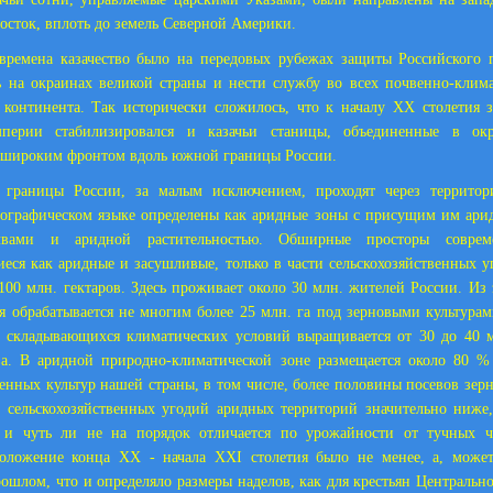
восток, вплоть до земель Северной Америки.
времена казачество было на передовых рубежах защиты Российского г
ь на окраинах великой страны и нести службу во всех почвенно-клим
 континента. Так исторически сложилось, что к началу XX столетия
мперии стабилизировался и казачьи станицы, объединенные в окр
 широким фронтом вдоль южной границы России.
границы России, за малым исключением, проходят через территор
еографическом языке определены как аридные зоны с присущим им ари
вами и аридной растительностью. Обширные просторы соврем
еся как аридные и засушливые, только в части сельскохозяйственных 
100 млн. гектаров. Здесь проживает около 30 млн. жителей России. Из
я обрабатывается не многим более 25 млн. га под зерновыми культурам
т складывающихся климатических условий выращивается от 30 до 40 м
тва. В аридной природно-климатической зоне размещается около 80 %
венных культур нашей страны, в том числе, более половины посевов зер
 сельскохозяйственных угодий аридных территорий значительно ниже
 и чуть ли не на порядок отличается по урожайности от тучных ч
оложение конца XX - начала XXI столетия было не менее, а, может
рошлом, что и определяло размеры наделов, как для крестьян Центрально