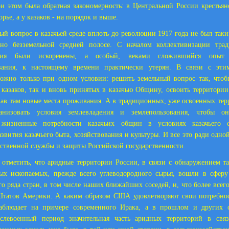
ри этом была обратная закономерность: в Центральной России крестьян
орье, а у казаков - на порядок и выше.
ый вопрос в казачьей среде вплоть до революции 1917 года не был таки
но безземельной средней полосе. С началом коллективизации трад
ания были искоренены, а особый, веками сложившийся опыт 
вания, к настоящему времени практически утерян. В связи с эти
можно только при одном условии: решить земельный вопрос так, чтоб
казаков, так и вновь принятых в казачью Общину, освоить территор
вав там новые места проживания. А в традиционных, уже освоенных тер
ганизовать условия землевладения и землепользования, чтобы о
 жизненные потребности казачьих общин в условиях казачьего с
азвития казачьего быта, хозяйствования и культуры. И все это ради одно
рственной службы и защиты Российской государственности.
 отметить, что аридные территории России, в связи с обнаружением т
ых ископаемых, прежде всего углеводородного сырья, вошли в сферу
го ряда стран, в том числе наших ближайших соседей, и, что более всего
татов Америки. А каким образом США удовлетворяют свои потребнос
наблюдает на примере современного Ирака, а в прошлом и других с
слевоенный период значительная часть аридных территорий в свя