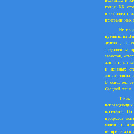
целинных и зал
концу XX стол
произошел сти
приграничных р
Не секр
путевкам из Це
деревни, вын
заброшенные п
зерноток, кото
для кого, так 
в аридных ст
животноводы, к
В основном эт
Средней Азии.
Таким 
исповедующих 
населения. По
процессов пока
явление негат
исторического 