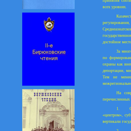
принятия соот
всех уровнях.
Казачес
регулирования,
Среднеазиатс
государственн
достойное мест
За мног
по формирован
охраны как вне
депортации, мн
Тем не менее
межрегионально
На сов
перечисленных 
1. Суще
«центром», су
вертикали госу
2. Отс