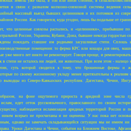
ежных земель уже была, в той или иной степени, в сельскохозяйстве
етия в связи с развалом колхозно-совхозной системы ведения сельс
хийный массовый выезд бывших целинников и их потомков из сов
айонов России. Как говорится, куда угодно, лишь бы подальше от грани
ет, что целинные совхозы распались, и «целинники», прибывшие по
нтральной России, Украины, Кубани, Дона, бывшие некогда гордостью с
уждены покидать ставшие им родными засушливые степи. Сплошь 
роизводственные помещения: то ферма КРС или кошара для овец, маш
рые уже много лет никто не ремонтирует. Говоря проще, и ремонтировать 
как в степи не осталось ни людей, ни животных. При всем этом - налицо 
епях, суть которой сводится к тому, что брошенные фермы и ж
оторые по своему жизненному укладу менее притязательны к реалиям 
о выходцы из Северо-Кавказских республик: Дагестана, Чечни, Ингу
образом, на фоне ощутимого прироста в аридной зоне числа гр
ислам, идет отток русскоязычного, православного по своим истори
 существу, наблюдается исламизация аридных территорий России и по
 никем всерьез не просчитаны и не оценены. У нас пока нет основа
ивным, однако не замечать складывающейся ситуации мы не имеем ни 
права. Уроки Дагестана и Чечни, события на Ближнем Востоке, Афган