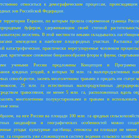
етственно относиться к демографическим процессам, происходящим
идных зон Российской Федерации.
 территории Евразии, по которым прошла современная граница Росси
 природным буфером, сдерживающим своей степной растительность
оазиатскую лесостепь. В этой местности веками складывалось пастбищное
агами земледелия в наиболее плодородных участках. Распашка ц
бой катастрофические, практически нерегулируемые человеком процессы
дия, критическое снижение биоразнообразия флоры и фауны, свертывани
ными учеными России предложены Концепция и Программа р
вания аридных угодий, в которых 30 млн. га малопродуктивных па
евых севооборотов, засеять многолетними травами и придать им статус 
енокосов, 25 млн. га естественных малопродуктивных деградиров
средством травосеяния; не менее 5 млн. га, расположенных вдоль о
 засеять многолетними полукустарниками и травами и использовать 
нные зоны.
бразом, на юге России на площади 100 млн. га аридных сельскохозяйст
етных ландшафтов и географических особенностей можно созда
венные угодья: культурные пастбища, сенокосы на площади не менее
лн. га сохранить уже сложившуюся систему ведения сельского хозяйства