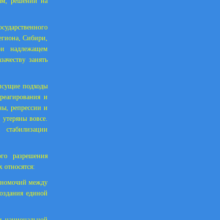
ям, решений на
осударственного
егиона, Сибири,
ри надлежащем
ачеству занять
рисущие подходы
реагирования и
ны, репрессии и
 утеряны вовсе.
 стабилизации
ого разрешения
 относятся:
лномочий между
оздания единой
и национальной