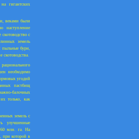
 на гигантских
и, веками были
ю наступление
 скотоводство с
елинных земель
: пыльные бури,
е скотоводства.
ационального
шен необходимо
кормовых угодий
анных пастбищ
вражно-балочных
их только, как
венных земель с
ть улучшенные
 60 млн. га. На
, при которой в