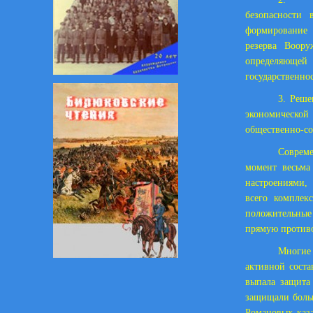
безопасности
формирование 
резерва Воор
определяющей 
государственно
3. Реше
экономической
общественно-со
Совреме
момент весьма
настроениями, 
всего комплек
положительные
прямую против
Многие
активной соста
выпала защита
защищали боль
Романовых каза