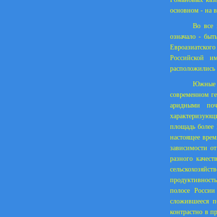
основном - на 
Во все 
означало - быт
Евроазиатского
Российской и
расположились
Южные 
современном г
аридными поч
характеризующи
площадь более 
настоящее врем
зависимости о
разного качес
сельскохозяйст
продуктивность
полосе России
сложившееся п
контрастно в п