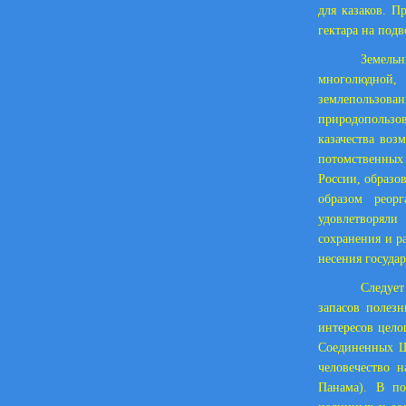
для казаков. П
гектара на подв
Земельн
многолюдной, 
землепользов
природопользо
казачества воз
потомственных 
России, образо
образом реор
удовлетворяли
сохранения и р
несения госуда
Следует
запасов полезн
интересов цело
Соединенных Ш
человечество 
Панама). В по