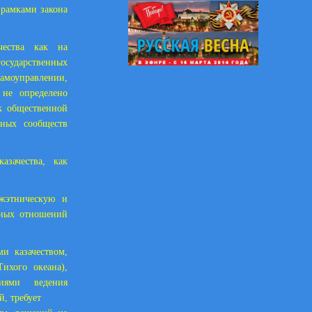
а рамками закона
чества как на
государственных
самоуправлении,
 не определено
ак общественной
ных сообществ
азачества, как
этническую и
дных отношений
и казачеством,
ихого океана),
иями ведения
, требует