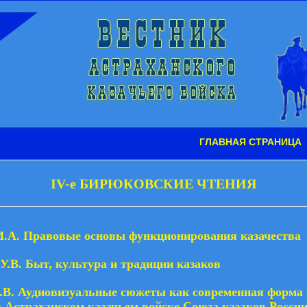
ГЛАВНАЯ СТРАНИЦА
IV-е БИРЮКОВСКИЕ ЧТЕНИЯ
И.А. Правовые основы функционирования казачества
У.В. Быт, культура и традиции казаков
К.В. Аудиовизуальные сюжеты как современная форма
 Астраханском казачьем войске Союза казаков Росси