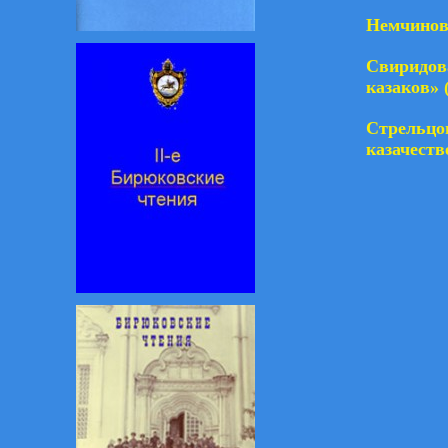
Немчинов
Свиридов
казаков» 
Стрельцов
казачеств