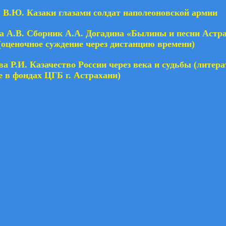
 В.Ю. Казаки глазами солдат наполеоновской армии
а А.В. Сборник А.А. Догадина «Былины и песни Астр
(оценочное суждение через дистанцию времени)
а Р.И. Казачество России через века и судьбы (литера
е в фондах ЦГБ г. Астрахани)