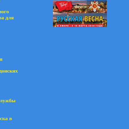
ного
ра для
я
донских
службы
ска в