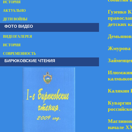
ИСТОРИЯ
АКТУАЛЬНО
Гузенко К
православ
ДЕТИ ВОЙНЫ
детских к
ФОТО ВИДЕО
Демьянов
ВИДЕОГАЛЕРЕЯ
ИСТОРИЯ
Жмурова 
СОВРЕМЕННОСТЬ
БИРЮКОВСКИЕ ЧТЕНИЯ
Займенце
Илюмжино
калмыков-
Калякин В
Куваргин
российско
Маглинов 
начале Х