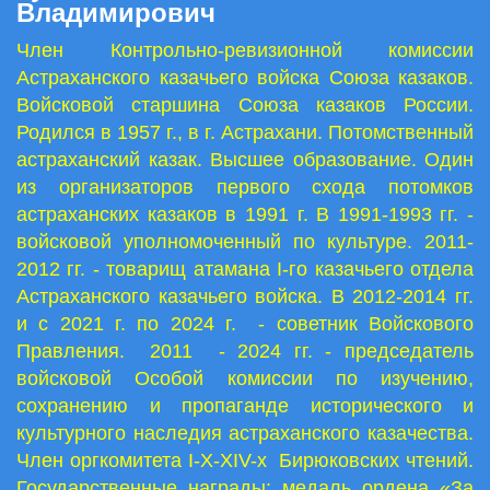
Владимирович
Член Контрольно-ревизионной комиссии
Астраханского казачьего войска Союза казаков.
Войсковой старшина
Со
юза
казаков России.
Родился в 1957 г., в г. Астрахани. Потомственный
астраханский казак. Высшее образование. Один
из организаторов первого схода потомков
астраханских казаков в 1991 г. В 1991-1993 гг. -
войсковой уполномоченный по культуре. 2011-
2012 гг. - товарищ атамана I-го казачьего отдела
Астраханского казачьего войска. В 2012-2014 гг.
и с 2021 г. по 2024 г. - советник Войскового
Правления. 2011 - 2024 гг. - председатель
войсковой Особой комиссии по изучению,
сохранению и пропаганде исторического и
культурного наследия астраханского казачества.
Член оргкомитета I-Х-ХIV-х Бирюковских чтений.
Государственные награды: медаль ордена «За