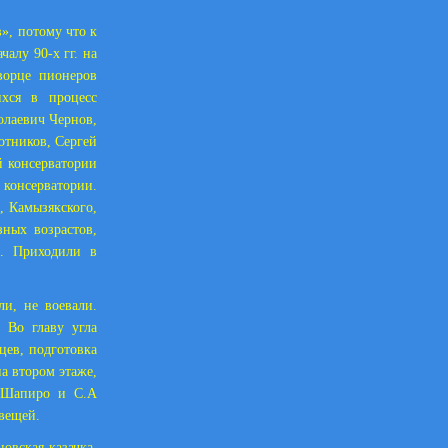
», потому что к
алу 90-х гг. на
ворце пионеров
хся в процесс
олаевич Чернов,
отников, Сергей
й консерватории
 консерватории.
, Камызякского,
зных возрастов,
д. Приходили в
ли, не воевали.
 Во главу угла
цев, подготовка
а втором этаже,
и Шапиро и С.А
 вещей.
овская казачка,