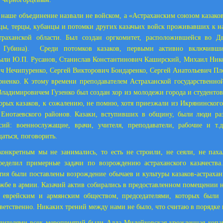
 наше объединение назвали не войском, а «Астраханским союзом казаков
ы, терцы, кубанцы и потомки других казачьих войск проживавших к нач
траханской области. Был создан оргкомитет, расположившейся во Д
Губина).
Среди потомков казаков, первыми активно включивши
ыли Ю.П. Русанов, Станислав Константинович Каширский, Михаил Ник
ч Нечипуренко, Сергей Викторович Бондаренко, Сергей Анатольевич Пл
ненко. К этому времени преподавателем Астраханской государственно
ладимировичем Гузенко был создан хор из молодежи города и студентов
рых казаков, к сожалению, не помню, хотя приезжали из Икрянинского
 Енотаевского районов. Казаки, вступивших в общину, были люди ра
сий: военнослужащие, врачи, учителя, преподаватели, рабочие и т.
аться, поговорить.
онкретным мы не занимались, то есть не строили, не сеяли, не паха
ределил примерные задачи по возрождению астраханского казачества.
ития были поставлены возрождение обычаев и культуры казаков-астрахан
жбе в армии. Казачий актив собирались в предоставленном помещении н
с еврейским и армянским обществом, председателями, которых был
ветственно. Никаких трений между нами не было, что считаю в порядке
дителями всех мероприятий были Алла Милейковская урожденная копан