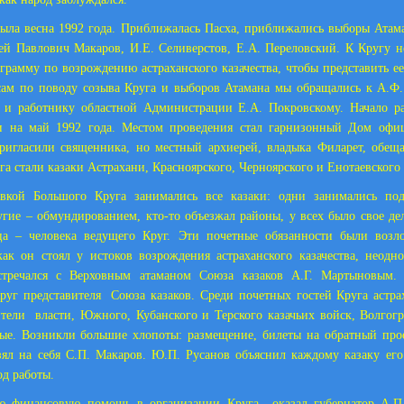
была весна 1992 года. Приближалась Пасха, приближались выборы Атам
ей Павлович Макаров, И.Е. Селиверстов, Е.А. Переловский. К Кругу 
ограмму по возрождению астраханского казачества, чтобы представить ее 
сам по поводу созыва Круга и выборов Атамана мы обращались к А.Ф.
й и работнику областной Администрации Е.А. Покровскому. Начало р
и на май 1992 года. Местом проведения стал гарнизонный Дом офиц
ригласили священника, но местный архиерей, владыка Филарет, обещ
га стали казаки Астрахани, Красноярского, Черноярского и Енотаевского
овкой Большого Круга занимались все казаки: одни занимались под
угие – обмундированием, кто-то объезжал районы, у всех было свое д
ьца – человека ведущего Круг. Эти почетные обязанности были воз
как он стоял у истоков возрождения астраханского казачества, неодн
стречался с Верховным атаманом Союза казаков А.Г. Мартыновым
руг представителя
Союза казаков. Среди почетных гостей Круга астра
ители
власти, Южного, Кубанского и Терского казачьих войск, Волгогр
е. Возникли большие хлопоты: размещение, билеты на обратный прое
ял на себя С.П. Макаров. Ю.П. Русанов объяснил каждому казаку его
од работы.
ю финансовую помощь в организации Круга
оказал губернатор А.П