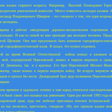
ли казаки старшего возраста. Например,
Василий Леонидович Торо
дседателем ревизионной комиссии. Много появилось молодых казаков. 
ксандр Владимирович Шмыров – это говорило о том, что идея возрожд
 и молодежь.
время я работал заведующим дорожно-механическим отделением в
олледже. И как-то зимой ко мне приходят два молодых человека. Пред
ргей Щелкаев. Они мне предложили быть атаманом городофорпостински
ый городофорпостинский казак. Я сказал, что нужно подумать.
ой во время Великой Отечественной
войны воевал в казачьем ко
д мой, подхорунжий Переловский, воевал в первую мировую и граж
.И. Деникина, так
и у красных. Его брат Переловский Михаил Ивано
кавалер, также воевал в первую мировую войну. Во вторую мировую 
ьцем и пропал без вести. Двоюродный брат деда полковник Переловский
тюрьме.
ием времени я задумался: почему к нам народ относился снисходительно
я и были такие, кто называл нас ряжеными. Один раз весной 1992 года 
Покровский храм, куда нас любезно приглашал епископ Астраханский
на нас молились, крестились, говорили: «Ну, вот пришли казаки мо
как народ заблуждался.