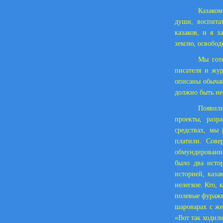
Казаком
души, воспита
казаков, и я з
землю, освободи
Мы гото
писателя и жур
описаны обычаи
должно быть нес
Появили
проекты, разр
средствах, мы
платили. Сове
обмундировании
было два исто
историей, каз
нелегкое. Кто,
полевые фуражк
шароварах с же
«Вот так ходил