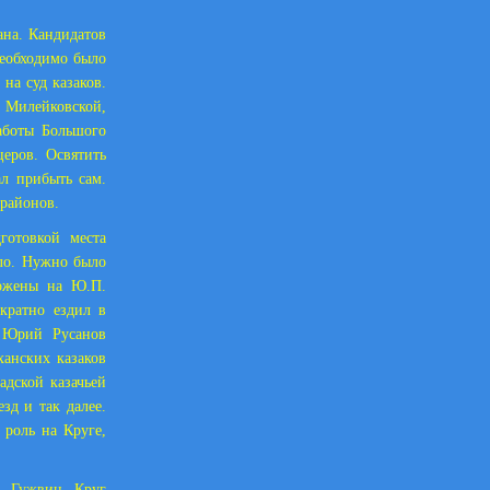
ана. Кандидатов
необходимо было
на суд казаков.
 Милейковской,
аботы Большого
еров. Освятить
ал прибыть сам.
 районов.
готовкой места
ело. Нужно было
ложены на Ю.П.
ократно ездил в
. Юрий Русанов
ханских казаков
адской казачьей
зд и так далее.
 роль на Круге,
. Гужвин. Круг