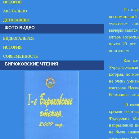
ИСТОРИЯ
По прос
АКТУАЛЬНО
воспоминаний. 
ДЕТИ ВОЙНЫ
«чистого» ли
ФОТО ВИДЕО
вычеркиваются.
алтарь возрожд
ВИДЕОГАЛЕРЕЯ
почти 20 лет.
ИСТОРИЯ
описанием.
СОВРЕМЕННОСТЬ
Как же 
БИРЮКОВСКИЕ ЧТЕНИЯ
Учредительный 
которая, по мо
не очень умным
контроля. Несо
Верховного ата
20 октя
кремля состоя
Федоровна Ми
направлении ше
не были знако
техникума А.А.