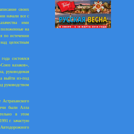
написание своих
они начали все с
азачества ими
ь положенные на
ия по истечении
 над целостным
 года состоялся
«Союз казаков»,
на, руководимая
ла выйти из-под
од руководством
е Астраханского
речи были Алла
тельно в этом
991 г. зачастую
 Автодорожного