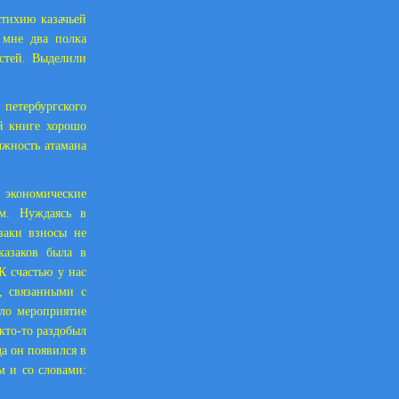
стихию казачьей
 мне два полка
астей. Выделили
петербургского
ой книге хорошо
лжность атамана
 экономические
м. Нуждаясь в
заки взносы не
казаков была в
К счастью у нас
, связанными с
ло мероприятие
кто-то раздобыл
а он появился в
м и со словами: