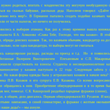
 нужно родиться, впитать с младенчества эту могучую необузданную 
ться на сказках бабушки, рассказах деда. Наполеон говорил: «Дайте
авоюю весь мир!». В Германии пытались создать подобие казачьих ч
ли от части налогов, но ничего не получилось.
вились к выборам атамана. Как раз к этому времени вышла книжка 
налиста Б.А. Алмазова «Слава Тебе, Господи, что мы казаки». В эт
, обряды донских казаков. Так, по казачьим обычаям, кандидатур на до
колько, если одна кандидатура, то выборы могут не считаться.
сь канцелярские расходы, расходы на проезд и т.д.
Но
и появились
аботанные Валерием Викторовичем
Плехановым и С.П. Макаровы
 решили существовать на взносы. Студенты и несовершеннолетние ка
ршеннолетие у казаков наступало в 22 года. Следующая забота у 
. Но какая форма одежды была у астраханских казаков в начале века? 
рика П.В. Казаков и его супруга Е.В. Казакова. Со всеми вопросами
аки обращались к ним. Приобретение обмундирования и в то время бы
 как мог, помогал. С.К. Каширский раздобыл парадные фуражки (синие),
и, в общем, дело двигалось. Первым обмундировался Ю. Русанов. И когд
лтыми лампасами, в синей гимнастерке, в фуражке с желтым околыше
и наши деды!» – мы ахнули.