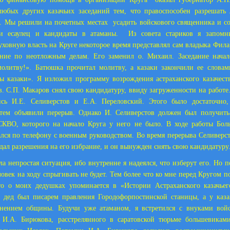
 любых других казачьих заседаний тем, что правоспособен разрешать
и. Мы решили на почетных местах
усадить войскового священника и со
и есаулец и кандидаты в атаманы.
Из совета стариков я запомн
ховную власть на Круге некоторое время представлял сам владыка Филар
ание по неотложным делам. Его заменил о. Михаил. Заседание начал
молитву!». Батюшка прочитал молитву, а казаки закончили ее словам
ы казаки». Я изложил программу возрождения астраханского казачест
в. С.П. Макаров снял свою кандидатуру, ввиду загруженности на работе
ись И.Е. Селиверстов и Е.А. Переловский. Этого было достаточно
а тем объявили перерыв. Однако И. Селиверстов должен был получить
СКВО, которого на начало Круга у него не было. В ходе работы Бол
лся по телефону с военным руководством. Во время перерыва Селиверст
 дал разрешения на его избрание, и он вынужден снять свою кандидатуру
а непростая ситуация, ибо внутренне я надеялся, что изберут его. Но п
овек на ходу спрыгивать не будет. Тем более что ко мне перед Кругом п
то о моих дедушках упоминается в «Истории Астраханского казачьег
 дед был писарем правления Городофорпостинской станицы, а у каза
мнением общины. Будучи уже атаманом, я встретился с внуками войс
а И.А. Бирюкова, расстрелянного в саратовской тюрьме большевика