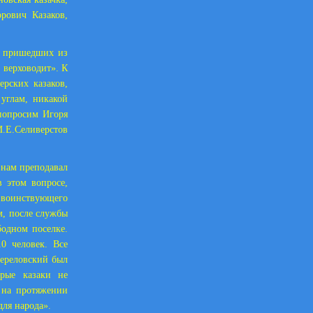
рович Казаков,
в пришедших из
 верховодит». К
ерских казаков,
углам, никакой
попросим Игоря
И.Е.Селиверстов
 нам преподавал
в этом вопросе,
е воинствующего
м, после службы
одном поселке.
0 человек. Все
Переловский был
орые казаки не
 на протяжении
для народа».