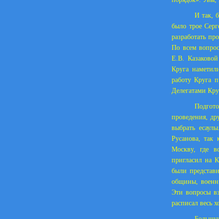
И так, 
было трое Серг
разработать пр
По всем вопро
Е.В. Казаково
Круга наметил
работу Круга п
Делегатами Кру
Подгот
проведения, др
выбрать есаул
Русанова, так 
Москву, где в
пригласил на К
были представ
общины, военны
Эти вопросы вз
расписал весь х
Большу