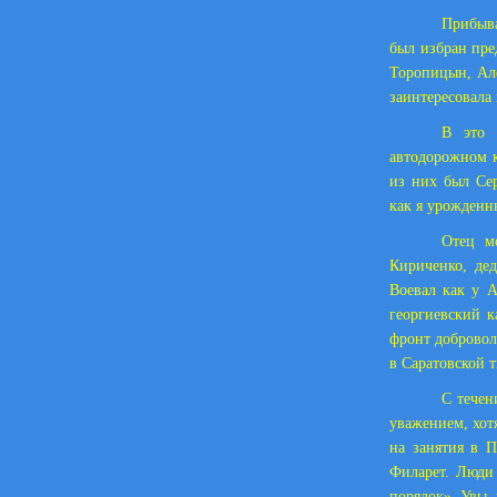
Прибыва
был избран пре
Торопицын, Але
заинтересовала
В это 
автодорожном к
из них был Се
как я урожденн
Отец м
Кириченко, де
Воевал как у А
георгиевский 
фронт добровол
в Саратовской 
С течен
уважением, хот
на занятия в 
Филарет. Люди 
порядок». Увы, 