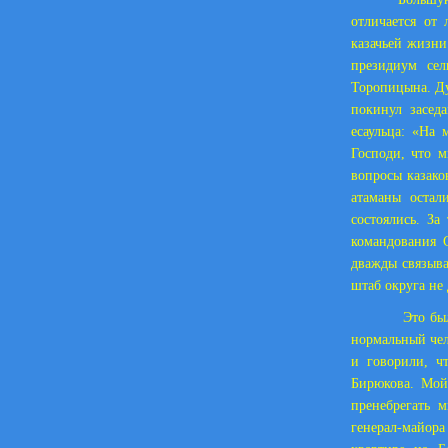
отличается от
казачьей жизн
президиум сел
Торопицына. Ду
покинул засед
есаульца: «На 
Господи, что м
вопросы казако
атаманы остал
состоялись. З
командования 
дважды связыва
штаб округа не
Это был
нормальный чел
и говорили, ч
Бирюкова. Мой
пренебрегать 
генерал-майор