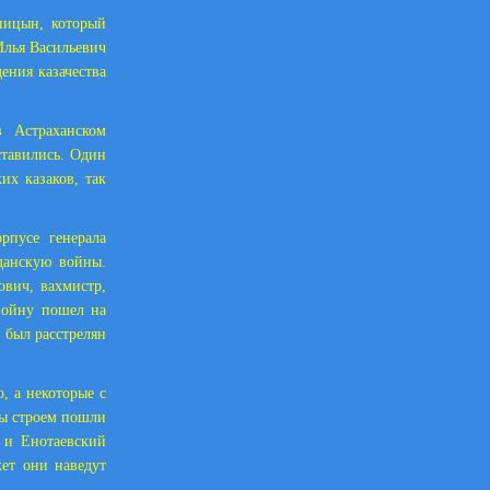
пицын, который
Илья Васильевич
ения казачества
 Астраханском
ставились. Один
х казаков, так
рпусе генерала
данскую войны.
вич, вахмистр,
войну пошел на
 был расстрелян
, а некоторые с
мы строем пошли
и Енотаевский
жет они наведут