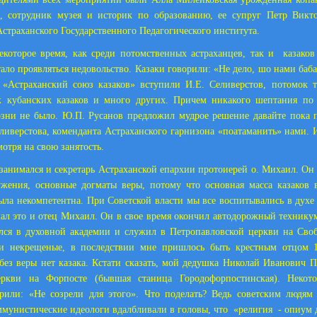
а, сотрудник музея и историк по образованию, ее супруг Петр Викто
Астраханского Государственного Педагогического института.
екоторое время, как среди потомственных астраханцев, так и
казако
тало проявляться недовольство. Казаки говорили: «Не дело, шо нами баба
 «Астраханский союз казаков» вступили И.Е. Селиверстов, потомок т
к кубанских казаков и много других. Причем никакого шептания по 
озни не было. Ю.П. Русанов предложил мудрое решение давайте пока 
ливерстова, коменданта Астраханского гарнизона «поатаманить» нами. 
мотря на свою занятость.
занимался и секретарь Астраханской епархии протоиерей о. Михаил. Он
жения, основные догматы веры, потому что основная масса казаков 
была некомпетентна. При Советской власти мы все воспитывались в дух
ал это и отец Михаил. Он в свое время окончил автодорожный технику
лся в духовной академии и служил в Петропавловской церкви на Своб
и некрещеные, в последствии мне пришлось быть крестным отцом 1
без веры нет казака. Кстати сказать, мой дедушка Николай Иванович 
ркви на Форпосте (бывшая станица Городофорпостинская). Некот
орили: «Не созрели для этого». Что поделать? Ведь советским людям
оммунистические идеологи вдалбливали в головы, что
«религия
- опиум 