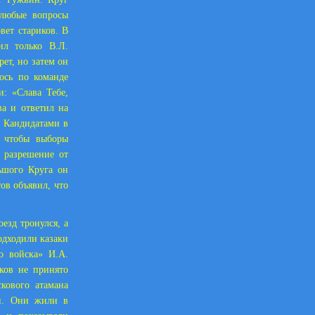
 любые вопросы
вет стариков. В
ил только В.Л.
ет, но затем он
ось по команде
и: «Слава Тебе,
ва и ответил на
. Кандидатами в
, чтобы выборы
 разрешение от
ьшого Круга он
ов объявил, что
.
оезд тронулся, а
одходили казаки
о войска» И.А.
ков не принято
кового атамана
ми. Они жили в