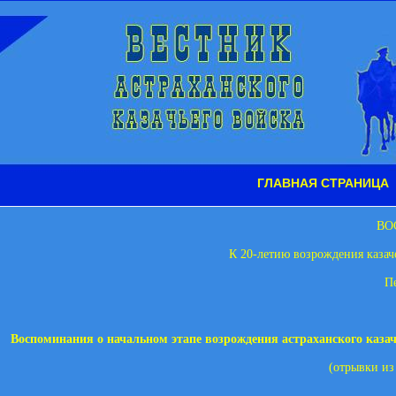
ГЛАВНАЯ СТРАНИЦА
ВО
К 20-летию возрождения казач
П
Воспоминания о начальном этапе возрождения астраханского казач
(отрывки и