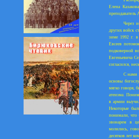
Елена Казаков
преподаватель 
Через н
других войск с
зиме 1992 г. в
Евсеев потомо
подковерной в
Евгеньевича Се
согласился, нес
С нами 
основы богослу
мягко говоря, 
атеизма. Поним
в армии выучи
Некоторые был
понимали, что 
звонарем в це
молились, гов
десятков лет к