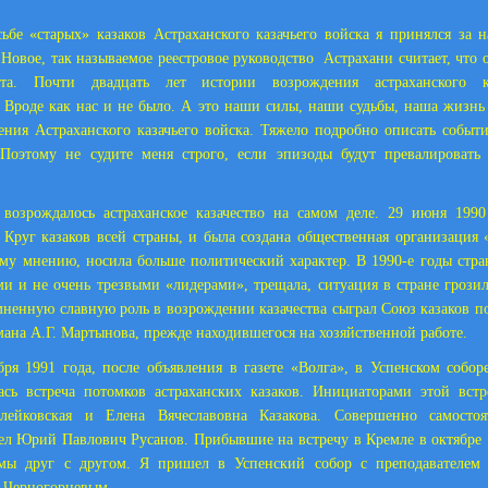
ьбе «старых» казаков Астраханского казачьего войска я принялся за 
Новое, так называемое реестровое руководство
Астрахани считает, что 
ста. Почти двадцать лет истории возрождения астраханского к
 Вроде как нас и не было. А это наши силы, наши судьбы, наша жизн
ения Астраханского казачьего войска. Тяжело подробно описать событ
 Поэтому не судите меня строго, если эпизоды будут превалировать
возрождалось астраханское казачество на самом деле. 29 июня 1990
Круг казаков всей страны, и была создана общественная организация 
ему мнению, носила больше политический характер. В 1990-е годы стра
и и не очень трезвыми «лидерами», трещала, ситуация в стране грози
мненную славную роль в возрождении казачества сыграл Союз казаков п
мана А.Г. Мартынова, прежде находившегося на хозяйственной работе.
бря 1991 года, после объявления в газете «Волга», в Успенском собор
лась встреча потомков астраханских казаков. Инициаторами этой вст
лейковская и Елена Вячеславовна Казакова. Совершенно самостоя
л Юрий Павлович Русанов. Прибывшие на встречу в Кремле в октябре 1
мы друг с другом. Я пришел в Успенский собор с преподавателем
 Черногорцевым.