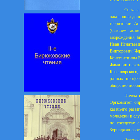
Сначала
нам вошли донц
территории Ас
(бывшем доме 
возрождения, б
Иван Игнатьеви
Викторович Чер
Константином В
Фамилии некото
Красноярского,
разных профес
общество пообщ
Ничем к
Оргкомитет оп
казачьего разв
молодежи к слу
по соседству 
Зурнаджан соот
Распоря