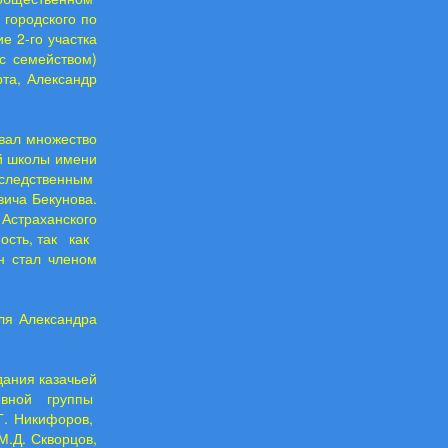
 городского по
е 2-го участка
с семейством)
та, Александр
вал множество
й школы имени
аследственным
вича Бекунова.
страханского
ость, так как
н стал членом
ля Александра
ания казачьей
тивной группы
.Г. Никифоров,
М.Д. Скворцов,