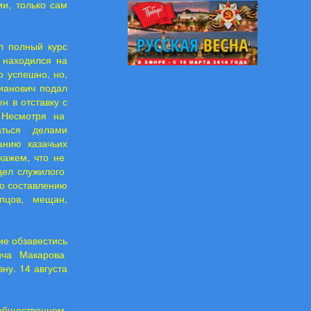
и, только сам
 полный курс
 находился на
 успешно, но,
анович подал
н в отставку с
Несмотря на
аться делами
анию казачьих
скажем, что не
дел служилого
о составлению
упцов, мещан,
е обзавестись
ича Макарова
ну. 14 августа
общественном