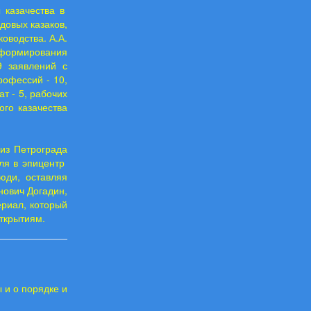
 казачества в
довых казаков,
оводства. А.А.
е формирования
 заявлений с
рофессий - 10,
ат - 5, рабочих
ого казачества
из Петрограда
еля в эпицентр
ди, оставляя
ович Догадин,
ериал, который
открытиям.
и о порядке и