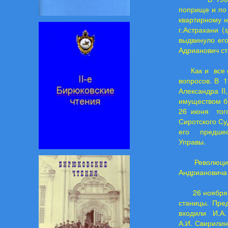
поприще и по 
квартирному н
г.Астрахани 
выдвинуло ег
Адрианович ст
Как и все ег
вопросов. В 
Александра I
имуществом бы
26 июня тог
Сиротского С
его предшест
Управы.
Революци
Андриановича 
26 ноября 19
станицы. Пре
входили И.А. 
А.И. Свирилин