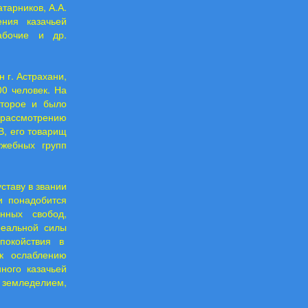
тарников, А.А.
ения казачьей
рабочие и др.
 г. Астрахани,
0 человек. На
оторое и было
 рассмотрению
, его товарищ
ужебных групп
ставу в звании
ли понадобится
нных свобод,
реальной силы
спокойствия в
к ослаблению
ного казачьей
 земледелием,