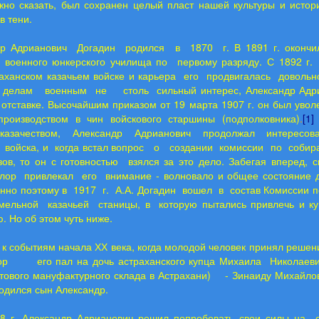
жно сказать, был сохранен целый пласт нашей культуры и истори
в тени.
дрианович Догадин родился в 1870 г. В 1891 г. окончил
о военного юнкерского училища по первому разряду. С 1892 г.
раханском казачьем войске и карьера его продвигалась довольно
 делам военным не столь сильный интерес, Александр Адри
тставке. Высочайшим приказом от 19 марта 1907 г. он был уволе
роизводством в чин войскового старшины (подполковника)
.
[1]
казачеством, Александр Адрианович продолжал интересов
о войска, и когда встал вопрос о создании комиссии по собир
зов, то он с готовностью взялся за это дело. Забегая вперед, 
лор привлекал его внимание - волновало и общее состояние 
енно поэтому в 1917 г. А.А. Догадин вошел в состав Комиссии п
емельной казачьей станицы, в которую пытались привлечь и к
. Но об этом чуть ниже.
обытиям начала ХХ века, когда молодой человек принял решени
бор его пал на дочь астраханского купца Михаила Николаев
тового мануфактурного склада в Астрахани) - Зинаиду Михайлов
родился сын Александр.
лександр Адрианович решил попробовать свои силы на 