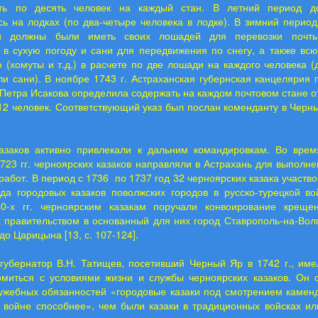
ть по десять человек на каждый стан. В летний период до
ь на лодках (по два-четыре человека в лодке). В зимний перио
ки должны были иметь своих лошадей для перевозки почты
 в сухую погоду и сани для передвижения по снегу, а также вс
 (хомуты и т.д.) в расчете по две лошади на каждого человека 
ли сани). В ноябре 1743 г. Астраханская губернская канцелярия
Петра Исакова определила содержать на каждом почтовом стане о
2 человек. Соответствующий указ был послан коменданту в Черный
казаков активно привлекали к дальним командировкам. Во врем
723 гг. черноярских казаков направляли в Астрахань для выполн
работ. В период с 1736 по 1737 год 32 черноярских казака участво
яда городовых казаков поволжских городов в русско-турецкой во
0-х гг. черноярским казакам поручали конвоирование креще
правительством в основанный для них город Ставрополь-на-Волг
до Царицына [13, с. 107-124].
 губернатор В.Н. Татищев, посетивший Черный Яр в 1742 г., име
омиться с условиями жизни и службы черноярских казаков. Он о
ужебных обязанностей «городовые казаки под смотрением каменд
к войне способнее», чем были казаки в традиционных войсках ил