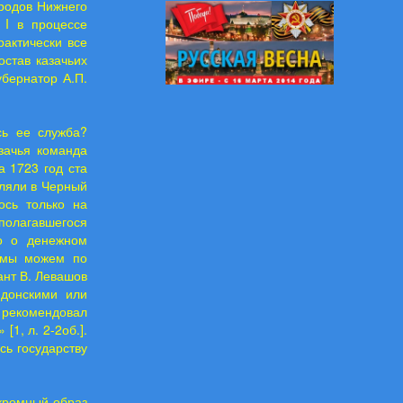
ородов Нижнего
 I в процессе
рактически все
остав казачьих
убернатор А.П.
сь ее служба?
зачья команда
а 1723 год ста
вляли в Черный
ось только на
полагавшегося
ко о денежном
м мы можем по
ант В. Левашов
 донскими или
 рекомендовал
[1, л. 2-2об.].
сь государству
скромный образ