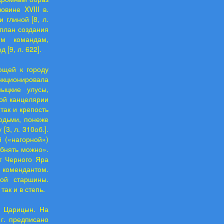
вине XVIII в.
 глиной [8, л.
 план создания
им командам,
[9, л. 622].
ющей к городу
ункционировала
мыцкие улусы,
кой канцелярии
так и крепость
юдьми, понеже
3, л. 310об.].
 («нагорной»)
обнять можно».
т Черного Яра
комендантом.
кой старшины.
так и в степь.
д Царицын. На
г. предписано