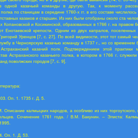
з одной казачьей команды в другую. Так, к моменту рассе
 полка по станицам в середине 1760-х гг. в его составе числилось
тставных казаков и старшин. Из них были отобраны около ста чело
ах Копановской и Косикинской, образованных в 1766 г. на правом б
от Енотаевской крепости. Одним из двух капралов, поселенных 
Григорий Уренцов [7, с. 27]. По всей видимости, этот тот самый че
лужбу в Черноярскую казачью команду в 1737 г., но со временем
Астраханский казачий полк. Подтверждением этой практики 
тав Астраханского казачьего полка, в котором в 1766 г. служили
нд поволжских городов [7, с. 9].
итература:
3. Оп. 1. 1735 г. Д. 5.
М. Описание калмыцких народов, а особливо из них торгоутского, 
ельцев. Сочинение 1761 года. / В.М. Бакунин. – Элиста: Калм
1995.
. Оп. 1. Д. 53.