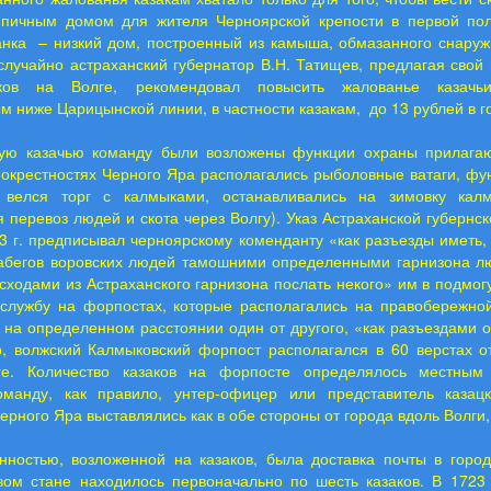
типичным домом для жителя Черноярской крепости в первой поло
нка – низкий дом, построенный из камыша, обмазанного снаружи
 случайно астраханский губернатор В.Н. Татищев, предлагая свой
ков на Волге, рекомендовал повысить жалованье казачь
 ниже Царицынской линии, в частности казакам, до 13 рублей в год 
ую казачью команду были возложены функции охраны прилага
 окрестностях Черного Яра располагались рыболовные ватаги, ф
 велся торг с калмыками, останавливались на зимовку кал
 перевоз людей и скота через Волгу). Указ Астраханской губернс
3 г. предписывал черноярскому коменданту «как разъезды иметь, 
набегов воровских людей тамошними определенными гарнизона л
сходами из Астраханского гарнизона послать некого» им в подмогу [
 службу на форпостах, которые располагались на правобережной
 на определенном расстоянии один от другого, «как разъездами 
р, волжский Калмыковский форпост располагался в 60 верстах о
ге. Количество казаков на форпосте определялось местным 
оманду, как правило, унтер-офицер или представитель казац
рного Яра выставлялись как в обе стороны от города вдоль Волги, 
нностью, возложенной на казаков, была доставка почты в горо
вом стане находилось первоначально по шесть казаков. В 1723 