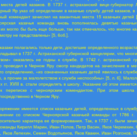
 места детей казаков. В 1737 г. астраханский вице-губернатор 
рный Яр указ об определении в казачью службу детей казаков, в 
ый комендант зачислил на вакантные места 15 казачьих детей [4
оярская казачья команда вновь пополнилась девятью казачь
 их могло бы быть еще больше, так как отмечалось, что многие ка
мотру не представлены» [5, 6об.].
казаки полагались только дети, достигшие определенного возраст
ладывал в 1737 г. Астраханской губернской канцелярии, что многи
твом» оказались не годны к службе. В 1742 г. астраханский гу
о проводил в Черном Яру смотр кандидатов на зачисление в ме
го определению, «из означенных казачьих детей явилось к служб
к, а прочие за малолетством к службе неспособны» [5, л. 6]. Малол
х гг. XVIII в. стали определять в школу. Указание об этом имеетс
 к переписке с черноярским комендантом. При этом школа
посредственно в Черном Яру.
ряжении имеется список казачьих детей, определенных в службу
внении со списком Черноярской казачьей команды от 1786 г.
осительно характера ее формирования. Так, в 1737 г. были зачи
команды Кирилл Марин, Иван Попов, Петр Васин, Яков Черемхин, 
, Яков Лепехин, Семен Водопьянов, Яков Квакин, Иван Розгонов, П