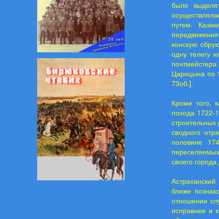
было выделя
осуществлялас
путем. Каза
передвижения
конскую сбрую
одну телегу и
почтмейстера 
Царицына по 1
73об.].
Кроме того, 
похода 1722-1
строительных 
сводного отр
половине 174
переселяемых 
своего города 
Астраханский
ближе познак
отношении сл
исправнее и 