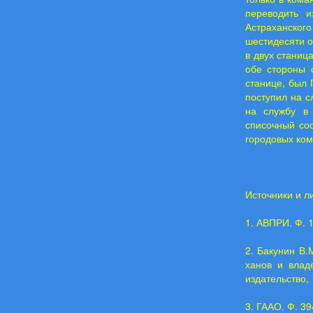
переводить и
Астраханского
шестидесяти о
в двух станиц
обе стороны 
станице, был 
поступил на с
на службу в 
списочный сос
городовых кома
Источники и л
1. АВПРИ. Ф. 10
2. Бакунин В.
ханов и влад
издательство, 
3. ГААО. Ф. 394