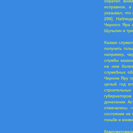
обратил вним
исправное, а
указывал, что
299]. Наблюд
Черного Яра 
Шульпин и три 
Казаки служил
получить толь
например, че
службы казак
на нем болез
служебных обя
Черном Яру пр
целый год ют
строительных
губернатором
донесении Ас
отмечалось: 
состояние не 
гоньбе и конво
Комплектовал