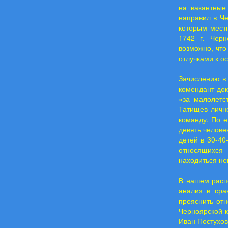
на вакантные
направил в Че
которым местн
1742 г. Черн
возможно, что
отлучками к ос
Зачислению в 
комендант док
«за малолетс
Татищев личн
команду. По е
девять челове
детей в 30-40-
относящихся
находиться не
В нашем распо
анализ в сра
прояснить отн
Черноярской 
Иван Постухов