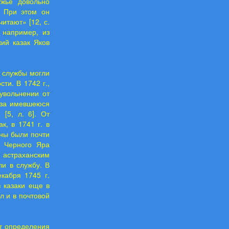
ужье довольно
. При этом он
итают» [12, с.
 например, из
ий казак Яков
й службы могли
ти. В 1742 г.,
увольнении от
 за имевшеюся
[5, л. 6]. От
к, в 1741 г. в
ены были почти
м Черного Яра
 астраханским
и в службу. В
кабря 1745 г.
 казаки еще в
л и в почтовой
т определения