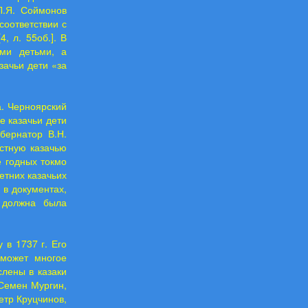
Л.Я. Соймонов
соответствии с
, л. 55об.]. В
ими детьми, а
зачьи дети «за
а. Черноярский
е казачьи дети
бернатор В.Н.
стную казачью
е годных токмо
етних казачьих
я в документах,
 должна была
 в 1737 г. Его
 может многое
слены в казаки
Семен Мургин,
етр Круцчинов,