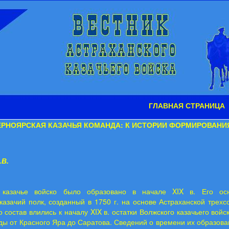
ГЛАВНАЯ СТРАНИЦА
ЕРНОЯРСКАЯ КАЗАЧЬЯ КОМАНДА: К ИСТОРИИ ФОРМИРОВАН
.В.
е казачье войско было образовано в начале XIX в. Его осн
казачий полк, созданный в 1750 г. на основе Астраханской трехс
о состав влились к началу XIX в. остатки Волжского казачьего войс
ды от Красного Яра до Саратова. Сведений о времени их образова