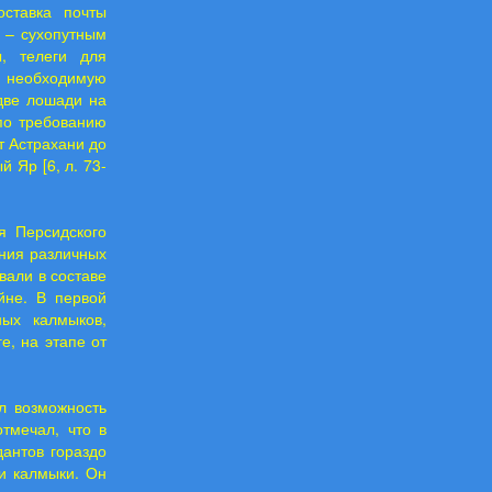
ставка почты
д – сухопутным
, телеги для
ю необходимую
(две лошади на
 по требованию
т Астрахани до
 Яр [6, л. 73-
я Персидского
ения различных
вали в составе
йне. В первой
ных калмыков,
е, на этапе от
л возможность
тмечал, что в
антов гораздо
и калмыки. Он