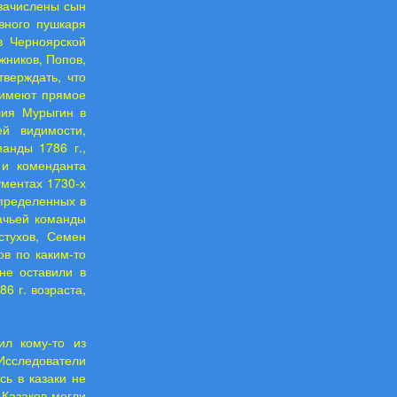
зачислены сын
вного пушкаря
в Черноярской
жников, Попов,
верждать, что
 имеют прямое
лия Мурыгин в
й видимости,
анды 1786 г.,
 и коменданта
ументах 1730-х
 определенных в
зачьей команды
стухов, Семен
ов по каким-то
не оставили в
6 г. возраста,
ил кому-то из
Исследователи
сь в казаки не
. Казаков могли