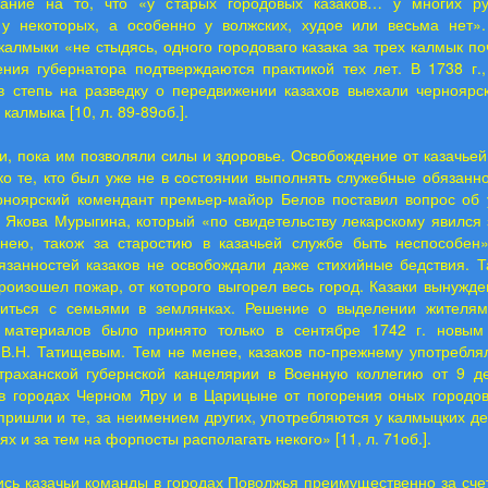
ание на то, что «у старых городовых казаков… у многих р
 у некоторых, а особенно у волжских, худое или весьма нет»
 калмыки «не стыдясь, одного городоваго казака за трех калмык поч
ения губернатора подтверждаются практикой тех лет. В 1738 г.,
в степь на разведку о передвижении казахов выехали черноярск
калмыка [10, л. 89-89об.].
и, пока им позволяли силы и здоровье. Освобождение от казачье
ко те, кто был уже не в состоянии выполнять служебные обязаннос
рноярский комендант премьер-майор Белов поставил вопрос об 
а Якова Мурыгина, который «по свидетельству лекарскому явился
нею, також за старостию в казачьей службе быть неспособен» 
занностей казаков не освобождали даже стихийные бедствия. Та
оизошел пожар, от которого выгорел весь город. Казаки вынужд
иться с семьями в землянках. Решение о выделении жителя
 материалов было принято только в сентябре 1742 г. новым
 В.Н. Татищевым. Тем не менее, казаков по-прежнему употреблял
траханской губернской канцелярии в Военную коллегию от 9 де
«в городах Черном Яру и в Царицыне от погорения оных городов
пришли и те, за неимением других, употребляются у калмыцких де
ях и за тем на форпосты располагать некого» [11, л. 71об.].
ись казачьи команды в городах Поволжья преимущественно за сче