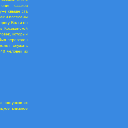
ления казаков
 уже свыше ста
век и поселены
ерегу Волги по
в Косикинской
ловек, который
 был переведен
может служить
 48 человек из
и поступков их
ыцкое книжное