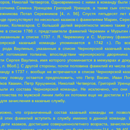
горов, Николай Четвергов. Одновременно с ними в команду были 
 сотника Семена Уренцова Григорий Уренцов, а также сын отста
жникова Потап Сережников [4, л. 56]. Спустя пятьдесят лет 
нде присутствуют по несколько казаков с фамилиями Марин, Сере
пехин, Колмагаров. С большой долей вероятности можно также ут
ие в списке 1786 г. представители фамилий Черемин и Мурыгин
указанным в списке 1737 г. Я. Черемхину и С. Мургину (фами
ноярской казачьей команды упоминается в 1742 г.). По все
и рода Ваулиных, указанные в списке Черноярской казачьей ком
ся потомками толмача, впоследствии черноярского дворянина
ти Сергея Ваулина, имя которого упоминается в мемуарах и док
 11, л. 86об.]. С другой стороны, почти половина фамилий из числа
анду в 1737 г. вообще не встречается в списке Черноярской ка
тому поводу остается предположить, что Петр Васин, Иван По
ков Квакин, Петр Круцчинов, Николай Четвергов, Григорий Уренц
ыли из состава Черноярской команды. Не исключено, что они 
томства по мужской линии либо их потомки еще не достигли к 178
для зачисления в казачью службу.
можно, что ограниченный состав казачьей команды не позвол
ей этих фамилий вступить в службу именно в данной команде. 
 дети казаков, достигшие совершеннолетнего возраста, зачисляли
ды своего города, но и в другие, где были вакансии [14, с. 39-40]