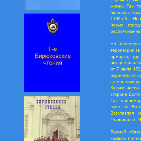
жизни. Так, 
являлась маза
1192 об.]. Не
новых город
расположенным
На Черноярск
территории (в
ярмарка, где
осуществлялся
от 7 июля 172
охранять от 
за многими ра
Казаки несли
стороне Волги
Так, наприме
вниз по Вол
Возглавлял к
Форпосты от Че
Важной обяза
каждом почто