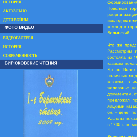
формирования 
ИСТОРИЯ
Поволжья гор
АКТУАЛЬНО
реорганизации
исследователи
ДЕТИ ВОЙНЫ
команд в горо
ФОТО ВИДЕО
Волынский.
ВИДЕОГАЛЕРЕЯ
Что же предс
ИСТОРИЯ
Рассмотрим э
СОВРЕМЕННОСТЬ
состояла из 1
БИРЮКОВСКИЕ ЧТЕНИЯ
казакам полаг
Яр по Волге 
наличных люд
казакам, в и
жалованье на
документам, о
предложил пр
яицкими каза
он, – денег по
Расчеты показ
в 1735 г. не м
Впрочем, выда