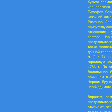
Кузьма Колмо
черноярского
Тимофея Сере
казачьей кома
Разгонов, Ле
присутствующ
отношение к 
составе Чер
представител
также являют
данной крепос
гг. [2, с. 74,
городовую ком
1786 г. По э
Водопьянов, Я
причинам выб
Черном Яру по
необходимого 
Впрочем, воз
представител
отмечают, что
только в коман