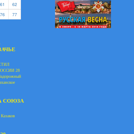
rent)
(current)
(current)
61
62
rent)
(current)
(current)
76
77
В
ЗАЧЬЕ
ЕТИЛ
ОССИИ 28
 Задорожный
аханское
А СОЮЗА
 Казаков