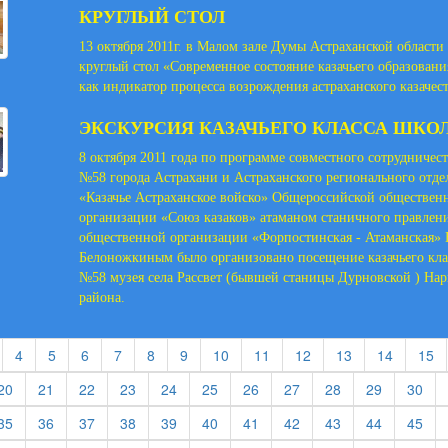
КРУГЛЫЙ СТОЛ
13 октября 2011г. в Малом зале Думы Астраханской области
круглый стол «Современное состояние казачьего образовани
как индикатор процесса возрождения астраханского казачест
ЭКСКУРСИЯ КАЗАЧЬЕГО КЛАССА ШКО
8 октября 2011 года по программе совместного сотрудничес
№58 города Астрахани и Астраханского регионального отде
«Казачье Астраханское войско» Общероссийской обществен
организации «Союз казаков» атаманом станичного правлен
общественной организации «Форпостинская - Атаманская» 
Белоножкиным было организовано посещение казачьего кла
№58 музея села Рассвет (бывшей станицы Дурновской ) На
района.
t)
current)
(current)
(current)
(current)
(current)
(current)
(current)
(current)
(current)
(current)
(current)
(current)
(c
4
5
6
7
8
9
10
11
12
13
14
15
rent)
(current)
(current)
(current)
(current)
(current)
(current)
(current)
(current)
(current)
(current)
(cur
20
21
22
23
24
25
26
27
28
29
30
rent)
(current)
(current)
(current)
(current)
(current)
(current)
(current)
(current)
(current)
(current)
(cur
35
36
37
38
39
40
41
42
43
44
45