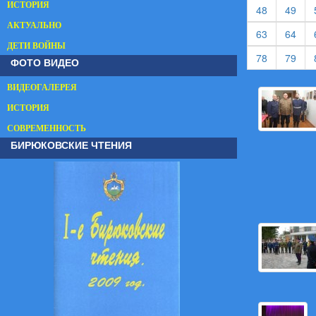
ИСТОРИЯ
(current)
(cur
48
49
АКТУАЛЬНО
(current)
(cur
63
64
ДЕТИ ВОЙНЫ
(current)
(cur
78
79
ФОТО ВИДЕО
ВИДЕОГАЛЕРЕЯ
ИСТОРИЯ
СОВРЕМЕННОСТЬ
БИРЮКОВСКИЕ ЧТЕНИЯ