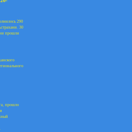
20-
олнилось 290
Астрахани. 30
хани прошли
ханского
регионального
га, прошло
и
жный
В