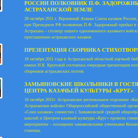
РОССИИ ПОЛКОВНИК П.Ф. ЗАДОРОЖН
АСТРАХАНСКОЙ ЗЕМЛЕ
28 октября 2011 г. Верховный Атаман Союза казаков России,
при Президенте РФ полковник П.Ф. Задорожный прибыл в 
Астрахань – столицу нашего одноименного казачьего войска
приглашению астраханских казаков.
ПРЕЗЕНТАЦИЯ СБОРНИКА СТИХОТВО
18 октября 2011 года в Астраханской областной научной би
имени Н.К. Крупской состоялась очередная презентация поэ
сборников астраханских поэтов.
ЗАМЬЯНОВСКИЕ ШКОЛЬНИКИ В ГОСТЯ
ЦЕНТРА КАЗАЧЬЕЙ КУЛЬТУРЫ «КРУГ»
18 октября 2011г. Астраханское региональное отделение «Ка
Астраханское войско» Общероссийской общественной орга
«Союз казаков» совместно с Замьяновской средней общеобр
школой и Центром казачьей культуры «Круг» провели совме
мероприятие – посещение замьяновскими учениками Копан
станицы.