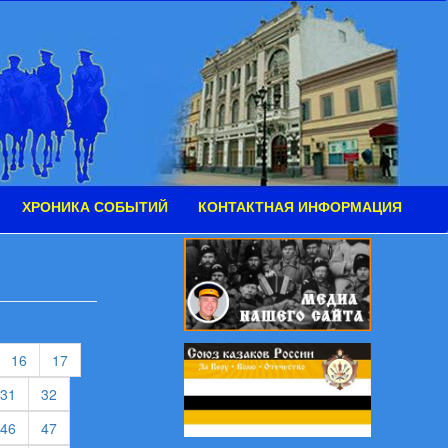
ХРОНИКА СОБЫТИЙ
КОНТАКТНАЯ ИНФОРМАЦИЯ
urrent)
(current)
(current)
16
17
rent)
(current)
(current)
31
32
rent)
(current)
(current)
46
47