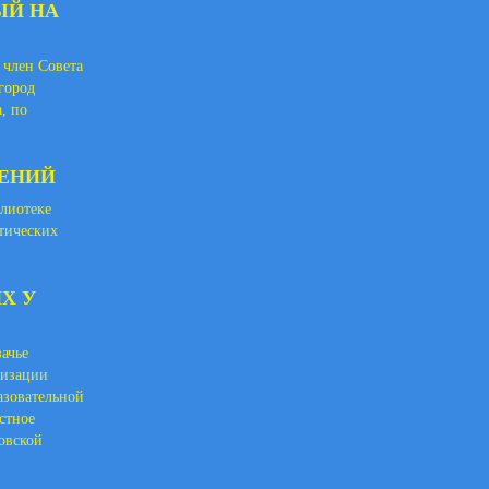
ЫЙ НА
 член Совета
город
, по
РЕНИЙ
блиотеке
тических
Х У
зачье
низации
азовательной
стное
овской