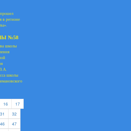
 прошел
я в регионе
ва».
ЛЫ №58
тва школы
ления
ной
ия
В.А.
сса школы
римановского
urrent)
(current)
(current)
16
17
rent)
(current)
(current)
31
32
rent)
(current)
(current)
46
47