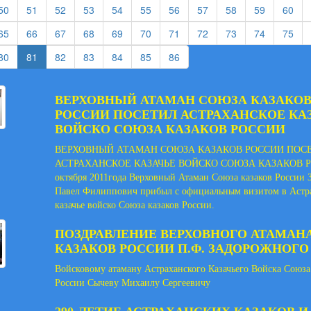
rent)
(current)
(current)
(current)
(current)
(current)
(current)
(current)
(current)
(current)
(current)
(cur
50
51
52
53
54
55
56
57
58
59
60
rent)
(current)
(current)
(current)
(current)
(current)
(current)
(current)
(current)
(current)
(current)
(cur
65
66
67
68
69
70
71
72
73
74
75
rent)
(current)
(current)
(current)
(current)
(current)
(current)
80
81
82
83
84
85
86
ВЕРХОВНЫЙ АТАМАН СОЮЗА КАЗАКО
РОССИИ ПОСЕТИЛ АСТРАХАНСКОЕ КА
ВОЙСКО СОЮЗА КАЗАКОВ РОССИИ
ВЕРХОВНЫЙ АТАМАН СОЮЗА КАЗАКОВ РОССИИ ПОС
АСТРАХАНСКОЕ КАЗАЧЬЕ ВОЙСКО СОЮЗА КАЗАКОВ Р
октября 2011года Верховный Атаман Союза казаков России
Павел Филиппович прибыл с официальным визитом в Астр
казачье войско Союза казаков России.
ПОЗДРАВЛЕНИЕ ВЕРХОВНОГО АТАМАН
КАЗАКОВ РОССИИ П.Ф. ЗАДОРОЖНОГО
Войсковому атаману Астраханского Казачьего Войска Союза
России Сычеву Михаилу Сергеевичу